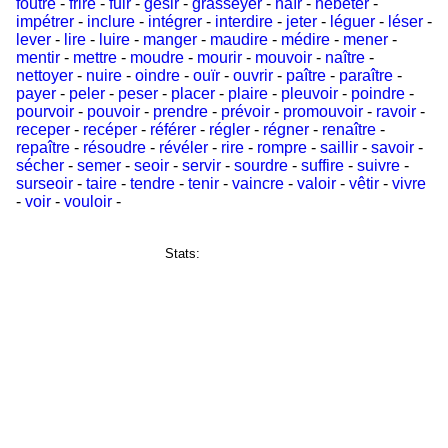
foutre
-
frire
-
fuir
-
gésir
-
grasseyer
-
haïr
-
hébéter
-
impétrer
-
inclure
-
intégrer
-
interdire
-
jeter
-
léguer
-
léser
-
lever
-
lire
-
luire
-
manger
-
maudire
-
médire
-
mener
-
mentir
-
mettre
-
moudre
-
mourir
-
mouvoir
-
naître
-
nettoyer
-
nuire
-
oindre
-
ouïr
-
ouvrir
-
paître
-
paraître
-
payer
-
peler
-
peser
-
placer
-
plaire
-
pleuvoir
-
poindre
-
pourvoir
-
pouvoir
-
prendre
-
prévoir
-
promouvoir
-
ravoir
-
receper
-
recéper
-
référer
-
régler
-
régner
-
renaître
-
repaître
-
résoudre
-
révéler
-
rire
-
rompre
-
saillir
-
savoir
-
sécher
-
semer
-
seoir
-
servir
-
sourdre
-
suffire
-
suivre
-
surseoir
-
taire
-
tendre
-
tenir
-
vaincre
-
valoir
-
vêtir
-
vivre
-
voir
-
vouloir
-
Stats: