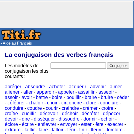
- Aide au Français
La conjugaison des verbes français
Les modèles de
conjugaison les plus
courants :
abréger
-
absoudre
-
acheter
-
acquérir
-
advenir
-
aimer
-
aliéner
-
aller
-
apparoir
-
appeler
-
assaillir
-
asseoir
-
assoir
-
avoir
-
battre
-
boire
-
bouillir
-
braire
-
bruire
-
céder
-
célébrer
-
chaloir
-
choir
-
circoncire
-
clore
-
conclure
-
conduire
-
coudre
-
courir
-
craindre
-
crémer
-
croire
-
croître
-
cueillir
-
décevoir
-
déchoir
-
décréter
-
dépecer
-
devoir
-
dire
-
disséquer
-
dissoudre
-
dormir
-
échoir
-
éclore
-
écrire
-
enfiévrer
-
envoyer
-
ester
-
être
-
exécrer
-
extraire
-
faillir
-
faire
-
falloir
-
férir
-
finir
-
fleurir
-
forclore
-