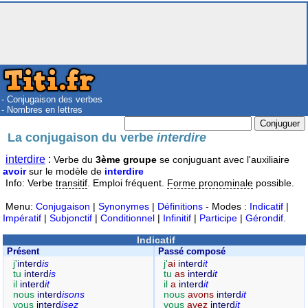
- Conjugaison des verbes
- Nombres en lettres
La conjugaison du verbe
interdire
interdire
:
Verbe du
3ème groupe
se conjuguant avec l'auxiliaire
avoir
sur le modèle de
interdire
Info: Verbe
transitif
. Emploi fréquent.
Forme pronominale
possible.
Menu:
Conjugaison
|
Synonymes
|
Définitions
- Modes :
Indicatif
|
Impératif
|
Subjonctif
|
Conditionnel
|
Infinitif
|
Participe
|
Gérondif
.
Indicatif
Présent
Passé composé
j'
interd
is
j'
ai
interd
it
tu
interd
is
tu
as
interd
it
il
interd
it
il
a
interd
it
nous
interd
isons
nous
avons
interd
it
vous
interd
isez
vous
avez
interd
it