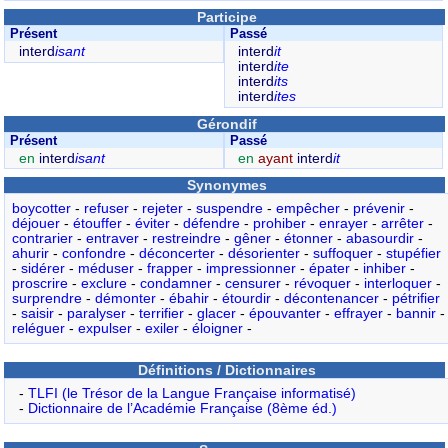
Participe
Présent
Passé
interd
isant
interd
it
interd
ite
interd
its
interd
ites
Gérondif
Présent
Passé
en
interd
isant
en
ayant
interd
it
Synonymes
boycotter
-
refuser
-
rejeter
-
suspendre
-
empêcher
-
prévenir
-
déjouer
-
étouffer
-
éviter
-
défendre
-
prohiber
-
enrayer
-
arrêter
-
contrarier
-
entraver
-
restreindre
-
gêner
-
étonner
-
abasourdir
-
ahurir
-
confondre
-
déconcerter
-
désorienter
-
suffoquer
-
stupéfier
-
sidérer
-
méduser
-
frapper
-
impressionner
-
épater
-
inhiber
-
proscrire
-
exclure
-
condamner
-
censurer
-
révoquer
-
interloquer
-
surprendre
-
démonter
-
ébahir
-
étourdir
-
décontenancer
-
pétrifier
-
saisir
-
paralyser
-
terrifier
-
glacer
-
épouvanter
-
effrayer
-
bannir
-
reléguer
-
expulser
-
exiler
-
éloigner
-
Définitions / Dictionnaires
-
TLFI (le Trésor de la Langue Française informatisé)
-
Dictionnaire de l’Académie Française (8ème éd.)