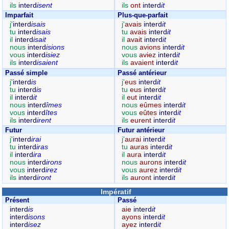
ils
interd
isent
ils
ont
interd
it
Imparfait
Plus-que-parfait
j'
interd
isais
j'
avais
interd
it
tu
interd
isais
tu
avais
interd
it
il
interd
isait
il
avait
interd
it
nous
interd
isions
nous
avions
interd
it
vous
interd
isiez
vous
aviez
interd
it
ils
interd
isaient
ils
avaient
interd
it
Passé simple
Passé antérieur
j'
interd
is
j'
eus
interd
it
tu
interd
is
tu
eus
interd
it
il
interd
it
il
eut
interd
it
nous
interd
îmes
nous
eûmes
interd
it
vous
interd
îtes
vous
eûtes
interd
it
ils
interd
irent
ils
eurent
interd
it
Futur
Futur antérieur
j'
interd
irai
j'
aurai
interd
it
tu
interd
iras
tu
auras
interd
it
il
interd
ira
il
aura
interd
it
nous
interd
irons
nous
aurons
interd
it
vous
interd
irez
vous
aurez
interd
it
ils
interd
iront
ils
auront
interd
it
Impératif
Présent
Passé
interd
is
aie
interd
it
interd
isons
ayons
interd
it
interd
isez
ayez
interd
it