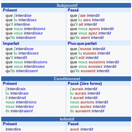
Subjonctif
Présent
Passé
que
j'
interd
ise
que
j'
aie
interd
it
que
tu
interd
ises
que
tu
aies
interd
it
qu'
il
interd
ise
qu'
il
ait
interd
it
que
nous
interd
isions
que
nous
ayons
interd
it
que
vous
interd
isiez
que
vous
ayez
interd
it
qu'
ils
interd
isent
qu'
ils
aient
interd
it
Imparfait
Plus-que-parfait
que
j'
interd
isse
que
j'
eusse
interd
it
que
tu
interd
isses
que
tu
eusses
interd
it
qu'
il
interd
ît
qu'
il
eût
interd
it
que
nous
interd
issions
que
nous
eussions
interd
it
que
vous
interd
issiez
que
vous
eussiez
interd
it
qu'
ils
interd
issent
qu'
ils
eussent
interd
it
Conditionnel
Présent
Passé (1ère forme)
j'
interd
irais
j'
aurais
interd
it
tu
interd
irais
tu
aurais
interd
it
il
interd
irait
il
aurait
interd
it
nous
interd
irions
nous
aurions
interd
it
vous
interd
iriez
vous
auriez
interd
it
ils
interd
iraient
ils
auraient
interd
it
Infinitif
Présent
Passé
interdire
avoir
interd
it