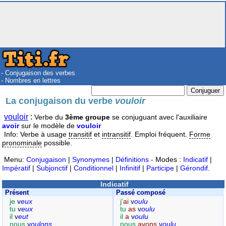
- Conjugaison des verbes
- Nombres en lettres
La conjugaison du verbe
vouloir
vouloir
:
Verbe du
3ème groupe
se conjuguant avec l'auxiliaire
avoir
sur le modèle de
vouloir
Info: Verbe à usage
transitif
et
intransitif
. Emploi fréquent.
Forme
pronominale
possible.
Menu:
Conjugaison
|
Synonymes
|
Définitions
- Modes :
Indicatif
|
Impératif
|
Subjonctif
|
Conditionnel
|
Infinitif
|
Participe
|
Gérondif
.
Indicatif
Présent
Passé composé
je
v
eux
j'
ai
v
oulu
tu
v
eux
tu
as
v
oulu
il
v
eut
il
a
v
oulu
nous
v
oulons
nous
avons
v
oulu