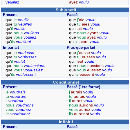
v
euillez
ayez
v
oulu
Subjonctif
Présent
Passé
que
je
v
euille
que
j'
aie
v
oulu
que
tu
v
euilles
que
tu
aies
v
oulu
qu'
il
v
euille
qu'
il
ait
v
oulu
que
nous
v
oulions
que
nous
ayons
v
oulu
que
vous
v
ouliez
que
vous
ayez
v
oulu
qu'
ils
v
euillent
qu'
ils
aient
v
oulu
Imparfait
Plus-que-parfait
que
je
v
oulusse
que
j'
eusse
v
oulu
que
tu
v
oulusses
que
tu
eusses
v
oulu
qu'
il
v
oulût
qu'
il
eût
v
oulu
que
nous
v
oulussions
que
nous
eussions
v
oulu
que
vous
v
oulussiez
que
vous
eussiez
v
oulu
qu'
ils
v
oulussent
qu'
ils
eussent
v
oulu
Conditionnel
Présent
Passé (1ère forme)
je
v
oudrais
j'
aurais
v
oulu
tu
v
oudrais
tu
aurais
v
oulu
il
v
oudrait
il
aurait
v
oulu
nous
v
oudrions
nous
aurions
v
oulu
vous
v
oudriez
vous
auriez
v
oulu
ils
v
oudraient
ils
auraient
v
oulu
Infinitif
Présent
Passé