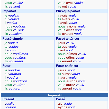
vous
v
oulez
vous
avez
v
oulu
ils
v
eulent
ils
ont
v
oulu
Imparfait
Plus-que-parfait
je
v
oulais
j'
avais
v
oulu
tu
v
oulais
tu
avais
v
oulu
il
v
oulait
il
avait
v
oulu
nous
v
oulions
nous
avions
v
oulu
vous
v
ouliez
vous
aviez
v
oulu
ils
v
oulaient
ils
avaient
v
oulu
Passé simple
Passé antérieur
je
v
oulus
j'
eus
v
oulu
tu
v
oulus
tu
eus
v
oulu
il
v
oulut
il
eut
v
oulu
nous
v
oulûmes
nous
eûmes
v
oulu
vous
v
oulûtes
vous
eûtes
v
oulu
ils
v
oulurent
ils
eurent
v
oulu
Futur
Futur antérieur
je
v
oudrai
j'
aurai
v
oulu
tu
v
oudras
tu
auras
v
oulu
il
v
oudra
il
aura
v
oulu
nous
v
oudrons
nous
aurons
v
oulu
vous
v
oudrez
vous
aurez
v
oulu
ils
v
oudront
ils
auront
v
oulu
Impératif
Présent
Passé
v
euille
aie
v
oulu
v
oulons
ayons
v
oulu