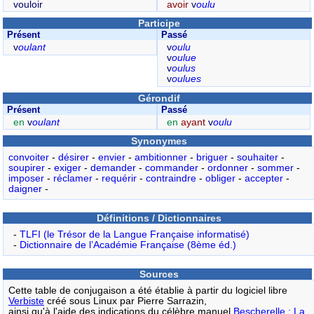
vouloir
avoir
v
oulu
Participe
Présent
Passé
v
oulant
v
oulu
v
oulue
v
oulus
v
oulues
Gérondif
Présent
Passé
en
v
oulant
en
ayant
v
oulu
Synonymes
convoiter
-
désirer
-
envier
-
ambitionner
-
briguer
-
souhaiter
-
soupirer
-
exiger
-
demander
-
commander
-
ordonner
-
sommer
-
imposer
-
réclamer
-
requérir
-
contraindre
-
obliger
-
accepter
-
daigner
-
Définitions / Dictionnaires
-
TLFI (le Trésor de la Langue Française informatisé)
-
Dictionnaire de l’Académie Française (8ème éd.)
Sources
Cette table de conjugaison a été établie à partir du logiciel libre
Verbiste
créé sous Linux par Pierre Sarrazin,
ainsi qu'à l'aide des indications du célèbre manuel
Bescherelle : La