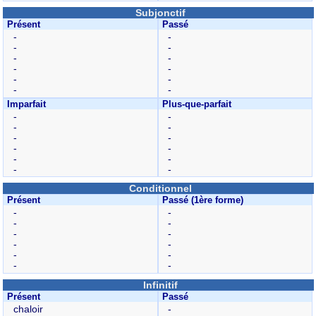
Subjonctif
Présent
Passé
-
-
-
-
-
-
-
-
-
-
-
-
Imparfait
Plus-que-parfait
-
-
-
-
-
-
-
-
-
-
-
-
Conditionnel
Présent
Passé (1ère forme)
-
-
-
-
-
-
-
-
-
-
-
-
Infinitif
Présent
Passé
chaloir
-