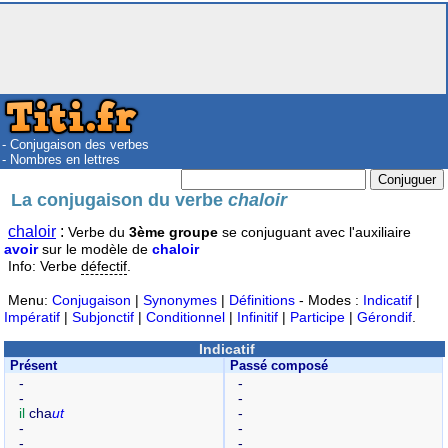
- Conjugaison des verbes
- Nombres en lettres
La conjugaison du verbe
chaloir
chaloir
:
Verbe du
3ème groupe
se conjuguant avec l'auxiliaire
avoir
sur le modèle de
chaloir
Info: Verbe
défectif
.
Menu:
Conjugaison
|
Synonymes
|
Définitions
- Modes :
Indicatif
|
Impératif
|
Subjonctif
|
Conditionnel
|
Infinitif
|
Participe
|
Gérondif
.
Indicatif
Présent
Passé composé
-
-
-
-
il
cha
ut
-
-
-
-
-