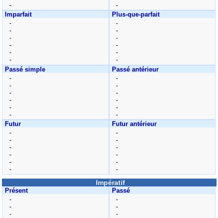
-
-
Imparfait
Plus-que-parfait
-
-
-
-
-
-
-
-
-
-
-
-
Passé simple
Passé antérieur
-
-
-
-
-
-
-
-
-
-
-
-
Futur
Futur antérieur
-
-
-
-
-
-
-
-
-
-
-
-
Impératif
Présent
Passé
-
-
-
-
-
-