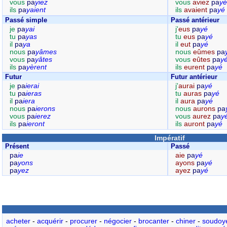
vous
pa
yiez
vous
aviez
pa
yé
ils
pa
yaient
ils
avaient
pa
yé
Passé simple
Passé antérieur
je
pa
yai
j'
eus
pa
yé
tu
pa
yas
tu
eus
pa
yé
il
pa
ya
il
eut
pa
yé
nous
pa
yâmes
nous
eûmes
pa
vous
pa
yâtes
vous
eûtes
pa
y
ils
pa
yèrent
ils
eurent
pa
yé
Futur
Futur antérieur
je
pa
ierai
j'
aurai
pa
yé
tu
pa
ieras
tu
auras
pa
yé
il
pa
iera
il
aura
pa
yé
nous
pa
ierons
nous
aurons
pa
vous
pa
ierez
vous
aurez
pa
y
ils
pa
ieront
ils
auront
pa
yé
Impératif
Présent
Passé
pa
ie
aie
pa
yé
pa
yons
ayons
pa
yé
pa
yez
ayez
pa
yé
acheter
-
acquérir
-
procurer
-
négocier
-
brocanter
-
chiner
-
soudoy