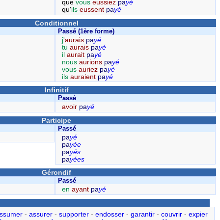
que
vous
eussiez
pa
yé
qu'
ils
eussent
pa
yé
Conditionnel
Passé (1ère forme)
j'
aurais
pa
yé
tu
aurais
pa
yé
il
aurait
pa
yé
nous
aurions
pa
yé
vous
auriez
pa
yé
ils
auraient
pa
yé
Infinitif
Passé
avoir
pa
yé
Participe
Passé
pa
yé
pa
yée
pa
yés
pa
yées
Gérondif
Passé
en
ayant
pa
yé
ssumer
-
assurer
-
supporter
-
endosser
-
garantir
-
couvrir
-
expier