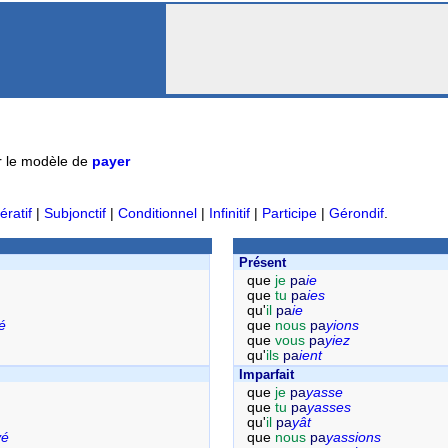
 le modèle de
payer
ératif
|
Subjonctif
|
Conditionnel
|
Infinitif
|
Participe
|
Gérondif
.
Présent
que
je
pa
ie
que
tu
pa
ies
qu'
il
pa
ie
é
que
nous
pa
yions
que
vous
pa
yiez
qu'
ils
pa
ient
Imparfait
que
je
pa
yasse
que
tu
pa
yasses
qu'
il
pa
yât
yé
que
nous
pa
yassions