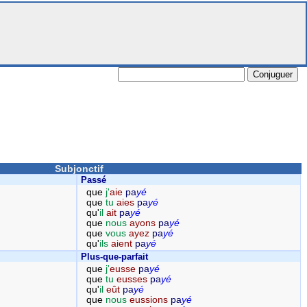
Subjonctif
Passé
que
j'
aie
pa
yé
que
tu
aies
pa
yé
qu'
il
ait
pa
yé
que
nous
ayons
pa
yé
que
vous
ayez
pa
yé
qu'
ils
aient
pa
yé
Plus-que-parfait
que
j'
eusse
pa
yé
que
tu
eusses
pa
yé
qu'
il
eût
pa
yé
que
nous
eussions
pa
yé