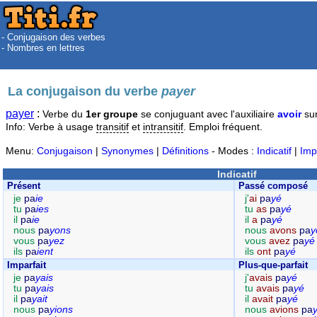
- Conjugaison des verbes
- Nombres en lettres
La conjugaison du verbe
payer
payer
:
Verbe du
1er groupe
se conjuguant avec l'auxiliaire
avoir
sur
Info: Verbe à usage
transitif
et
intransitif
. Emploi fréquent.
Menu:
Conjugaison
|
Synonymes
|
Définitions
- Modes :
Indicatif
|
Imp
Indicatif
Présent
Passé composé
je
pa
ie
j'
ai
pa
yé
tu
pa
ies
tu
as
pa
yé
il
pa
ie
il
a
pa
yé
nous
pa
yons
nous
avons
pa
y
vous
pa
yez
vous
avez
pa
yé
ils
pa
ient
ils
ont
pa
yé
Imparfait
Plus-que-parfait
je
pa
yais
j'
avais
pa
yé
tu
pa
yais
tu
avais
pa
yé
il
pa
yait
il
avait
pa
yé
nous
pa
yions
nous
avions
pa