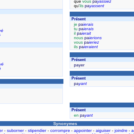
que
vous
pa
yassiez
qu'
ils
pa
yassent
Présent
je
pa
ierais
tu
pa
ierais
yé
il
pa
ierait
é
nous
pa
ierions
vous
pa
ieriez
ils
pa
ieraient
Présent
yé
payer
é
Présent
pa
yant
Présent
en
pa
yant
Synonymes
er
-
suborner
-
stipendier
-
corrompre
-
appointer
-
aiguiser
-
joindre
-
a