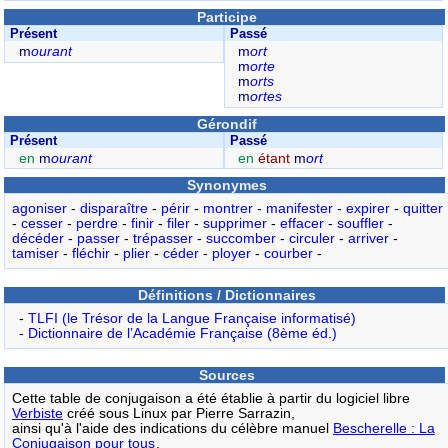
Participe
Présent
Passé
m
ourant
m
ort
m
orte
m
orts
m
ortes
Gérondif
Présent
Passé
en
m
ourant
en
étant
m
ort
Synonymes
agoniser
-
disparaître
-
périr
-
montrer
-
manifester
-
expirer
-
quitter
-
cesser
-
perdre
-
finir
-
filer
-
supprimer
-
effacer
-
souffler
-
décéder
-
passer
-
trépasser
-
succomber
-
circuler
-
arriver
-
tamiser
-
fléchir
-
plier
-
céder
-
ployer
-
courber
-
Définitions / Dictionnaires
-
TLFI (le Trésor de la Langue Française informatisé)
-
Dictionnaire de l’Académie Française (8ème éd.)
Sources
Cette table de conjugaison a été établie à partir du logiciel libre
Verbiste
créé sous Linux par Pierre Sarrazin,
ainsi qu'à l'aide des indications du célèbre manuel
Bescherelle : La
Conjugaison pour tous
.