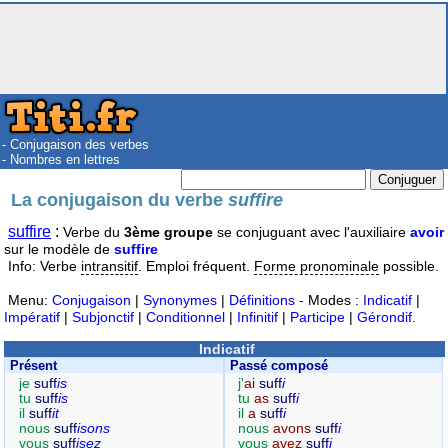
- Conjugaison des verbes
- Nombres en lettres
La conjugaison du verbe
suffire
suffire
:
Verbe du
3ème groupe
se conjuguant avec l'auxiliaire
avoir
sur le modèle de
suffire
Info: Verbe
intransitif
. Emploi fréquent.
Forme pronominale
possible.
Menu:
Conjugaison
|
Synonymes
|
Définitions
- Modes :
Indicatif
|
Impératif
|
Subjonctif
|
Conditionnel
|
Infinitif
|
Participe
|
Gérondif
.
Indicatif
Présent
Passé composé
je
suff
is
j'
ai
suff
i
tu
suff
is
tu
as
suff
i
il
suff
it
il
a
suff
i
nous
suff
isons
nous
avons
suff
i
vous
suff
isez
vous
avez
suff
i