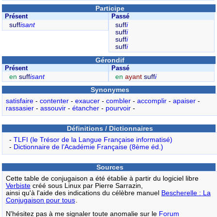
Participe
Présent
Passé
suff
isant
suff
i
suff
i
suff
i
suff
i
Gérondif
Présent
Passé
en
suff
isant
en
ayant
suff
i
Synonymes
satisfaire
-
contenter
-
exaucer
-
combler
-
accomplir
-
apaiser
-
rassasier
-
assouvir
-
étancher
-
pourvoir
-
Définitions / Dictionnaires
-
TLFI (le Trésor de la Langue Française informatisé)
-
Dictionnaire de l’Académie Française (8ème éd.)
Sources
Cette table de conjugaison a été établie à partir du logiciel libre
Verbiste
créé sous Linux par Pierre Sarrazin,
ainsi qu'à l'aide des indications du célèbre manuel
Bescherelle : La
Conjugaison pour tous
.
N'hésitez pas à me signaler toute anomalie sur le
Forum