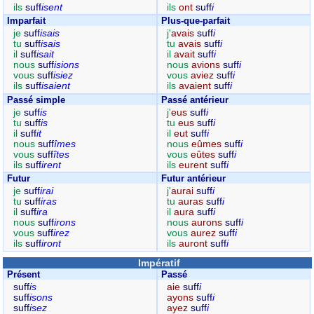
ils
suff
isent
ils
ont
suff
i
Imparfait
Plus-que-parfait
je
suff
isais
j'
avais
suff
i
tu
suff
isais
tu
avais
suff
i
il
suff
isait
il
avait
suff
i
nous
suff
isions
nous
avions
suff
i
vous
suff
isiez
vous
aviez
suff
i
ils
suff
isaient
ils
avaient
suff
i
Passé simple
Passé antérieur
je
suff
is
j'
eus
suff
i
tu
suff
is
tu
eus
suff
i
il
suff
it
il
eut
suff
i
nous
suff
îmes
nous
eûmes
suff
i
vous
suff
îtes
vous
eûtes
suff
i
ils
suff
irent
ils
eurent
suff
i
Futur
Futur antérieur
je
suff
irai
j'
aurai
suff
i
tu
suff
iras
tu
auras
suff
i
il
suff
ira
il
aura
suff
i
nous
suff
irons
nous
aurons
suff
i
vous
suff
irez
vous
aurez
suff
i
ils
suff
iront
ils
auront
suff
i
Impératif
Présent
Passé
suff
is
aie
suff
i
suff
isons
ayons
suff
i
suff
isez
ayez
suff
i