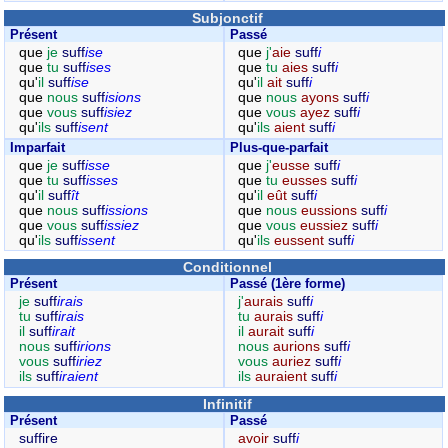
Subjonctif
Présent
Passé
que
je
suff
ise
que
j'
aie
suff
i
que
tu
suff
ises
que
tu
aies
suff
i
qu'
il
suff
ise
qu'
il
ait
suff
i
que
nous
suff
isions
que
nous
ayons
suff
i
que
vous
suff
isiez
que
vous
ayez
suff
i
qu'
ils
suff
isent
qu'
ils
aient
suff
i
Imparfait
Plus-que-parfait
que
je
suff
isse
que
j'
eusse
suff
i
que
tu
suff
isses
que
tu
eusses
suff
i
qu'
il
suff
ît
qu'
il
eût
suff
i
que
nous
suff
issions
que
nous
eussions
suff
i
que
vous
suff
issiez
que
vous
eussiez
suff
i
qu'
ils
suff
issent
qu'
ils
eussent
suff
i
Conditionnel
Présent
Passé (1ère forme)
je
suff
irais
j'
aurais
suff
i
tu
suff
irais
tu
aurais
suff
i
il
suff
irait
il
aurait
suff
i
nous
suff
irions
nous
aurions
suff
i
vous
suff
iriez
vous
auriez
suff
i
ils
suff
iraient
ils
auraient
suff
i
Infinitif
Présent
Passé
suffire
avoir
suff
i