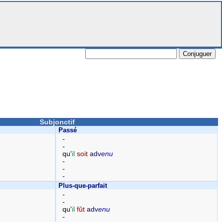
Subjonctif
Passé
-
-
qu'
il
soit
adv
enu
-
-
-
Plus-que-parfait
-
-
qu'
il
fût
adv
enu
-