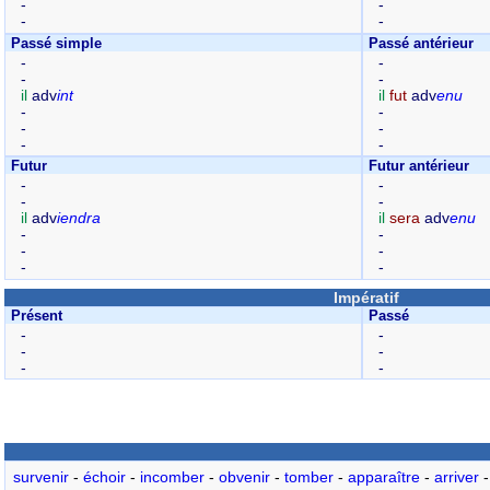
-
-
-
-
Passé simple
Passé antérieur
-
-
-
-
il
adv
int
il
fut
adv
enu
-
-
-
-
-
-
Futur
Futur antérieur
-
-
-
-
il
adv
iendra
il
sera
adv
enu
-
-
-
-
-
-
Impératif
Présent
Passé
-
-
-
-
-
-
survenir
-
échoir
-
incomber
-
obvenir
-
tomber
-
apparaître
-
arriver