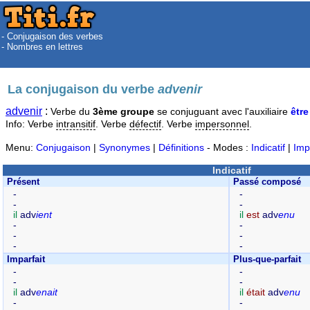
- Conjugaison des verbes
- Nombres en lettres
La conjugaison du verbe
advenir
advenir
:
Verbe du
3ème groupe
se conjuguant avec l'auxiliaire
être
Info: Verbe
intransitif
. Verbe
défectif
. Verbe
impersonnel
.
Menu:
Conjugaison
|
Synonymes
|
Définitions
- Modes :
Indicatif
|
Imp
Indicatif
Présent
Passé composé
-
-
-
-
il
adv
ient
il
est
adv
enu
-
-
-
-
-
-
Imparfait
Plus-que-parfait
-
-
-
-
il
adv
enait
il
était
adv
enu
-
-