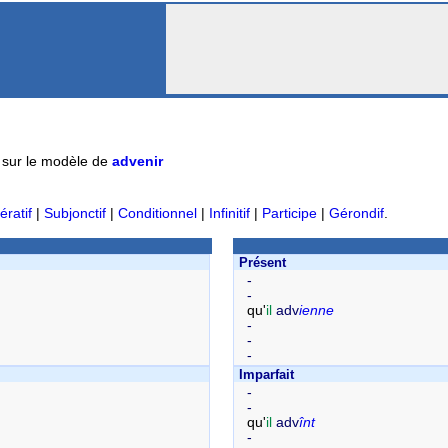
sur le modèle de
advenir
ératif
|
Subjonctif
|
Conditionnel
|
Infinitif
|
Participe
|
Gérondif
.
Présent
-
-
qu'
il
adv
ienne
-
-
-
Imparfait
-
-
qu'
il
adv
înt
-