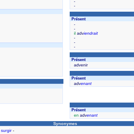
-
-
Présent
-
-
il
adv
iendrait
-
-
-
Présent
advenir
Présent
adv
enant
Présent
en
adv
enant
Synonymes
-
surgir
-