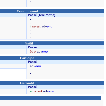
-
-
Conditionnel
Passé (1ère forme)
-
-
il
serait
adv
enu
-
-
-
Infinitif
Passé
être
adv
enu
Participe
Passé
adv
enu
-
-
-
Gérondif
Passé
en
étant
adv
enu