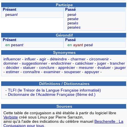
Participe
Présent
Passé
pes
ant
pes
é
pes
ée
pes
és
pes
ées
Gérondif
Présent
Passé
en
pes
ant
en
ayant
pes
é
Synonymes
influencer
-
influer
-
agir
-
déteindre
-
charmer
-
circonvenir
-
dominer
-
suggestionner
-
endoctriner
-
catéchiser
-
juger
-
trancher
-
décider
-
statuer
-
conclure
-
apprécier
-
mesurer
-
évaluer
-
jauger
-
estimer
-
connaître
-
examiner
-
soupeser
-
appuyer
-
Définitions / Dictionnaires
-
TLFI (le Trésor de la Langue Française informatisé)
-
Dictionnaire de l’Académie Française (8ème éd.)
Sources
Cette table de conjugaison a été établie à partir du logiciel libre
Verbiste
créé sous Linux par Pierre Sarrazin,
ainsi qu'à l'aide des indications du célèbre manuel
Bescherelle : La
Conjugaison pour tous
.