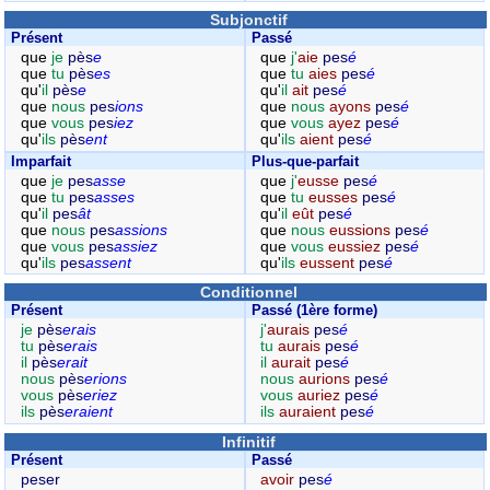
Subjonctif
Présent
Passé
que
je
pès
e
que
j'
aie
pes
é
que
tu
pès
es
que
tu
aies
pes
é
qu'
il
pès
e
qu'
il
ait
pes
é
que
nous
pes
ions
que
nous
ayons
pes
é
que
vous
pes
iez
que
vous
ayez
pes
é
qu'
ils
pès
ent
qu'
ils
aient
pes
é
Imparfait
Plus-que-parfait
que
je
pes
asse
que
j'
eusse
pes
é
que
tu
pes
asses
que
tu
eusses
pes
é
qu'
il
pes
ât
qu'
il
eût
pes
é
que
nous
pes
assions
que
nous
eussions
pes
é
que
vous
pes
assiez
que
vous
eussiez
pes
é
qu'
ils
pes
assent
qu'
ils
eussent
pes
é
Conditionnel
Présent
Passé (1ère forme)
je
pès
erais
j'
aurais
pes
é
tu
pès
erais
tu
aurais
pes
é
il
pès
erait
il
aurait
pes
é
nous
pès
erions
nous
aurions
pes
é
vous
pès
eriez
vous
auriez
pes
é
ils
pès
eraient
ils
auraient
pes
é
Infinitif
Présent
Passé
peser
avoir
pes
é