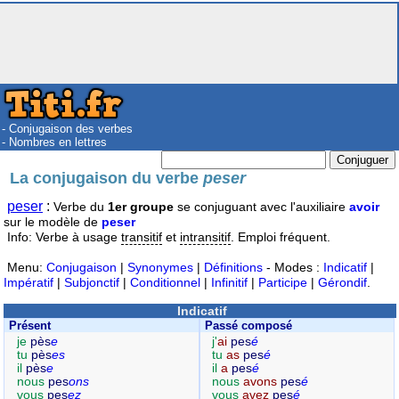
- Conjugaison des verbes
- Nombres en lettres
La conjugaison du verbe
peser
peser
:
Verbe du
1er groupe
se conjuguant avec l'auxiliaire
avoir
sur le modèle de
peser
Info: Verbe à usage
transitif
et
intransitif
. Emploi fréquent.
Menu:
Conjugaison
|
Synonymes
|
Définitions
- Modes :
Indicatif
|
Impératif
|
Subjonctif
|
Conditionnel
|
Infinitif
|
Participe
|
Gérondif
.
Indicatif
Présent
Passé composé
je
pès
e
j'
ai
pes
é
tu
pès
es
tu
as
pes
é
il
pès
e
il
a
pes
é
nous
pes
ons
nous
avons
pes
é
vous
pes
ez
vous
avez
pes
é