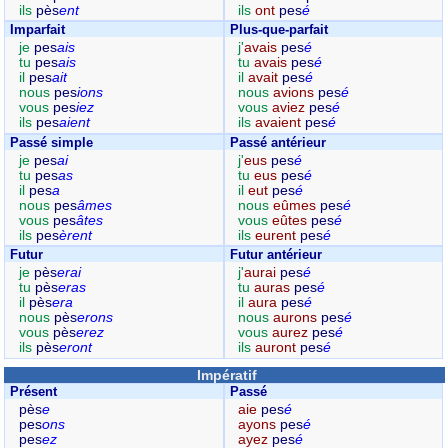
ils
pès
ent
ils
ont
pes
é
Imparfait
Plus-que-parfait
je
pes
ais
j'
avais
pes
é
tu
pes
ais
tu
avais
pes
é
il
pes
ait
il
avait
pes
é
nous
pes
ions
nous
avions
pes
é
vous
pes
iez
vous
aviez
pes
é
ils
pes
aient
ils
avaient
pes
é
Passé simple
Passé antérieur
je
pes
ai
j'
eus
pes
é
tu
pes
as
tu
eus
pes
é
il
pes
a
il
eut
pes
é
nous
pes
âmes
nous
eûmes
pes
é
vous
pes
âtes
vous
eûtes
pes
é
ils
pes
èrent
ils
eurent
pes
é
Futur
Futur antérieur
je
pès
erai
j'
aurai
pes
é
tu
pès
eras
tu
auras
pes
é
il
pès
era
il
aura
pes
é
nous
pès
erons
nous
aurons
pes
é
vous
pès
erez
vous
aurez
pes
é
ils
pès
eront
ils
auront
pes
é
Impératif
Présent
Passé
pès
e
aie
pes
é
pes
ons
ayons
pes
é
pes
ez
ayez
pes
é