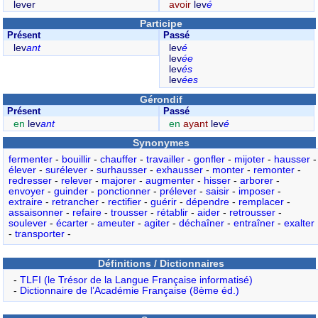
lever
avoir
lev
é
Participe
Présent
Passé
lev
ant
lev
é
lev
ée
lev
és
lev
ées
Gérondif
Présent
Passé
en
lev
ant
en
ayant
lev
é
Synonymes
fermenter
-
bouillir
-
chauffer
-
travailler
-
gonfler
-
mijoter
-
hausser
-
élever
-
surélever
-
surhausser
-
exhausser
-
monter
-
remonter
-
redresser
-
relever
-
majorer
-
augmenter
-
hisser
-
arborer
-
envoyer
-
guinder
-
ponctionner
-
prélever
-
saisir
-
imposer
-
extraire
-
retrancher
-
rectifier
-
guérir
-
dépendre
-
remplacer
-
assaisonner
-
refaire
-
trousser
-
rétablir
-
aider
-
retrousser
-
soulever
-
écarter
-
ameuter
-
agiter
-
déchaîner
-
entraîner
-
exalter
-
transporter
-
Définitions / Dictionnaires
-
TLFI (le Trésor de la Langue Française informatisé)
-
Dictionnaire de l’Académie Française (8ème éd.)