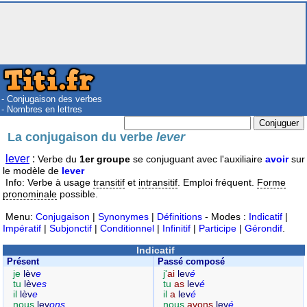
- Conjugaison des verbes
- Nombres en lettres
La conjugaison du verbe
lever
lever
:
Verbe du
1er groupe
se conjuguant avec l'auxiliaire
avoir
sur
le modèle de
lever
Info: Verbe à usage
transitif
et
intransitif
. Emploi fréquent.
Forme
pronominale
possible.
Menu:
Conjugaison
|
Synonymes
|
Définitions
- Modes :
Indicatif
|
Impératif
|
Subjonctif
|
Conditionnel
|
Infinitif
|
Participe
|
Gérondif
.
Indicatif
Présent
Passé composé
je
lèv
e
j'
ai
lev
é
tu
lèv
es
tu
as
lev
é
il
lèv
e
il
a
lev
é
nous
lev
ons
nous
avons
lev
é