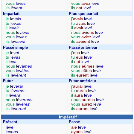
vous
lev
ez
vous
avez
lev
é
ils
lèv
ent
ils
ont
lev
é
Imparfait
Plus-que-parfait
je
lev
ais
j'
avais
lev
é
tu
lev
ais
tu
avais
lev
é
il
lev
ait
il
avait
lev
é
nous
lev
ions
nous
avions
lev
é
vous
lev
iez
vous
aviez
lev
é
ils
lev
aient
ils
avaient
lev
é
Passé simple
Passé antérieur
je
lev
ai
j'
eus
lev
é
tu
lev
as
tu
eus
lev
é
il
lev
a
il
eut
lev
é
nous
lev
âmes
nous
eûmes
lev
é
vous
lev
âtes
vous
eûtes
lev
é
ils
lev
èrent
ils
eurent
lev
é
Futur
Futur antérieur
je
lèv
erai
j'
aurai
lev
é
tu
lèv
eras
tu
auras
lev
é
il
lèv
era
il
aura
lev
é
nous
lèv
erons
nous
aurons
lev
é
vous
lèv
erez
vous
aurez
lev
é
ils
lèv
eront
ils
auront
lev
é
Impératif
Présent
Passé
lèv
e
aie
lev
é
lev
ons
ayons
lev
é