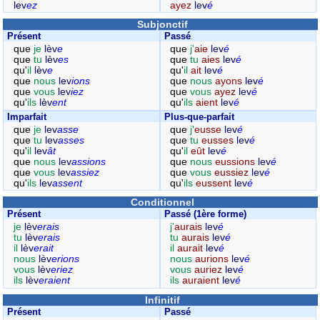
lev
ez
ayez
lev
é
Subjonctif
Présent
Passé
que
je
lèv
e
que
j'
aie
lev
é
que
tu
lèv
es
que
tu
aies
lev
é
qu'
il
lèv
e
qu'
il
ait
lev
é
que
nous
lev
ions
que
nous
ayons
lev
é
que
vous
lev
iez
que
vous
ayez
lev
é
qu'
ils
lèv
ent
qu'
ils
aient
lev
é
Imparfait
Plus-que-parfait
que
je
lev
asse
que
j'
eusse
lev
é
que
tu
lev
asses
que
tu
eusses
lev
é
qu'
il
lev
ât
qu'
il
eût
lev
é
que
nous
lev
assions
que
nous
eussions
lev
é
que
vous
lev
assiez
que
vous
eussiez
lev
é
qu'
ils
lev
assent
qu'
ils
eussent
lev
é
Conditionnel
Présent
Passé (1ère forme)
je
lèv
erais
j'
aurais
lev
é
tu
lèv
erais
tu
aurais
lev
é
il
lèv
erait
il
aurait
lev
é
nous
lèv
erions
nous
aurions
lev
é
vous
lèv
eriez
vous
auriez
lev
é
ils
lèv
eraient
ils
auraient
lev
é
Infinitif
Présent
Passé