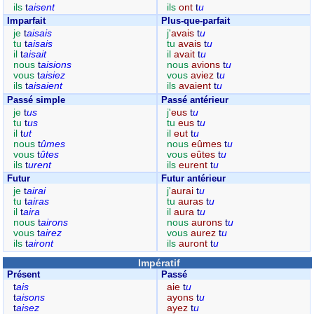
ils
t
aisent
ils
ont
t
u
Imparfait
Plus-que-parfait
je
t
aisais
j'
avais
t
u
tu
t
aisais
tu
avais
t
u
il
t
aisait
il
avait
t
u
nous
t
aisions
nous
avions
t
u
vous
t
aisiez
vous
aviez
t
u
ils
t
aisaient
ils
avaient
t
u
Passé simple
Passé antérieur
je
t
us
j'
eus
t
u
tu
t
us
tu
eus
t
u
il
t
ut
il
eut
t
u
nous
t
ûmes
nous
eûmes
t
u
vous
t
ûtes
vous
eûtes
t
u
ils
t
urent
ils
eurent
t
u
Futur
Futur antérieur
je
t
airai
j'
aurai
t
u
tu
t
airas
tu
auras
t
u
il
t
aira
il
aura
t
u
nous
t
airons
nous
aurons
t
u
vous
t
airez
vous
aurez
t
u
ils
t
airont
ils
auront
t
u
Impératif
Présent
Passé
t
ais
aie
t
u
t
aisons
ayons
t
u
t
aisez
ayez
t
u