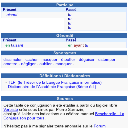
Participe
Présent
Passé
t
aisant
t
u
t
u
t
u
t
u
Gérondif
Présent
Passé
en
t
aisant
en
ayant
t
u
Synonymes
dissimuler
-
cacher
-
masquer
-
étouffer
-
déguiser
-
estomper
-
omettre
-
négliger
-
oublier
-
manquer
-
Définitions / Dictionnaires
-
TLFI (le Trésor de la Langue Française informatisé)
-
Dictionnaire de l’Académie Française (8ème éd.)
Sources
Cette table de conjugaison a été établie à partir du logiciel libre
Verbiste
créé sous Linux par Pierre Sarrazin,
ainsi qu'à l'aide des indications du célèbre manuel
Bescherelle : La
Conjugaison pour tous
.
N'hésitez pas à me signaler toute anomalie sur le
Forum