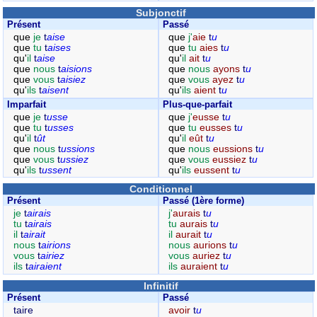
Subjonctif
Présent
Passé
que
je
t
aise
que
j'
aie
t
u
que
tu
t
aises
que
tu
aies
t
u
qu'
il
t
aise
qu'
il
ait
t
u
que
nous
t
aisions
que
nous
ayons
t
u
que
vous
t
aisiez
que
vous
ayez
t
u
qu'
ils
t
aisent
qu'
ils
aient
t
u
Imparfait
Plus-que-parfait
que
je
t
usse
que
j'
eusse
t
u
que
tu
t
usses
que
tu
eusses
t
u
qu'
il
t
ût
qu'
il
eût
t
u
que
nous
t
ussions
que
nous
eussions
t
u
que
vous
t
ussiez
que
vous
eussiez
t
u
qu'
ils
t
ussent
qu'
ils
eussent
t
u
Conditionnel
Présent
Passé (1ère forme)
je
t
airais
j'
aurais
t
u
tu
t
airais
tu
aurais
t
u
il
t
airait
il
aurait
t
u
nous
t
airions
nous
aurions
t
u
vous
t
airiez
vous
auriez
t
u
ils
t
airaient
ils
auraient
t
u
Infinitif
Présent
Passé
taire
avoir
t
u