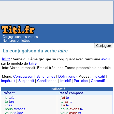
- Conjugaison des verbes
- Nombres en lettres
La conjugaison du verbe
taire
taire
:
Verbe du
3ème groupe
se conjuguant avec l'auxiliaire
avoir
sur le modèle de
taire
Info: Verbe
intransitif
. Emploi fréquent.
Forme pronominale
possible.
Menu:
Conjugaison
|
Synonymes
|
Définitions
- Modes :
Indicatif
|
Impératif
|
Subjonctif
|
Conditionnel
|
Infinitif
|
Participe
|
Gérondif
.
Indicatif
Présent
Passé composé
je
t
ais
j'
ai
t
u
tu
t
ais
tu
as
t
u
il
t
ait
il
a
t
u
nous
t
aisons
nous
avons
t
u
vous
t
aisez
vous
avez
t
u