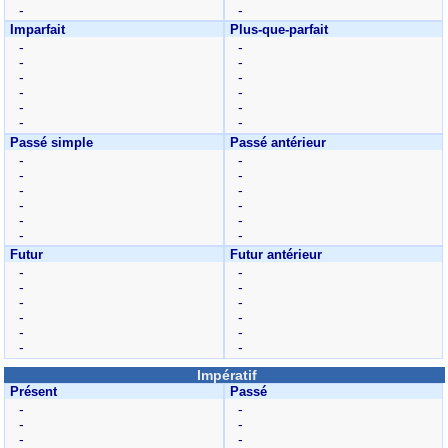
-
-
Imparfait
Plus-que-parfait
-
-
-
-
-
-
-
-
-
-
-
-
Passé simple
Passé antérieur
-
-
-
-
-
-
-
-
-
-
-
-
Futur
Futur antérieur
-
-
-
-
-
-
-
-
-
-
-
-
Impératif
Présent
Passé
-
-
-
-
-
-