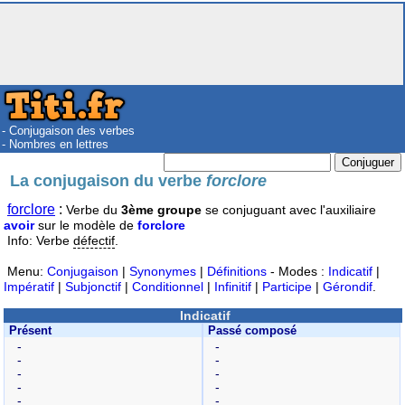
- Conjugaison des verbes
- Nombres en lettres
La conjugaison du verbe
forclore
forclore
:
Verbe du
3ème groupe
se conjuguant avec l'auxiliaire
avoir
sur le modèle de
forclore
Info: Verbe
défectif
.
Menu:
Conjugaison
|
Synonymes
|
Définitions
- Modes :
Indicatif
|
Impératif
|
Subjonctif
|
Conditionnel
|
Infinitif
|
Participe
|
Gérondif
.
Indicatif
Présent
Passé composé
-
-
-
-
-
-
-
-
-
-