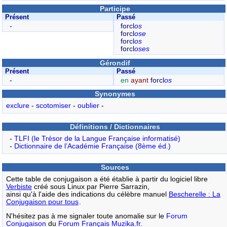
Participe
Présent
Passé
-
forcl
os
forcl
ose
forcl
os
forcl
oses
Gérondif
Présent
Passé
-
en
ayant
forcl
os
Synonymes
exclure
-
scotomiser
-
oublier
-
Définitions / Dictionnaires
-
TLFI (le Trésor de la Langue Française informatisé)
-
Dictionnaire de l’Académie Française (8ème éd.)
Sources
Cette table de conjugaison a été établie à partir du logiciel libre
Verbiste
créé sous Linux par Pierre Sarrazin,
ainsi qu'à l'aide des indications du célèbre manuel
Bescherelle : La
Conjugaison pour tous
.
N'hésitez pas à me signaler toute anomalie sur le
Forum
Conjugaison
du
Forum Français Muzika.fr
.