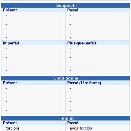
Subjonctif
Présent
Passé
-
-
-
-
-
-
-
-
-
-
-
-
Imparfait
Plus-que-parfait
-
-
-
-
-
-
-
-
-
-
-
-
Conditionnel
Présent
Passé (1ère forme)
-
-
-
-
-
-
-
-
-
-
-
-
Infinitif
Présent
Passé
forclore
avoir
forcl
os