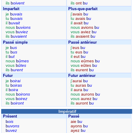
ils
b
oivent
ils
ont
b
u
Imparfait
Plus-que-parfait
je
b
uvais
j'
avais
b
u
tu
b
uvais
tu
avais
b
u
il
b
uvait
il
avait
b
u
nous
b
uvions
nous
avions
b
u
vous
b
uviez
vous
aviez
b
u
ils
b
uvaient
ils
avaient
b
u
Passé simple
Passé antérieur
je
b
us
j'
eus
b
u
tu
b
us
tu
eus
b
u
il
b
ut
il
eut
b
u
nous
b
ûmes
nous
eûmes
b
u
vous
b
ûtes
vous
eûtes
b
u
ils
b
urent
ils
eurent
b
u
Futur
Futur antérieur
je
b
oirai
j'
aurai
b
u
tu
b
oiras
tu
auras
b
u
il
b
oira
il
aura
b
u
nous
b
oirons
nous
aurons
b
u
vous
b
oirez
vous
aurez
b
u
ils
b
oiront
ils
auront
b
u
Impératif
Présent
Passé
b
ois
aie
b
u
b
uvons
ayons
b
u
b
uvez
ayez
b
u