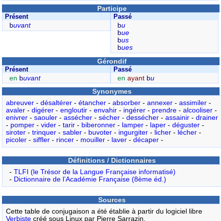
Participe
Présent
Passé
b
uvant
b
u
b
ue
b
us
b
ues
Gérondif
Présent
Passé
en
b
uvant
en
ayant
b
u
Synonymes
abreuver
-
désaltérer
-
étancher
-
absorber
-
annexer
-
assimiler
-
avaler
-
digérer
-
engloutir
-
envahir
-
ingérer
-
prendre
-
alcooliser
-
enivrer
-
saouler
-
assécher
-
sécher
-
dessécher
-
assainir
-
drainer
-
pomper
-
vider
-
tarir
-
biberonner
-
lamper
-
laper
-
déguster
-
siroter
-
trinquer
-
sabler
-
buvoter
-
ingurgiter
-
licher
-
lécher
-
picoler
-
siffler
-
rincer
-
mouiller
-
laver
-
décaper
-
Définitions / Dictionnaires
-
TLFI (le Trésor de la Langue Française informatisé)
-
Dictionnaire de l’Académie Française (8ème éd.)
Sources
Cette table de conjugaison a été établie à partir du logiciel libre
Verbiste
créé sous Linux par Pierre Sarrazin,