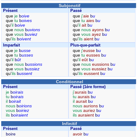
Subjonctif
Présent
Passé
que
je
b
oive
que
j'
aie
b
u
que
tu
b
oives
que
tu
aies
b
u
qu'
il
b
oive
qu'
il
ait
b
u
que
nous
b
uvions
que
nous
ayons
b
u
que
vous
b
uviez
que
vous
ayez
b
u
qu'
ils
b
oivent
qu'
ils
aient
b
u
Imparfait
Plus-que-parfait
que
je
b
usse
que
j'
eusse
b
u
que
tu
b
usses
que
tu
eusses
b
u
qu'
il
b
ût
qu'
il
eût
b
u
que
nous
b
ussions
que
nous
eussions
b
u
que
vous
b
ussiez
que
vous
eussiez
b
u
qu'
ils
b
ussent
qu'
ils
eussent
b
u
Conditionnel
Présent
Passé (1ère forme)
je
b
oirais
j'
aurais
b
u
tu
b
oirais
tu
aurais
b
u
il
b
oirait
il
aurait
b
u
nous
b
oirions
nous
aurions
b
u
vous
b
oiriez
vous
auriez
b
u
ils
b
oiraient
ils
auraient
b
u
Infinitif
Présent
Passé
boire
avoir
b
u