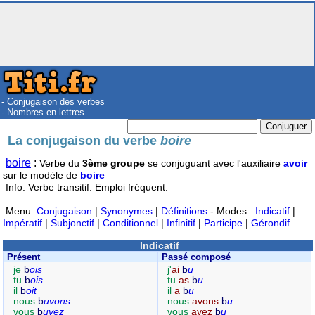
- Conjugaison des verbes
- Nombres en lettres
La conjugaison du verbe
boire
boire
:
Verbe du
3ème groupe
se conjuguant avec l'auxiliaire
avoir
sur le modèle de
boire
Info: Verbe
transitif
. Emploi fréquent.
Menu:
Conjugaison
|
Synonymes
|
Définitions
- Modes :
Indicatif
|
Impératif
|
Subjonctif
|
Conditionnel
|
Infinitif
|
Participe
|
Gérondif
.
Indicatif
Présent
Passé composé
je
b
ois
j'
ai
b
u
tu
b
ois
tu
as
b
u
il
b
oit
il
a
b
u
nous
b
uvons
nous
avons
b
u
vous
b
uvez
vous
avez
b
u