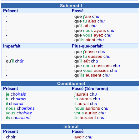
Subjonctif
Présent
Passé
-
que
j'
aie
ch
u
-
que
tu
aies
ch
u
-
qu'
il
ait
ch
u
-
que
nous
ayons
ch
u
-
que
vous
ayez
ch
u
-
qu'
ils
aient
ch
u
Imparfait
Plus-que-parfait
-
que
j'
eusse
ch
u
-
que
tu
eusses
ch
u
qu'
il
ch
ût
qu'
il
eût
ch
u
-
que
nous
eussions
ch
u
-
que
vous
eussiez
ch
u
-
qu'
ils
eussent
ch
u
Conditionnel
Présent
Passé (1ère forme)
je
ch
oirais
j'
aurais
ch
u
tu
ch
oirais
tu
aurais
ch
u
il
ch
oirait
il
aurait
ch
u
nous
ch
oirions
nous
aurions
ch
u
vous
ch
oiriez
vous
auriez
ch
u
ils
ch
oiraient
ils
auraient
ch
u
Infinitif
Présent
Passé
choir
avoir
ch
u