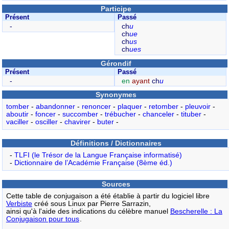
Participe
Présent
Passé
-
ch
u
ch
ue
ch
us
ch
ues
Gérondif
Présent
Passé
-
en
ayant
ch
u
Synonymes
tomber
-
abandonner
-
renoncer
-
plaquer
-
retomber
-
pleuvoir
-
aboutir
-
foncer
-
succomber
-
trébucher
-
chanceler
-
tituber
-
vaciller
-
osciller
-
chavirer
-
buter
-
Définitions / Dictionnaires
-
TLFI (le Trésor de la Langue Française informatisé)
-
Dictionnaire de l’Académie Française (8ème éd.)
Sources
Cette table de conjugaison a été établie à partir du logiciel libre
Verbiste
créé sous Linux par Pierre Sarrazin,
ainsi qu'à l'aide des indications du célèbre manuel
Bescherelle : La
Conjugaison pour tous
.