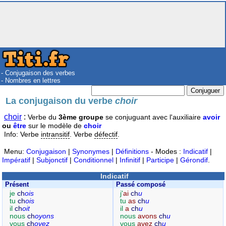
- Conjugaison des verbes
- Nombres en lettres
La conjugaison du verbe
choir
choir
:
Verbe du
3ème groupe
se conjuguant avec l'auxiliaire
avoir
ou
être
sur le modèle de
choir
Info: Verbe
intransitif
. Verbe
défectif
.
Menu:
Conjugaison
|
Synonymes
|
Définitions
- Modes :
Indicatif
|
Impératif
|
Subjonctif
|
Conditionnel
|
Infinitif
|
Participe
|
Gérondif
.
Indicatif
Présent
Passé composé
je
ch
ois
j'
ai
ch
u
tu
ch
ois
tu
as
ch
u
il
ch
oit
il
a
ch
u
nous
ch
oyons
nous
avons
ch
u
vous
ch
oyez
vous
avez
ch
u