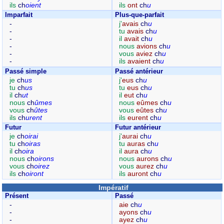
ils
ch
oient
ils
ont
ch
u
Imparfait
Plus-que-parfait
-
j'
avais
ch
u
-
tu
avais
ch
u
-
il
avait
ch
u
-
nous
avions
ch
u
-
vous
aviez
ch
u
-
ils
avaient
ch
u
Passé simple
Passé antérieur
je
ch
us
j'
eus
ch
u
tu
ch
us
tu
eus
ch
u
il
ch
ut
il
eut
ch
u
nous
ch
ûmes
nous
eûmes
ch
u
vous
ch
ûtes
vous
eûtes
ch
u
ils
ch
urent
ils
eurent
ch
u
Futur
Futur antérieur
je
ch
oirai
j'
aurai
ch
u
tu
ch
oiras
tu
auras
ch
u
il
ch
oira
il
aura
ch
u
nous
ch
oirons
nous
aurons
ch
u
vous
ch
oirez
vous
aurez
ch
u
ils
ch
oiront
ils
auront
ch
u
Impératif
Présent
Passé
-
aie
ch
u
-
ayons
ch
u
-
ayez
ch
u