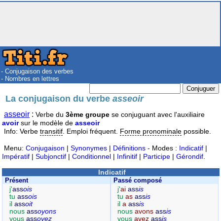
- Conjugaison des verbes
- Nombres en lettres
La conjugaison du verbe
asseoir
asseoir
:
Verbe du
3ème groupe
se conjuguant avec l'auxiliaire
avoir
sur le modèle de
asseoir
Info: Verbe
transitif
. Emploi fréquent.
Forme pronominale
possible.
Menu:
Conjugaison
|
Synonymes
|
Définitions
- Modes :
Indicatif
|
Impératif
|
Subjonctif
|
Conditionnel
|
Infinitif
|
Participe
|
Gérondif
.
Indicatif
Présent
Passé composé
j'
ass
ois
j'
ai
ass
is
tu
ass
ois
tu
as
ass
is
il
ass
oit
il
a
ass
is
nous
ass
oyons
nous
avons
ass
is
vous
ass
oyez
vous
avez
ass
is