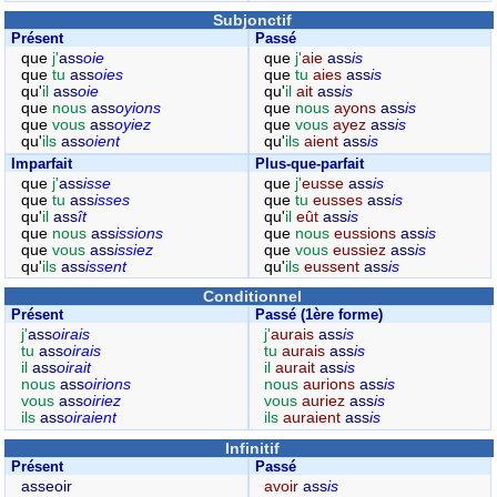
Subjonctif
Présent
Passé
que
j'
ass
oie
que
j'
aie
ass
is
que
tu
ass
oies
que
tu
aies
ass
is
qu'
il
ass
oie
qu'
il
ait
ass
is
que
nous
ass
oyions
que
nous
ayons
ass
is
que
vous
ass
oyiez
que
vous
ayez
ass
is
qu'
ils
ass
oient
qu'
ils
aient
ass
is
Imparfait
Plus-que-parfait
que
j'
ass
isse
que
j'
eusse
ass
is
que
tu
ass
isses
que
tu
eusses
ass
is
qu'
il
ass
ît
qu'
il
eût
ass
is
que
nous
ass
issions
que
nous
eussions
ass
is
que
vous
ass
issiez
que
vous
eussiez
ass
is
qu'
ils
ass
issent
qu'
ils
eussent
ass
is
Conditionnel
Présent
Passé (1ère forme)
j'
ass
oirais
j'
aurais
ass
is
tu
ass
oirais
tu
aurais
ass
is
il
ass
oirait
il
aurait
ass
is
nous
ass
oirions
nous
aurions
ass
is
vous
ass
oiriez
vous
auriez
ass
is
ils
ass
oiraient
ils
auraient
ass
is
Infinitif
Présent
Passé
asseoir
avoir
ass
is