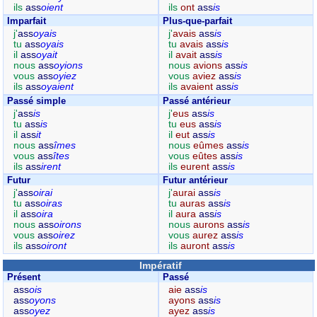
ils
ass
oient
ils
ont
ass
is
Imparfait
Plus-que-parfait
j'
ass
oyais
j'
avais
ass
is
tu
ass
oyais
tu
avais
ass
is
il
ass
oyait
il
avait
ass
is
nous
ass
oyions
nous
avions
ass
is
vous
ass
oyiez
vous
aviez
ass
is
ils
ass
oyaient
ils
avaient
ass
is
Passé simple
Passé antérieur
j'
ass
is
j'
eus
ass
is
tu
ass
is
tu
eus
ass
is
il
ass
it
il
eut
ass
is
nous
ass
îmes
nous
eûmes
ass
is
vous
ass
îtes
vous
eûtes
ass
is
ils
ass
irent
ils
eurent
ass
is
Futur
Futur antérieur
j'
ass
oirai
j'
aurai
ass
is
tu
ass
oiras
tu
auras
ass
is
il
ass
oira
il
aura
ass
is
nous
ass
oirons
nous
aurons
ass
is
vous
ass
oirez
vous
aurez
ass
is
ils
ass
oiront
ils
auront
ass
is
Impératif
Présent
Passé
ass
ois
aie
ass
is
ass
oyons
ayons
ass
is
ass
oyez
ayez
ass
is