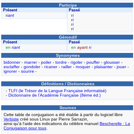
Participe
Présent
Passé
r
iant
r
i
r
i
r
i
r
i
Gérondif
Présent
Passé
en
r
iant
en
ayant
r
i
Synonymes
bidonner
-
marrer
-
poiler
-
tordre
-
rigoler
-
pouffer
-
glousser
-
esclaffer
-
gondoler
-
ricaner
-
railler
-
moquer
-
plaisanter
-
jouer
-
ignorer
-
sourire
-
Définitions / Dictionnaires
-
TLFI (le Trésor de la Langue Française informatisé)
-
Dictionnaire de l’Académie Française (8ème éd.)
Sources
Cette table de conjugaison a été établie à partir du logiciel libre
Verbiste
créé sous Linux par Pierre Sarrazin,
ainsi qu'à l'aide des indications du célèbre manuel
Bescherelle : La
Conjugaison pour tous
.