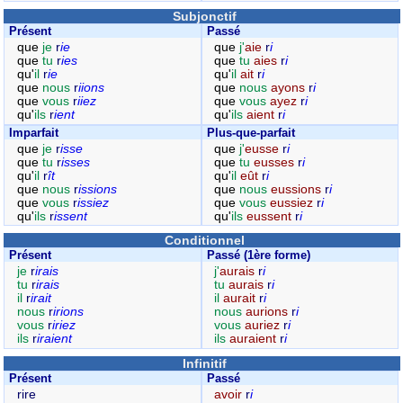
Subjonctif
Présent
Passé
que
je
r
ie
que
j'
aie
r
i
que
tu
r
ies
que
tu
aies
r
i
qu'
il
r
ie
qu'
il
ait
r
i
que
nous
r
iions
que
nous
ayons
r
i
que
vous
r
iiez
que
vous
ayez
r
i
qu'
ils
r
ient
qu'
ils
aient
r
i
Imparfait
Plus-que-parfait
que
je
r
isse
que
j'
eusse
r
i
que
tu
r
isses
que
tu
eusses
r
i
qu'
il
r
ît
qu'
il
eût
r
i
que
nous
r
issions
que
nous
eussions
r
i
que
vous
r
issiez
que
vous
eussiez
r
i
qu'
ils
r
issent
qu'
ils
eussent
r
i
Conditionnel
Présent
Passé (1ère forme)
je
r
irais
j'
aurais
r
i
tu
r
irais
tu
aurais
r
i
il
r
irait
il
aurait
r
i
nous
r
irions
nous
aurions
r
i
vous
r
iriez
vous
auriez
r
i
ils
r
iraient
ils
auraient
r
i
Infinitif
Présent
Passé
rire
avoir
r
i