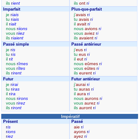
ils
r
ient
ils
ont
r
i
Imparfait
Plus-que-parfait
je
r
iais
j'
avais
r
i
tu
r
iais
tu
avais
r
i
il
r
iait
il
avait
r
i
nous
r
iions
nous
avions
r
i
vous
r
iiez
vous
aviez
r
i
ils
r
iaient
ils
avaient
r
i
Passé simple
Passé antérieur
je
r
is
j'
eus
r
i
tu
r
is
tu
eus
r
i
il
r
it
il
eut
r
i
nous
r
îmes
nous
eûmes
r
i
vous
r
îtes
vous
eûtes
r
i
ils
r
irent
ils
eurent
r
i
Futur
Futur antérieur
je
r
irai
j'
aurai
r
i
tu
r
iras
tu
auras
r
i
il
r
ira
il
aura
r
i
nous
r
irons
nous
aurons
r
i
vous
r
irez
vous
aurez
r
i
ils
r
iront
ils
auront
r
i
Impératif
Présent
Passé
r
is
aie
r
i
r
ions
ayons
r
i
r
iez
ayez
r
i