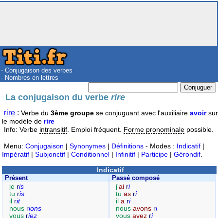
- Conjugaison des verbes
- Nombres en lettres
La conjugaison du verbe
rire
rire
:
Verbe du
3ème groupe
se conjuguant avec l'auxiliaire
avoir
sur
le modèle de
rire
Info: Verbe
intransitif
. Emploi fréquent.
Forme pronominale
possible.
Menu:
Conjugaison
|
Synonymes
|
Définitions
- Modes :
Indicatif
|
Impératif
|
Subjonctif
|
Conditionnel
|
Infinitif
|
Participe
|
Gérondif
.
Indicatif
Présent
Passé composé
je
r
is
j'
ai
r
i
tu
r
is
tu
as
r
i
il
r
it
il
a
r
i
nous
r
ions
nous
avons
r
i
vous
r
iez
vous
avez
r
i