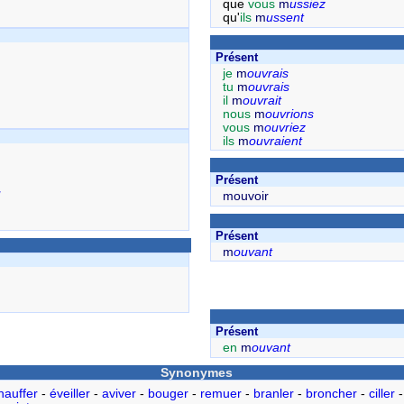
que
vous
m
ussiez
qu'
ils
m
ussent
Présent
je
m
ouvrais
tu
m
ouvrais
il
m
ouvrait
nous
m
ouvrions
vous
m
ouvriez
ils
m
ouvraient
Présent
û
mouvoir
Présent
m
ouvant
Présent
en
m
ouvant
Synonymes
hauffer
-
éveiller
-
aviver
-
bouger
-
remuer
-
branler
-
broncher
-
ciller