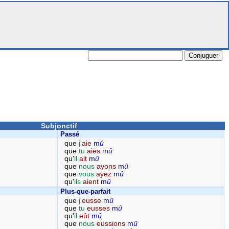
Subjonctif
Passé
que
j'
aie
m
û
que
tu
aies
m
û
qu'
il
ait
m
û
que
nous
ayons
m
û
que
vous
ayez
m
û
qu'
ils
aient
m
û
Plus-que-parfait
que
j'
eusse
m
û
que
tu
eusses
m
û
qu'
il
eût
m
û
que
nous
eussions
m
û