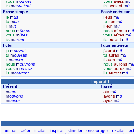
vous
m
ouviez
vous
aviez
m
û
ils
m
ouvaient
ils
avaient
m
û
Passé simple
Passé antérieur
je
m
us
j'
eus
m
û
tu
m
us
tu
eus
m
û
il
m
ut
il
eut
m
û
nous
m
ûmes
nous
eûmes
m
û
vous
m
ûtes
vous
eûtes
m
û
ils
m
urent
ils
eurent
m
û
Futur
Futur antérieur
je
m
ouvrai
j'
aurai
m
û
tu
m
ouvras
tu
auras
m
û
il
m
ouvra
il
aura
m
û
nous
m
ouvrons
nous
aurons
m
vous
m
ouvrez
vous
aurez
m
û
ils
m
ouvront
ils
auront
m
û
Impératif
Présent
Passé
m
eus
aie
m
û
m
ouvons
ayons
m
û
m
ouvez
ayez
m
û
animer
-
créer
-
inciter
-
inspirer
-
stimuler
-
encourager
-
exciter
-
éc