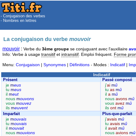
- Conjugaison des verbes
- Nombres en lettres
La conjugaison du verbe
mouvoir
mouvoir
:
Verbe du
3ème groupe
se conjuguant avec l'auxiliaire
avo
Info: Verbe à usage
transitif
et
intransitif
. Emploi fréquent.
Forme pro
Menu:
Conjugaison
|
Synonymes
|
Définitions
- Modes :
Indicatif
|
Imp
Indicatif
Présent
Passé composé
je
m
eus
j'
ai
m
û
tu
m
eus
tu
as
m
û
il
m
eut
il
a
m
û
nous
m
ouvons
nous
avons
m
û
vous
m
ouvez
vous
avez
m
û
ils
m
euvent
ils
ont
m
û
Imparfait
Plus-que-parfait
je
m
ouvais
j'
avais
m
û
tu
m
ouvais
tu
avais
m
û
il
m
ouvait
il
avait
m
û
nous
m
ouvions
nous
avions
m
û