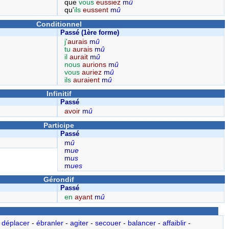
que
vous
eussiez
m
û
qu'
ils
eussent
m
û
Conditionnel
Passé (1ère forme)
j'
aurais
m
û
tu
aurais
m
û
il
aurait
m
û
nous
aurions
m
û
vous
auriez
m
û
ils
auraient
m
û
Infinitif
Passé
avoir
m
û
Participe
Passé
m
û
m
ue
m
us
m
ues
Gérondif
Passé
en
ayant
m
û
-
déplacer
-
ébranler
-
agiter
-
secouer
-
balancer
-
affaiblir
-