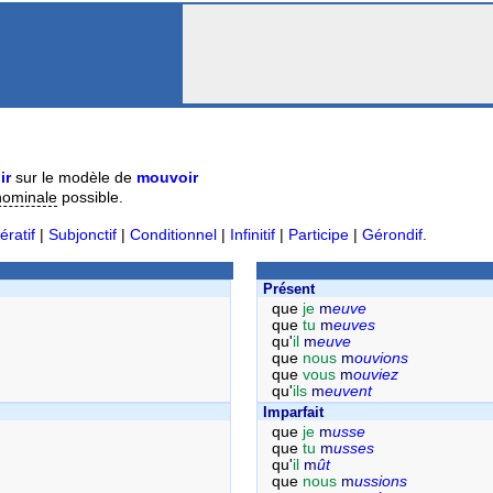
ir
sur le modèle de
mouvoir
nominale
possible.
ératif
|
Subjonctif
|
Conditionnel
|
Infinitif
|
Participe
|
Gérondif
.
Présent
que
je
m
euve
que
tu
m
euves
qu'
il
m
euve
que
nous
m
ouvions
que
vous
m
ouviez
qu'
ils
m
euvent
Imparfait
que
je
m
usse
que
tu
m
usses
qu'
il
m
ût
que
nous
m
ussions