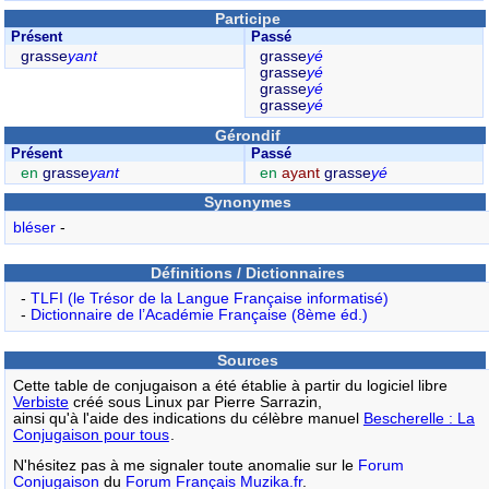
Participe
Présent
Passé
grasse
yant
grasse
yé
grasse
yé
grasse
yé
grasse
yé
Gérondif
Présent
Passé
en
grasse
yant
en
ayant
grasse
yé
Synonymes
bléser
-
Définitions / Dictionnaires
-
TLFI (le Trésor de la Langue Française informatisé)
-
Dictionnaire de l’Académie Française (8ème éd.)
Sources
Cette table de conjugaison a été établie à partir du logiciel libre
Verbiste
créé sous Linux par Pierre Sarrazin,
ainsi qu'à l'aide des indications du célèbre manuel
Bescherelle : La
Conjugaison pour tous
.
N'hésitez pas à me signaler toute anomalie sur le
Forum
Conjugaison
du
Forum Français Muzika.fr
.