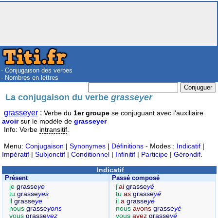
- Conjugaison des verbes
- Nombres en lettres
La conjugaison du verbe
grasseyer
grasseyer
:
Verbe du
1er groupe
se conjuguant avec l'auxiliaire
avoir
sur le modèle de
grasseyer
Info: Verbe
intransitif
.
Menu:
Conjugaison
|
Synonymes
|
Définitions
- Modes :
Indicatif
|
Impératif
|
Subjonctif
|
Conditionnel
|
Infinitif
|
Participe
|
Gérondif
.
Indicatif
Présent
Passé composé
je
grasse
ye
j'
ai
grasse
yé
tu
grasse
yes
tu
as
grasse
yé
il
grasse
ye
il
a
grasse
yé
nous
grasse
yons
nous
avons
grasse
yé
vous
grasse
yez
vous
avez
grasse
yé