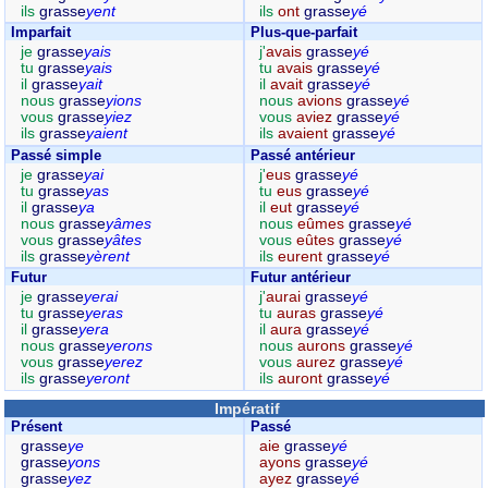
ils
grasse
yent
ils
ont
grasse
yé
Imparfait
Plus-que-parfait
je
grasse
yais
j'
avais
grasse
yé
tu
grasse
yais
tu
avais
grasse
yé
il
grasse
yait
il
avait
grasse
yé
nous
grasse
yions
nous
avions
grasse
yé
vous
grasse
yiez
vous
aviez
grasse
yé
ils
grasse
yaient
ils
avaient
grasse
yé
Passé simple
Passé antérieur
je
grasse
yai
j'
eus
grasse
yé
tu
grasse
yas
tu
eus
grasse
yé
il
grasse
ya
il
eut
grasse
yé
nous
grasse
yâmes
nous
eûmes
grasse
yé
vous
grasse
yâtes
vous
eûtes
grasse
yé
ils
grasse
yèrent
ils
eurent
grasse
yé
Futur
Futur antérieur
je
grasse
yerai
j'
aurai
grasse
yé
tu
grasse
yeras
tu
auras
grasse
yé
il
grasse
yera
il
aura
grasse
yé
nous
grasse
yerons
nous
aurons
grasse
yé
vous
grasse
yerez
vous
aurez
grasse
yé
ils
grasse
yeront
ils
auront
grasse
yé
Impératif
Présent
Passé
grasse
ye
aie
grasse
yé
grasse
yons
ayons
grasse
yé
grasse
yez
ayez
grasse
yé