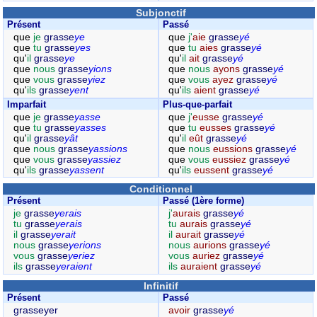
Subjonctif
Présent
Passé
que
je
grasse
ye
que
j'
aie
grasse
yé
que
tu
grasse
yes
que
tu
aies
grasse
yé
qu'
il
grasse
ye
qu'
il
ait
grasse
yé
que
nous
grasse
yions
que
nous
ayons
grasse
yé
que
vous
grasse
yiez
que
vous
ayez
grasse
yé
qu'
ils
grasse
yent
qu'
ils
aient
grasse
yé
Imparfait
Plus-que-parfait
que
je
grasse
yasse
que
j'
eusse
grasse
yé
que
tu
grasse
yasses
que
tu
eusses
grasse
yé
qu'
il
grasse
yât
qu'
il
eût
grasse
yé
que
nous
grasse
yassions
que
nous
eussions
grasse
yé
que
vous
grasse
yassiez
que
vous
eussiez
grasse
yé
qu'
ils
grasse
yassent
qu'
ils
eussent
grasse
yé
Conditionnel
Présent
Passé (1ère forme)
je
grasse
yerais
j'
aurais
grasse
yé
tu
grasse
yerais
tu
aurais
grasse
yé
il
grasse
yerait
il
aurait
grasse
yé
nous
grasse
yerions
nous
aurions
grasse
yé
vous
grasse
yeriez
vous
auriez
grasse
yé
ils
grasse
yeraient
ils
auraient
grasse
yé
Infinitif
Présent
Passé
grasseyer
avoir
grasse
yé