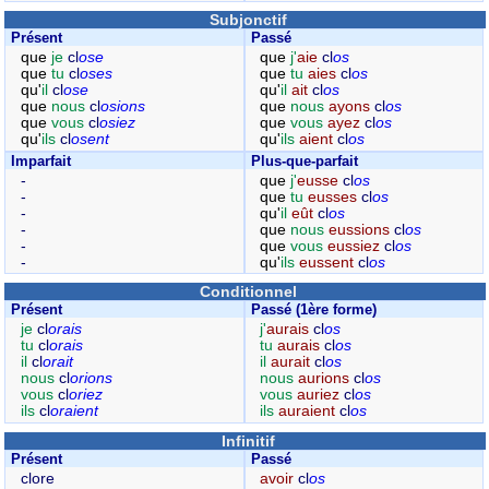
Subjonctif
Présent
Passé
que
je
cl
ose
que
j'
aie
cl
os
que
tu
cl
oses
que
tu
aies
cl
os
qu'
il
cl
ose
qu'
il
ait
cl
os
que
nous
cl
osions
que
nous
ayons
cl
os
que
vous
cl
osiez
que
vous
ayez
cl
os
qu'
ils
cl
osent
qu'
ils
aient
cl
os
Imparfait
Plus-que-parfait
-
que
j'
eusse
cl
os
-
que
tu
eusses
cl
os
-
qu'
il
eût
cl
os
-
que
nous
eussions
cl
os
-
que
vous
eussiez
cl
os
-
qu'
ils
eussent
cl
os
Conditionnel
Présent
Passé (1ère forme)
je
cl
orais
j'
aurais
cl
os
tu
cl
orais
tu
aurais
cl
os
il
cl
orait
il
aurait
cl
os
nous
cl
orions
nous
aurions
cl
os
vous
cl
oriez
vous
auriez
cl
os
ils
cl
oraient
ils
auraient
cl
os
Infinitif
Présent
Passé
clore
avoir
cl
os