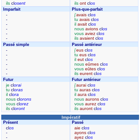
ils
cl
osent
ils
ont
cl
os
Imparfait
Plus-que-parfait
-
j'
avais
cl
os
-
tu
avais
cl
os
-
il
avait
cl
os
-
nous
avions
cl
os
-
vous
aviez
cl
os
-
ils
avaient
cl
os
Passé simple
Passé antérieur
-
j'
eus
cl
os
-
tu
eus
cl
os
-
il
eut
cl
os
-
nous
eûmes
cl
os
-
vous
eûtes
cl
os
-
ils
eurent
cl
os
Futur
Futur antérieur
je
cl
orai
j'
aurai
cl
os
tu
cl
oras
tu
auras
cl
os
il
cl
ora
il
aura
cl
os
nous
cl
orons
nous
aurons
cl
os
vous
cl
orez
vous
aurez
cl
os
ils
cl
oront
ils
auront
cl
os
Impératif
Présent
Passé
cl
os
aie
cl
os
-
ayons
cl
os
-
ayez
cl
os