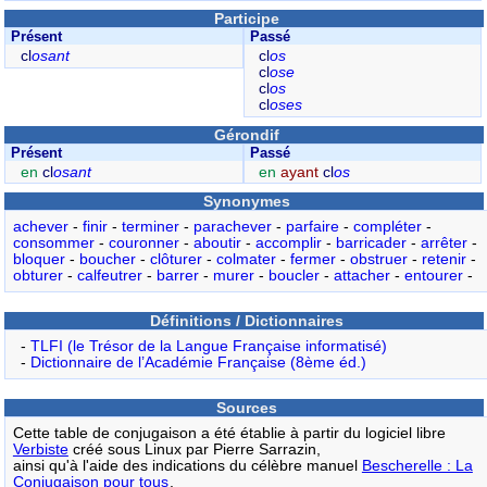
Participe
Présent
Passé
cl
osant
cl
os
cl
ose
cl
os
cl
oses
Gérondif
Présent
Passé
en
cl
osant
en
ayant
cl
os
Synonymes
achever
-
finir
-
terminer
-
parachever
-
parfaire
-
compléter
-
consommer
-
couronner
-
aboutir
-
accomplir
-
barricader
-
arrêter
-
bloquer
-
boucher
-
clôturer
-
colmater
-
fermer
-
obstruer
-
retenir
-
obturer
-
calfeutrer
-
barrer
-
murer
-
boucler
-
attacher
-
entourer
-
Définitions / Dictionnaires
-
TLFI (le Trésor de la Langue Française informatisé)
-
Dictionnaire de l’Académie Française (8ème éd.)
Sources
Cette table de conjugaison a été établie à partir du logiciel libre
Verbiste
créé sous Linux par Pierre Sarrazin,
ainsi qu'à l'aide des indications du célèbre manuel
Bescherelle : La
Conjugaison pour tous
.