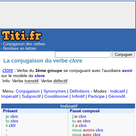
- Conjugaison des verbes
- Nombres en lettres
La conjugaison du verbe
clore
clore
:
Verbe du
3ème groupe
se conjuguant avec l'auxiliaire
avoir
sur le modèle de
clore
Info: Verbe
transitif
. Verbe
défectif
.
Menu:
Conjugaison
|
Synonymes
|
Définitions
- Modes :
Indicatif
|
Impératif
|
Subjonctif
|
Conditionnel
|
Infinitif
|
Participe
|
Gérondif
.
Indicatif
Présent
Passé composé
je
cl
os
j'
ai
cl
os
tu
cl
os
tu
as
cl
os
il
cl
ôt
il
a
cl
os
-
nous
avons
cl
os
-
vous
avez
cl
os