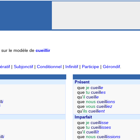
sur le modèle de
cueillir
ératif
|
Subjonctif
|
Conditionnel
|
Infinitif
|
Participe
|
Gérondif
.
Présent
que
je
cueill
e
que
tu
cueill
es
qu'
il
cueill
e
ll
i
que
nous
cueill
ions
i
que
vous
cueill
iez
qu'
ils
cueill
ent
Imparfait
que
je
cueill
isse
que
tu
cueill
isses
qu'
il
cueill
ît
ll
i
que
nous
cueill
issions