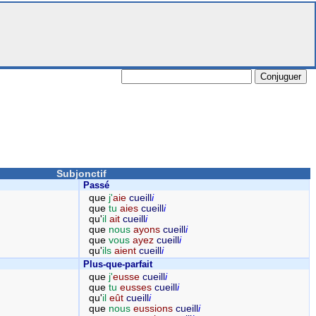
Subjonctif
Passé
que
j'
aie
cueill
i
que
tu
aies
cueill
i
qu'
il
ait
cueill
i
que
nous
ayons
cueill
i
que
vous
ayez
cueill
i
qu'
ils
aient
cueill
i
Plus-que-parfait
que
j'
eusse
cueill
i
que
tu
eusses
cueill
i
qu'
il
eût
cueill
i
que
nous
eussions
cueill
i