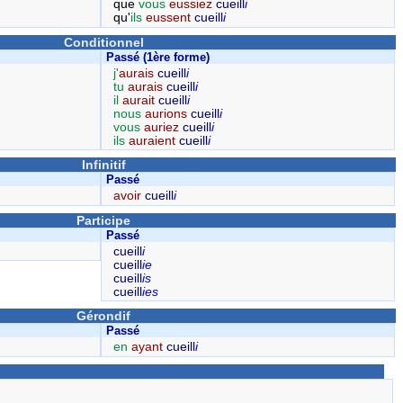
que
vous
eussiez
cueill
i
qu'
ils
eussent
cueill
i
Conditionnel
Passé (1ère forme)
j'
aurais
cueill
i
tu
aurais
cueill
i
il
aurait
cueill
i
nous
aurions
cueill
i
vous
auriez
cueill
i
ils
auraient
cueill
i
Infinitif
Passé
avoir
cueill
i
Participe
Passé
cueill
i
cueill
ie
cueill
is
cueill
ies
Gérondif
Passé
en
ayant
cueill
i