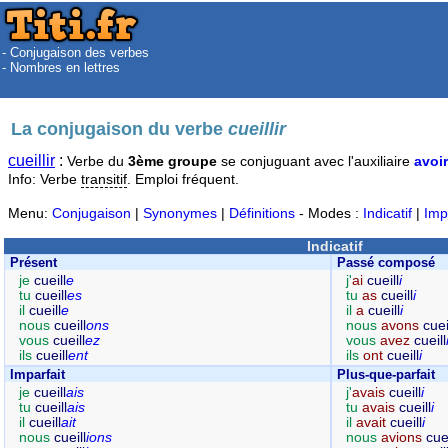
- Conjugaison des verbes
- Nombres en lettres
La conjugaison du verbe
cueillir
cueillir
:
Verbe du
3ème groupe
se conjuguant avec l'auxiliaire
avoir
Info: Verbe
transitif
. Emploi fréquent.
Menu:
Conjugaison
|
Synonymes
|
Définitions
- Modes :
Indicatif
|
Imp
Indicatif
Présent
Passé composé
je
cueill
e
j'
ai
cueill
i
tu
cueill
es
tu
as
cueill
i
il
cueill
e
il
a
cueill
i
nous
cueill
ons
nous
avons
cuei
vous
cueill
ez
vous
avez
cueill
ils
cueill
ent
ils
ont
cueill
i
Imparfait
Plus-que-parfait
je
cueill
ais
j'
avais
cueill
i
tu
cueill
ais
tu
avais
cueill
i
il
cueill
ait
il
avait
cueill
i
nous
cueill
ions
nous
avions
cuei