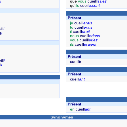
l
i
que
vous
cueill
issiez
qu'
ils
cueill
issent
Présent
je
cueill
erais
tu
cueill
erais
ill
i
il
cueill
erait
l
i
nous
cueill
erions
vous
cueill
eriez
ils
cueill
eraient
Présent
ill
i
cueillir
l
i
Présent
cueill
ant
Présent
en
cueill
ant
Synonymes