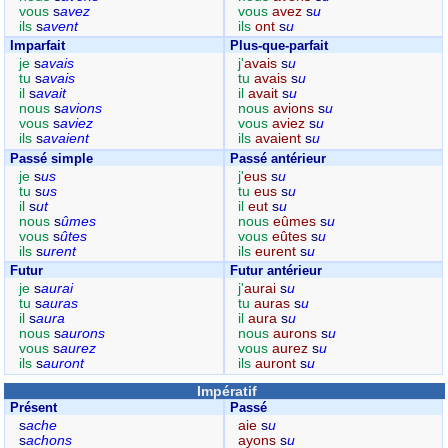
vous
s
avez
vous
avez
s
u
ils
s
avent
ils
ont
s
u
Imparfait
Plus-que-parfait
je
s
avais
j'
avais
s
u
tu
s
avais
tu
avais
s
u
il
s
avait
il
avait
s
u
nous
s
avions
nous
avions
s
u
vous
s
aviez
vous
aviez
s
u
ils
s
avaient
ils
avaient
s
u
Passé simple
Passé antérieur
je
s
us
j'
eus
s
u
tu
s
us
tu
eus
s
u
il
s
ut
il
eut
s
u
nous
s
ûmes
nous
eûmes
s
u
vous
s
ûtes
vous
eûtes
s
u
ils
s
urent
ils
eurent
s
u
Futur
Futur antérieur
je
s
aurai
j'
aurai
s
u
tu
s
auras
tu
auras
s
u
il
s
aura
il
aura
s
u
nous
s
aurons
nous
aurons
s
u
vous
s
aurez
vous
aurez
s
u
ils
s
auront
ils
auront
s
u
Impératif
Présent
Passé
s
ache
aie
s
u
s
achons
ayons
s
u