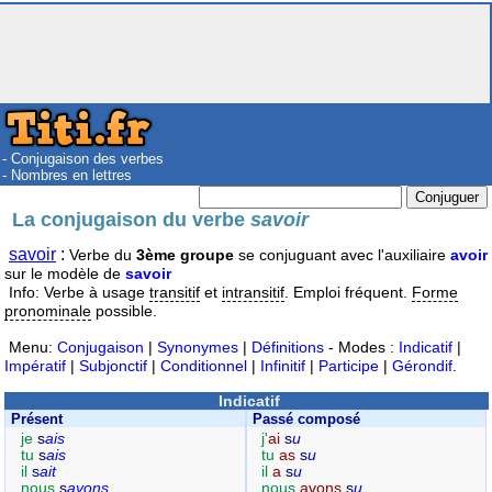
- Conjugaison des verbes
- Nombres en lettres
La conjugaison du verbe
savoir
savoir
:
Verbe du
3ème groupe
se conjuguant avec l'auxiliaire
avoir
sur le modèle de
savoir
Info: Verbe à usage
transitif
et
intransitif
. Emploi fréquent.
Forme
pronominale
possible.
Menu:
Conjugaison
|
Synonymes
|
Définitions
- Modes :
Indicatif
|
Impératif
|
Subjonctif
|
Conditionnel
|
Infinitif
|
Participe
|
Gérondif
.
Indicatif
Présent
Passé composé
je
s
ais
j'
ai
s
u
tu
s
ais
tu
as
s
u
il
s
ait
il
a
s
u
nous
s
avons
nous
avons
s
u