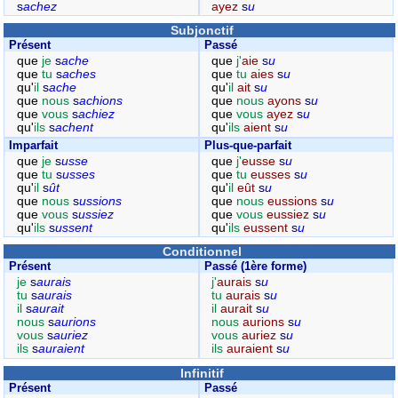
s
achez
ayez
s
u
Subjonctif
Présent
Passé
que
je
s
ache
que
j'
aie
s
u
que
tu
s
aches
que
tu
aies
s
u
qu'
il
s
ache
qu'
il
ait
s
u
que
nous
s
achions
que
nous
ayons
s
u
que
vous
s
achiez
que
vous
ayez
s
u
qu'
ils
s
achent
qu'
ils
aient
s
u
Imparfait
Plus-que-parfait
que
je
s
usse
que
j'
eusse
s
u
que
tu
s
usses
que
tu
eusses
s
u
qu'
il
s
ût
qu'
il
eût
s
u
que
nous
s
ussions
que
nous
eussions
s
u
que
vous
s
ussiez
que
vous
eussiez
s
u
qu'
ils
s
ussent
qu'
ils
eussent
s
u
Conditionnel
Présent
Passé (1ère forme)
je
s
aurais
j'
aurais
s
u
tu
s
aurais
tu
aurais
s
u
il
s
aurait
il
aurait
s
u
nous
s
aurions
nous
aurions
s
u
vous
s
auriez
vous
auriez
s
u
ils
s
auraient
ils
auraient
s
u
Infinitif
Présent
Passé