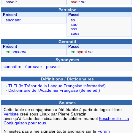
savoir
avoir
s
u
Participe
Présent
Passé
s
achant
s
u
s
ue
s
us
s
ues
Gérondif
Présent
Passé
en
s
achant
en
ayant
s
u
Synonymes
connaître
-
éprouver
-
pouvoir
-
Définitions / Dictionnaires
-
TLFI (le Trésor de la Langue Française informatisé)
-
Dictionnaire de l’Académie Française (8ème éd.)
Sources
Cette table de conjugaison a été établie à partir du logiciel libre
Verbiste
créé sous Linux par Pierre Sarrazin,
ainsi qu'à l'aide des indications du célèbre manuel
Bescherelle : La
Conjugaison pour tous
.
N'hésitez pas à me signaler toute anomalie sur le
Forum