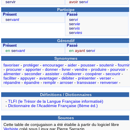
servir
avoir
ser
vi
Participe
Présent
Passé
ser
vant
ser
vi
ser
vie
ser
vis
ser
vies
Gérondif
Présent
Passé
en
ser
vant
en
ayant
ser
vi
Synonymes
favoriser
-
protéger
-
encourager
-
aider
-
pousser
-
soutenir
-
fournir
-
procurer
-
apporter
-
donner
-
livrer
-
vendre
-
produire
-
pourvoir
-
alimenter
-
seconder
-
assister
-
collaborer
-
coopérer
-
secourir
-
faciliter
-
appuyer
-
avantager
-
débiter
-
présenter
-
verser
-
répandre
-
épandre
-
remplir
-
arroser
-
transvaser
-
renverser
-
Définitions / Dictionnaires
-
TLFI (le Trésor de la Langue Française informatisé)
-
Dictionnaire de l’Académie Française (8ème éd.)
Sources
Cette table de conjugaison a été établie à partir du logiciel libre
Verbiste
créé sous Linux par Pierre Sarrazin,