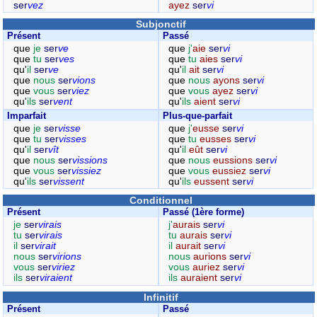
ser
vez
ayez
ser
vi
Subjonctif
Présent
Passé
que
je
ser
ve
que
j'
aie
ser
vi
que
tu
ser
ves
que
tu
aies
ser
vi
qu'
il
ser
ve
qu'
il
ait
ser
vi
que
nous
ser
vions
que
nous
ayons
ser
vi
que
vous
ser
viez
que
vous
ayez
ser
vi
qu'
ils
ser
vent
qu'
ils
aient
ser
vi
Imparfait
Plus-que-parfait
que
je
ser
visse
que
j'
eusse
ser
vi
que
tu
ser
visses
que
tu
eusses
ser
vi
qu'
il
ser
vît
qu'
il
eût
ser
vi
que
nous
ser
vissions
que
nous
eussions
ser
vi
que
vous
ser
vissiez
que
vous
eussiez
ser
vi
qu'
ils
ser
vissent
qu'
ils
eussent
ser
vi
Conditionnel
Présent
Passé (1ère forme)
je
ser
virais
j'
aurais
ser
vi
tu
ser
virais
tu
aurais
ser
vi
il
ser
virait
il
aurait
ser
vi
nous
ser
virions
nous
aurions
ser
vi
vous
ser
viriez
vous
auriez
ser
vi
ils
ser
viraient
ils
auraient
ser
vi
Infinitif
Présent
Passé