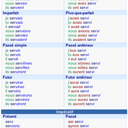
vous
ser
vez
vous
avez
ser
vi
ils
ser
vent
ils
ont
ser
vi
Imparfait
Plus-que-parfait
je
ser
vais
j'
avais
ser
vi
tu
ser
vais
tu
avais
ser
vi
il
ser
vait
il
avait
ser
vi
nous
ser
vions
nous
avions
ser
vi
vous
ser
viez
vous
aviez
ser
vi
ils
ser
vaient
ils
avaient
ser
vi
Passé simple
Passé antérieur
je
ser
vis
j'
eus
ser
vi
tu
ser
vis
tu
eus
ser
vi
il
ser
vit
il
eut
ser
vi
nous
ser
vîmes
nous
eûmes
ser
vi
vous
ser
vîtes
vous
eûtes
ser
vi
ils
ser
virent
ils
eurent
ser
vi
Futur
Futur antérieur
je
ser
virai
j'
aurai
ser
vi
tu
ser
viras
tu
auras
ser
vi
il
ser
vira
il
aura
ser
vi
nous
ser
virons
nous
aurons
ser
vi
vous
ser
virez
vous
aurez
ser
vi
ils
ser
viront
ils
auront
ser
vi
Impératif
Présent
Passé
ser
s
aie
ser
vi
ser
vons
ayons
ser
vi