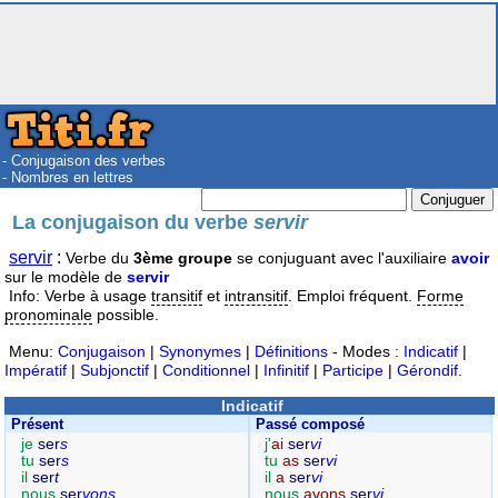
- Conjugaison des verbes
- Nombres en lettres
La conjugaison du verbe
servir
servir
:
Verbe du
3ème groupe
se conjuguant avec l'auxiliaire
avoir
sur le modèle de
servir
Info: Verbe à usage
transitif
et
intransitif
. Emploi fréquent.
Forme
pronominale
possible.
Menu:
Conjugaison
|
Synonymes
|
Définitions
- Modes :
Indicatif
|
Impératif
|
Subjonctif
|
Conditionnel
|
Infinitif
|
Participe
|
Gérondif
.
Indicatif
Présent
Passé composé
je
ser
s
j'
ai
ser
vi
tu
ser
s
tu
as
ser
vi
il
ser
t
il
a
ser
vi
nous
ser
vons
nous
avons
ser
vi