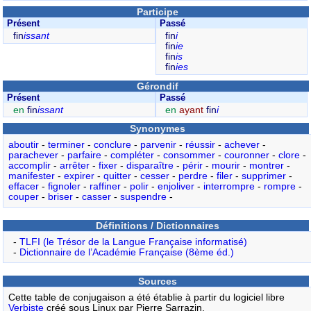
Participe
Présent
Passé
fin
issant
fin
i
fin
ie
fin
is
fin
ies
Gérondif
Présent
Passé
en
fin
issant
en
ayant
fin
i
Synonymes
aboutir
-
terminer
-
conclure
-
parvenir
-
réussir
-
achever
-
parachever
-
parfaire
-
compléter
-
consommer
-
couronner
-
clore
-
accomplir
-
arrêter
-
fixer
-
disparaître
-
périr
-
mourir
-
montrer
-
manifester
-
expirer
-
quitter
-
cesser
-
perdre
-
filer
-
supprimer
-
effacer
-
fignoler
-
raffiner
-
polir
-
enjoliver
-
interrompre
-
rompre
-
couper
-
briser
-
casser
-
suspendre
-
Définitions / Dictionnaires
-
TLFI (le Trésor de la Langue Française informatisé)
-
Dictionnaire de l’Académie Française (8ème éd.)
Sources
Cette table de conjugaison a été établie à partir du logiciel libre
Verbiste
créé sous Linux par Pierre Sarrazin,