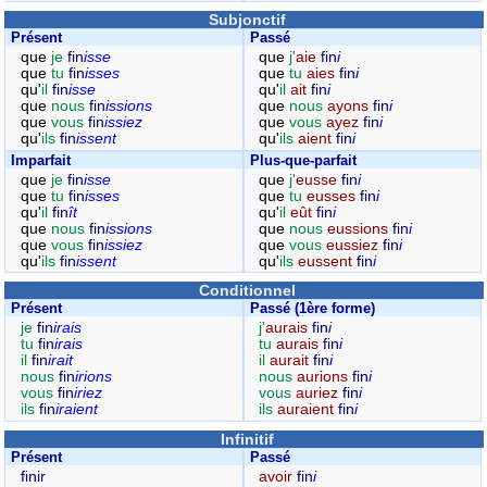
Subjonctif
Présent
Passé
que
je
fin
isse
que
j'
aie
fin
i
que
tu
fin
isses
que
tu
aies
fin
i
qu'
il
fin
isse
qu'
il
ait
fin
i
que
nous
fin
issions
que
nous
ayons
fin
i
que
vous
fin
issiez
que
vous
ayez
fin
i
qu'
ils
fin
issent
qu'
ils
aient
fin
i
Imparfait
Plus-que-parfait
que
je
fin
isse
que
j'
eusse
fin
i
que
tu
fin
isses
que
tu
eusses
fin
i
qu'
il
fin
ît
qu'
il
eût
fin
i
que
nous
fin
issions
que
nous
eussions
fin
i
que
vous
fin
issiez
que
vous
eussiez
fin
i
qu'
ils
fin
issent
qu'
ils
eussent
fin
i
Conditionnel
Présent
Passé (1ère forme)
je
fin
irais
j'
aurais
fin
i
tu
fin
irais
tu
aurais
fin
i
il
fin
irait
il
aurait
fin
i
nous
fin
irions
nous
aurions
fin
i
vous
fin
iriez
vous
auriez
fin
i
ils
fin
iraient
ils
auraient
fin
i
Infinitif
Présent
Passé
finir
avoir
fin
i