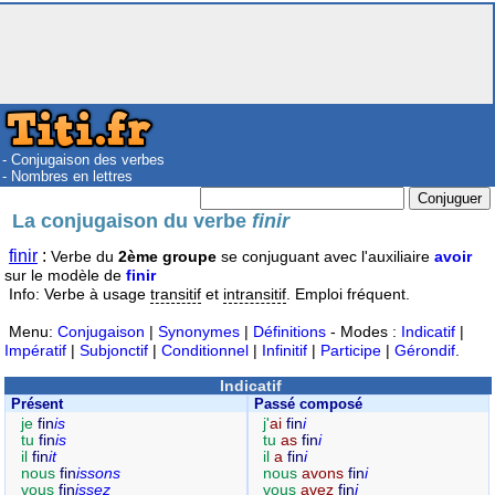
- Conjugaison des verbes
- Nombres en lettres
La conjugaison du verbe
finir
finir
:
Verbe du
2ème groupe
se conjuguant avec l'auxiliaire
avoir
sur le modèle de
finir
Info: Verbe à usage
transitif
et
intransitif
. Emploi fréquent.
Menu:
Conjugaison
|
Synonymes
|
Définitions
- Modes :
Indicatif
|
Impératif
|
Subjonctif
|
Conditionnel
|
Infinitif
|
Participe
|
Gérondif
.
Indicatif
Présent
Passé composé
je
fin
is
j'
ai
fin
i
tu
fin
is
tu
as
fin
i
il
fin
it
il
a
fin
i
nous
fin
issons
nous
avons
fin
i
vous
fin
issez
vous
avez
fin
i