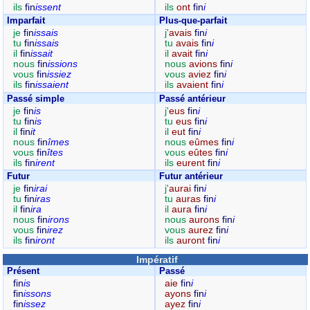
ils
fin
issent
ils
ont
fin
i
Imparfait
Plus-que-parfait
je
fin
issais
j'
avais
fin
i
tu
fin
issais
tu
avais
fin
i
il
fin
issait
il
avait
fin
i
nous
fin
issions
nous
avions
fin
i
vous
fin
issiez
vous
aviez
fin
i
ils
fin
issaient
ils
avaient
fin
i
Passé simple
Passé antérieur
je
fin
is
j'
eus
fin
i
tu
fin
is
tu
eus
fin
i
il
fin
it
il
eut
fin
i
nous
fin
îmes
nous
eûmes
fin
i
vous
fin
îtes
vous
eûtes
fin
i
ils
fin
irent
ils
eurent
fin
i
Futur
Futur antérieur
je
fin
irai
j'
aurai
fin
i
tu
fin
iras
tu
auras
fin
i
il
fin
ira
il
aura
fin
i
nous
fin
irons
nous
aurons
fin
i
vous
fin
irez
vous
aurez
fin
i
ils
fin
iront
ils
auront
fin
i
Impératif
Présent
Passé
fin
is
aie
fin
i
fin
issons
ayons
fin
i
fin
issez
ayez
fin
i