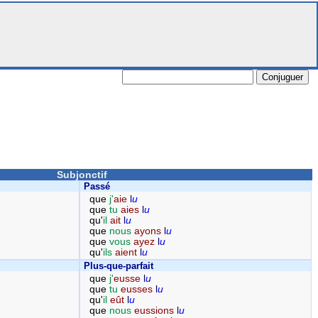
Subjonctif
Passé
que
j'
aie
l
u
que
tu
aies
l
u
qu'
il
ait
l
u
que
nous
ayons
l
u
que
vous
ayez
l
u
qu'
ils
aient
l
u
Plus-que-parfait
que
j'
eusse
l
u
que
tu
eusses
l
u
qu'
il
eût
l
u
que
nous
eussions
l
u