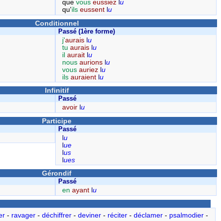
que
vous
eussiez
l
u
qu'
ils
eussent
l
u
Conditionnel
Passé (1ère forme)
j'
aurais
l
u
tu
aurais
l
u
il
aurait
l
u
nous
aurions
l
u
vous
auriez
l
u
ils
auraient
l
u
Infinitif
Passé
avoir
l
u
Participe
Passé
l
u
l
ue
l
us
l
ues
Gérondif
Passé
en
ayant
l
u
er
-
ravager
-
déchiffrer
-
deviner
-
réciter
-
déclamer
-
psalmodier
-