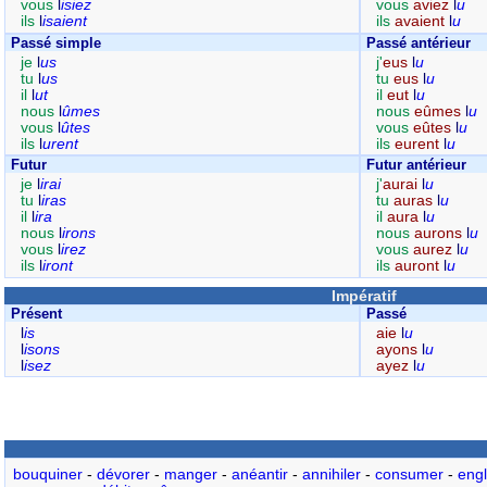
vous
l
isiez
vous
aviez
l
u
ils
l
isaient
ils
avaient
l
u
Passé simple
Passé antérieur
je
l
us
j'
eus
l
u
tu
l
us
tu
eus
l
u
il
l
ut
il
eut
l
u
nous
l
ûmes
nous
eûmes
l
u
vous
l
ûtes
vous
eûtes
l
u
ils
l
urent
ils
eurent
l
u
Futur
Futur antérieur
je
l
irai
j'
aurai
l
u
tu
l
iras
tu
auras
l
u
il
l
ira
il
aura
l
u
nous
l
irons
nous
aurons
l
u
vous
l
irez
vous
aurez
l
u
ils
l
iront
ils
auront
l
u
Impératif
Présent
Passé
l
is
aie
l
u
l
isons
ayons
l
u
l
isez
ayez
l
u
bouquiner
-
dévorer
-
manger
-
anéantir
-
annihiler
-
consumer
-
engl