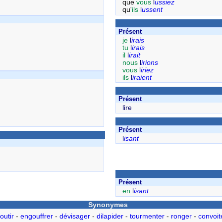
que
vous
l
ussiez
qu'
ils
l
ussent
Présent
je
l
irais
tu
l
irais
il
l
irait
nous
l
irions
vous
l
iriez
ils
l
iraient
Présent
lire
Présent
l
isant
Présent
en
l
isant
Synonymes
outir
-
engouffrer
-
dévisager
-
dilapider
-
tourmenter
-
ronger
-
convoit