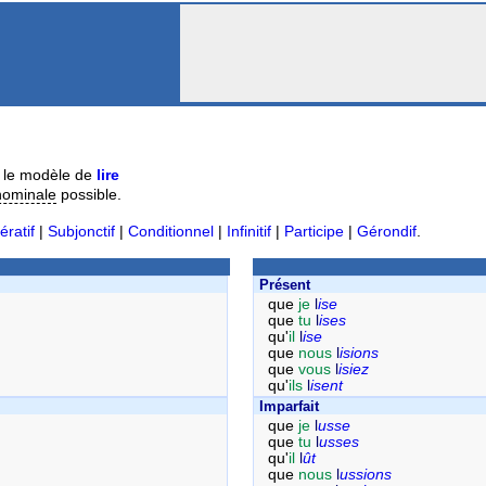
 le modèle de
lire
nominale
possible.
ératif
|
Subjonctif
|
Conditionnel
|
Infinitif
|
Participe
|
Gérondif
.
Présent
que
je
l
ise
que
tu
l
ises
qu'
il
l
ise
que
nous
l
isions
que
vous
l
isiez
qu'
ils
l
isent
Imparfait
que
je
l
usse
que
tu
l
usses
qu'
il
l
ût
que
nous
l
ussions