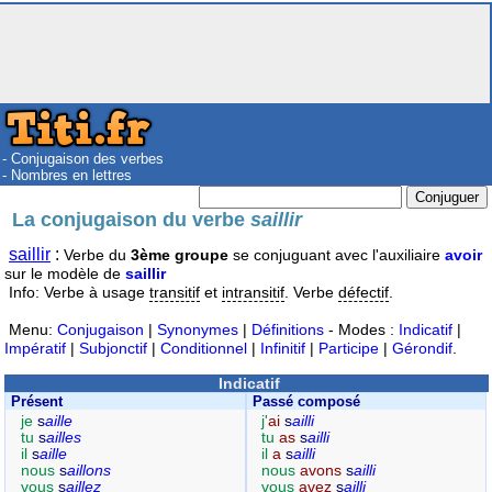
- Conjugaison des verbes
- Nombres en lettres
La conjugaison du verbe
saillir
saillir
:
Verbe du
3ème groupe
se conjuguant avec l'auxiliaire
avoir
sur le modèle de
saillir
Info: Verbe à usage
transitif
et
intransitif
. Verbe
défectif
.
Menu:
Conjugaison
|
Synonymes
|
Définitions
- Modes :
Indicatif
|
Impératif
|
Subjonctif
|
Conditionnel
|
Infinitif
|
Participe
|
Gérondif
.
Indicatif
Présent
Passé composé
je
s
aille
j'
ai
s
ailli
tu
s
ailles
tu
as
s
ailli
il
s
aille
il
a
s
ailli
nous
s
aillons
nous
avons
s
ailli
vous
s
aillez
vous
avez
s
ailli