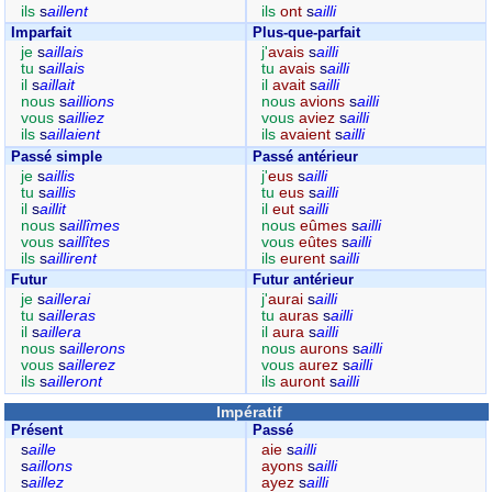
ils
s
aillent
ils
ont
s
ailli
Imparfait
Plus-que-parfait
je
s
aillais
j'
avais
s
ailli
tu
s
aillais
tu
avais
s
ailli
il
s
aillait
il
avait
s
ailli
nous
s
aillions
nous
avions
s
ailli
vous
s
ailliez
vous
aviez
s
ailli
ils
s
aillaient
ils
avaient
s
ailli
Passé simple
Passé antérieur
je
s
aillis
j'
eus
s
ailli
tu
s
aillis
tu
eus
s
ailli
il
s
aillit
il
eut
s
ailli
nous
s
aillîmes
nous
eûmes
s
ailli
vous
s
aillîtes
vous
eûtes
s
ailli
ils
s
aillirent
ils
eurent
s
ailli
Futur
Futur antérieur
je
s
aillerai
j'
aurai
s
ailli
tu
s
ailleras
tu
auras
s
ailli
il
s
aillera
il
aura
s
ailli
nous
s
aillerons
nous
aurons
s
ailli
vous
s
aillerez
vous
aurez
s
ailli
ils
s
ailleront
ils
auront
s
ailli
Impératif
Présent
Passé
s
aille
aie
s
ailli
s
aillons
ayons
s
ailli
s
aillez
ayez
s
ailli