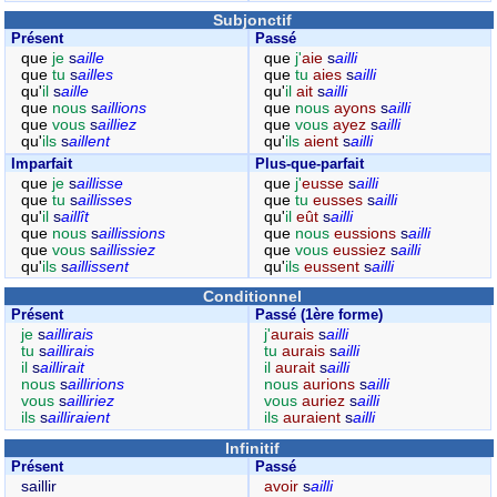
Subjonctif
Présent
Passé
que
je
s
aille
que
j'
aie
s
ailli
que
tu
s
ailles
que
tu
aies
s
ailli
qu'
il
s
aille
qu'
il
ait
s
ailli
que
nous
s
aillions
que
nous
ayons
s
ailli
que
vous
s
ailliez
que
vous
ayez
s
ailli
qu'
ils
s
aillent
qu'
ils
aient
s
ailli
Imparfait
Plus-que-parfait
que
je
s
aillisse
que
j'
eusse
s
ailli
que
tu
s
aillisses
que
tu
eusses
s
ailli
qu'
il
s
aillît
qu'
il
eût
s
ailli
que
nous
s
aillissions
que
nous
eussions
s
ailli
que
vous
s
aillissiez
que
vous
eussiez
s
ailli
qu'
ils
s
aillissent
qu'
ils
eussent
s
ailli
Conditionnel
Présent
Passé (1ère forme)
je
s
aillirais
j'
aurais
s
ailli
tu
s
aillirais
tu
aurais
s
ailli
il
s
aillirait
il
aurait
s
ailli
nous
s
aillirions
nous
aurions
s
ailli
vous
s
ailliriez
vous
auriez
s
ailli
ils
s
ailliraient
ils
auraient
s
ailli
Infinitif
Présent
Passé
saillir
avoir
s
ailli