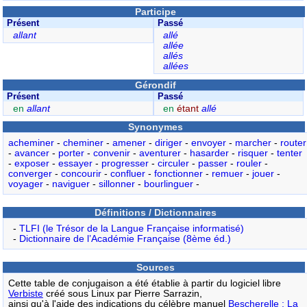
Participe
Présent
Passé
allant
allé
allée
allés
allées
Gérondif
Présent
Passé
en
allant
en
étant
allé
Synonymes
acheminer
-
cheminer
-
amener
-
diriger
-
envoyer
-
marcher
-
router
-
avancer
-
porter
-
convenir
-
aventurer
-
hasarder
-
risquer
-
tenter
-
exposer
-
essayer
-
progresser
-
circuler
-
passer
-
rouler
-
converger
-
concourir
-
confluer
-
fonctionner
-
remuer
-
jouer
-
voyager
-
naviguer
-
sillonner
-
bourlinguer
-
Définitions / Dictionnaires
-
TLFI (le Trésor de la Langue Française informatisé)
-
Dictionnaire de l’Académie Française (8ème éd.)
Sources
Cette table de conjugaison a été établie à partir du logiciel libre
Verbiste
créé sous Linux par Pierre Sarrazin,
ainsi qu'à l'aide des indications du célèbre manuel
Bescherelle : La