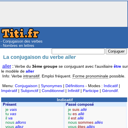
- Conjugaison des verbes
- Nombres en lettres
La conjugaison du verbe
aller
aller
:
Verbe du
3ème groupe
se conjuguant avec l'auxiliaire
être
sur
le modèle de
aller
Info: Verbe
intransitif
. Emploi fréquent.
Forme pronominale
possible.
Menu:
Conjugaison
|
Synonymes
|
Définitions
- Modes :
Indicatif
|
Impératif
|
Subjonctif
|
Conditionnel
|
Infinitif
|
Participe
|
Gérondif
.
Indicatif
Présent
Passé composé
je
vais
je
suis
allé
tu
vas
tu
es
allé
il
va
il
est
allé
nous
allons
nous
sommes
allés
vous
allez
vous
êtes
allés