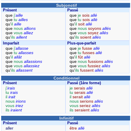
Subjonctif
Présent
Passé
que
j'
aille
que
je
sois
allé
que
tu
ailles
que
tu
sois
allé
qu'
il
aille
qu'
il
soit
allé
que
nous
allions
que
nous
soyons
allés
que
vous
alliez
que
vous
soyez
allés
qu'
ils
aillent
qu'
ils
soient
allés
Imparfait
Plus-que-parfait
que
j'
allasse
que
je
fusse
allé
que
tu
allasses
que
tu
fusses
allé
qu'
il
allât
qu'
il
fût
allé
que
nous
allassions
que
nous
fussions
allés
que
vous
allassiez
que
vous
fussiez
allés
qu'
ils
allassent
qu'
ils
fussent
allés
Conditionnel
Présent
Passé (1ère forme)
j'
irais
je
serais
allé
tu
irais
tu
serais
allé
il
irait
il
serait
allé
nous
irions
nous
serions
allés
vous
iriez
vous
seriez
allés
ils
iraient
ils
seraient
allés
Infinitif
Présent
Passé
aller
être
allé