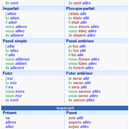
ils
vont
ils
sont
allés
Imparfait
Plus-que-parfait
j'
allais
j'
étais
allé
tu
allais
tu
étais
allé
il
allait
il
était
allé
nous
allions
nous
étions
allés
vous
alliez
vous
étiez
allés
ils
allaient
ils
étaient
allés
Passé simple
Passé antérieur
j'
allai
je
fus
allé
tu
allas
tu
fus
allé
il
alla
il
fut
allé
nous
allâmes
nous
fûmes
allés
vous
allâtes
vous
fûtes
allés
ils
allèrent
ils
furent
allés
Futur
Futur antérieur
j'
irai
je
serai
allé
tu
iras
tu
seras
allé
il
ira
il
sera
allé
nous
irons
nous
serons
allés
vous
irez
vous
serez
allés
ils
iront
ils
seront
allés
Impératif
Présent
Passé
va
sois
allé
allons
soyons
allés
allez
soyez
allés