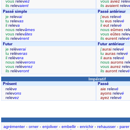
vous
relev
iez
vous
aviez
relev
ils
relev
aient
ils
avaient
relev
Passé simple
Passé antérieur
je
relev
ai
j'
eus
relev
é
tu
relev
as
tu
eus
relev
é
il
relev
a
il
eut
relev
é
nous
relev
âmes
nous
eûmes
rel
vous
relev
âtes
vous
eûtes
rele
ils
relev
èrent
ils
eurent
relev
é
Futur
Futur antérieur
je
relèv
erai
j'
aurai
relev
é
tu
relèv
eras
tu
auras
relev
é
il
relèv
era
il
aura
relev
é
nous
relèv
erons
nous
aurons
rel
vous
relèv
erez
vous
aurez
rele
ils
relèv
eront
ils
auront
relev
é
Impératif
Présent
Passé
relèv
e
aie
relev
é
relev
ons
ayons
relev
é
relev
ez
ayez
relev
é
agrémenter
-
orner
-
enjoliver
-
embellir
-
enrichir
-
rehausser
-
parer