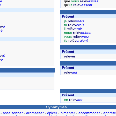
é
que
vous
relev
assiez
é
qu'
ils
relev
assent
Présent
je
relèv
erais
tu
relèv
erais
ev
é
il
relèv
erait
v
é
nous
relèv
erions
vous
relèv
eriez
ils
relèv
eraient
Présent
ev
é
relever
v
é
Présent
relev
ant
Présent
en
relev
ant
Synonymes
-
assaisonner
-
aromatiser
-
épicer
-
pimenter
-
accommoder
-
apprête