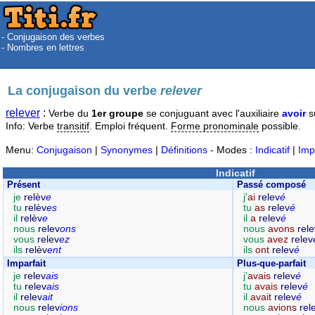
- Conjugaison des verbes
- Nombres en lettres
La conjugaison du verbe
relever
relever
:
Verbe du
1er groupe
se conjuguant avec l'auxiliaire
avoir
s
Info: Verbe
transitif
. Emploi fréquent.
Forme pronominale
possible.
Menu:
Conjugaison
|
Synonymes
|
Définitions
- Modes :
Indicatif
|
Imp
Indicatif
Présent
Passé composé
je
relèv
e
j'
ai
relev
é
tu
relèv
es
tu
as
relev
é
il
relèv
e
il
a
relev
é
nous
relev
ons
nous
avons
rele
vous
relev
ez
vous
avez
relev
ils
relèv
ent
ils
ont
relev
é
Imparfait
Plus-que-parfait
je
relev
ais
j'
avais
relev
é
tu
relev
ais
tu
avais
relev
é
il
relev
ait
il
avait
relev
é
nous
relev
ions
nous
avions
rel