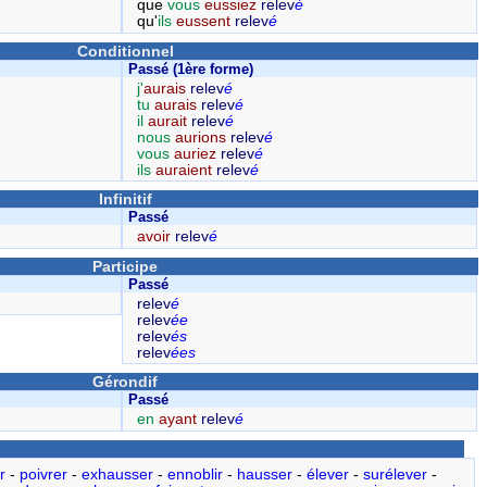
que
vous
eussiez
relev
é
qu'
ils
eussent
relev
é
Conditionnel
Passé (1ère forme)
j'
aurais
relev
é
tu
aurais
relev
é
il
aurait
relev
é
nous
aurions
relev
é
vous
auriez
relev
é
ils
auraient
relev
é
Infinitif
Passé
avoir
relev
é
Participe
Passé
relev
é
relev
ée
relev
és
relev
ées
Gérondif
Passé
en
ayant
relev
é
r
-
poivrer
-
exhausser
-
ennoblir
-
hausser
-
élever
-
surélever
-