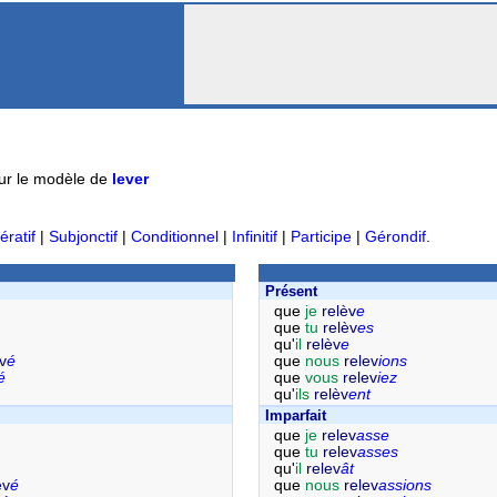
ur le modèle de
lever
ératif
|
Subjonctif
|
Conditionnel
|
Infinitif
|
Participe
|
Gérondif
.
Présent
que
je
relèv
e
que
tu
relèv
es
qu'
il
relèv
e
v
é
que
nous
relev
ions
é
que
vous
relev
iez
qu'
ils
relèv
ent
Imparfait
que
je
relev
asse
que
tu
relev
asses
qu'
il
relev
ât
ev
é
que
nous
relev
assions