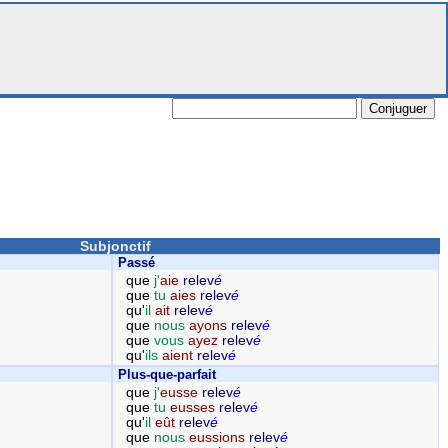
Subjonctif
Passé
que
j'
aie
relev
é
que
tu
aies
relev
é
qu'
il
ait
relev
é
que
nous
ayons
relev
é
que
vous
ayez
relev
é
qu'
ils
aient
relev
é
Plus-que-parfait
que
j'
eusse
relev
é
que
tu
eusses
relev
é
qu'
il
eût
relev
é
que
nous
eussions
relev
é