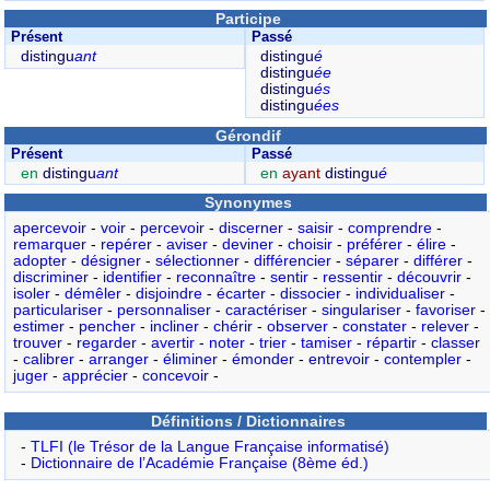
Participe
Présent
Passé
distingu
ant
distingu
é
distingu
ée
distingu
és
distingu
ées
Gérondif
Présent
Passé
en
distingu
ant
en
ayant
distingu
é
Synonymes
apercevoir
-
voir
-
percevoir
-
discerner
-
saisir
-
comprendre
-
remarquer
-
repérer
-
aviser
-
deviner
-
choisir
-
préférer
-
élire
-
adopter
-
désigner
-
sélectionner
-
différencier
-
séparer
-
différer
-
discriminer
-
identifier
-
reconnaître
-
sentir
-
ressentir
-
découvrir
-
isoler
-
démêler
-
disjoindre
-
écarter
-
dissocier
-
individualiser
-
particulariser
-
personnaliser
-
caractériser
-
singulariser
-
favoriser
-
estimer
-
pencher
-
incliner
-
chérir
-
observer
-
constater
-
relever
-
trouver
-
regarder
-
avertir
-
noter
-
trier
-
tamiser
-
répartir
-
classer
-
calibrer
-
arranger
-
éliminer
-
émonder
-
entrevoir
-
contempler
-
juger
-
apprécier
-
concevoir
-
Définitions / Dictionnaires
-
TLFI (le Trésor de la Langue Française informatisé)
-
Dictionnaire de l’Académie Française (8ème éd.)