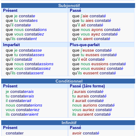
Subjonctif
Présent
Passé
que
je
constat
e
que
j'
aie
constat
é
que
tu
constat
es
que
tu
aies
constat
é
qu'
il
constat
e
qu'
il
ait
constat
é
que
nous
constat
ions
que
nous
ayons
constat
é
que
vous
constat
iez
que
vous
ayez
constat
é
qu'
ils
constat
ent
qu'
ils
aient
constat
é
Imparfait
Plus-que-parfait
que
je
constat
asse
que
j'
eusse
constat
é
que
tu
constat
asses
que
tu
eusses
constat
é
qu'
il
constat
ât
qu'
il
eût
constat
é
que
nous
constat
assions
que
nous
eussions
constat
é
que
vous
constat
assiez
que
vous
eussiez
constat
é
qu'
ils
constat
assent
qu'
ils
eussent
constat
é
Conditionnel
Présent
Passé (1ère forme)
je
constat
erais
j'
aurais
constat
é
tu
constat
erais
tu
aurais
constat
é
il
constat
erait
il
aurait
constat
é
nous
constat
erions
nous
aurions
constat
é
vous
constat
eriez
vous
auriez
constat
é
ils
constat
eraient
ils
auraient
constat
é
Infinitif
Présent
Passé
constater
avoir
constat
é