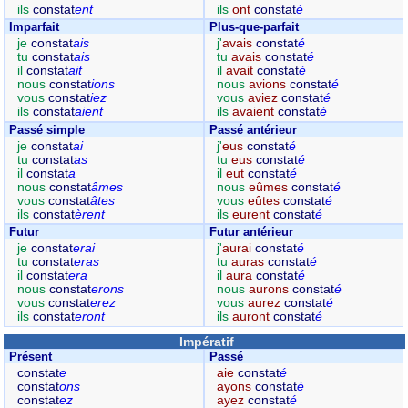
ils
constat
ent
ils
ont
constat
é
Imparfait
Plus-que-parfait
je
constat
ais
j'
avais
constat
é
tu
constat
ais
tu
avais
constat
é
il
constat
ait
il
avait
constat
é
nous
constat
ions
nous
avions
constat
é
vous
constat
iez
vous
aviez
constat
é
ils
constat
aient
ils
avaient
constat
é
Passé simple
Passé antérieur
je
constat
ai
j'
eus
constat
é
tu
constat
as
tu
eus
constat
é
il
constat
a
il
eut
constat
é
nous
constat
âmes
nous
eûmes
constat
é
vous
constat
âtes
vous
eûtes
constat
é
ils
constat
èrent
ils
eurent
constat
é
Futur
Futur antérieur
je
constat
erai
j'
aurai
constat
é
tu
constat
eras
tu
auras
constat
é
il
constat
era
il
aura
constat
é
nous
constat
erons
nous
aurons
constat
é
vous
constat
erez
vous
aurez
constat
é
ils
constat
eront
ils
auront
constat
é
Impératif
Présent
Passé
constat
e
aie
constat
é
constat
ons
ayons
constat
é
constat
ez
ayez
constat
é