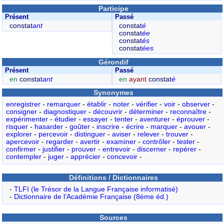
Participe
Présent
Passé
constat
ant
constat
é
constat
ée
constat
és
constat
ées
Gérondif
Présent
Passé
en
constat
ant
en
ayant
constat
é
Synonymes
enregistrer
-
remarquer
-
établir
-
noter
-
vérifier
-
voir
-
observer
-
consigner
-
diagnostiquer
-
découvrir
-
déterminer
-
reconnaître
-
expérimenter
-
étudier
-
essayer
-
tenter
-
aventurer
-
éprouver
-
risquer
-
hasarder
-
goûter
-
inscrire
-
écrire
-
marquer
-
avouer
-
explorer
-
percevoir
-
distinguer
-
aviser
-
relever
-
trouver
-
apercevoir
-
regarder
-
avertir
-
examiner
-
contrôler
-
tester
-
confirmer
-
justifier
-
prouver
-
entrevoir
-
discerner
-
repérer
-
contempler
-
juger
-
apprécier
-
concevoir
-
Définitions / Dictionnaires
-
TLFI (le Trésor de la Langue Française informatisé)
-
Dictionnaire de l’Académie Française (8ème éd.)
Sources