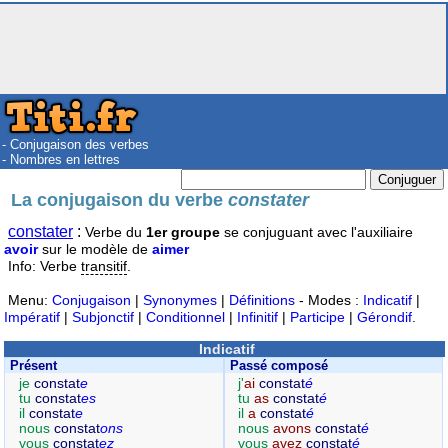
- Conjugaison des verbes
- Nombres en lettres
La conjugaison du verbe
constater
constater
:
Verbe du
1er groupe
se conjuguant avec l'auxiliaire
avoir
sur le modèle de
aimer
Info: Verbe
transitif
.
Menu:
Conjugaison
|
Synonymes
|
Définitions
- Modes :
Indicatif
|
Impératif
|
Subjonctif
|
Conditionnel
|
Infinitif
|
Participe
|
Gérondif
.
Indicatif
Présent
Passé composé
je
constat
e
j'
ai
constat
é
tu
constat
es
tu
as
constat
é
il
constat
e
il
a
constat
é
nous
constat
ons
nous
avons
constat
é
vous
constat
ez
vous
avez
constat
é