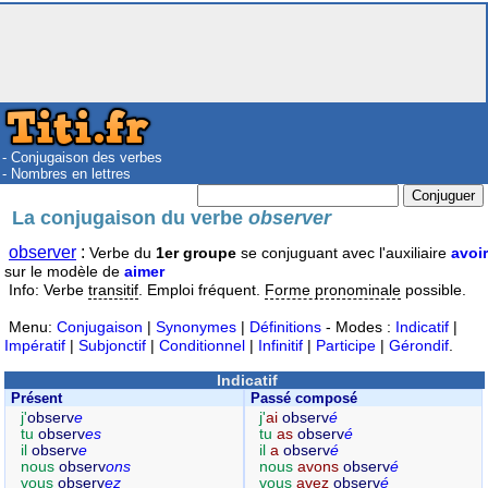
- Conjugaison des verbes
- Nombres en lettres
La conjugaison du verbe
observer
observer
:
Verbe du
1er groupe
se conjuguant avec l'auxiliaire
avoir
sur le modèle de
aimer
Info: Verbe
transitif
. Emploi fréquent.
Forme pronominale
possible.
Menu:
Conjugaison
|
Synonymes
|
Définitions
- Modes :
Indicatif
|
Impératif
|
Subjonctif
|
Conditionnel
|
Infinitif
|
Participe
|
Gérondif
.
Indicatif
Présent
Passé composé
j'
observ
e
j'
ai
observ
é
tu
observ
es
tu
as
observ
é
il
observ
e
il
a
observ
é
nous
observ
ons
nous
avons
observ
é
vous
observ
ez
vous
avez
observ
é