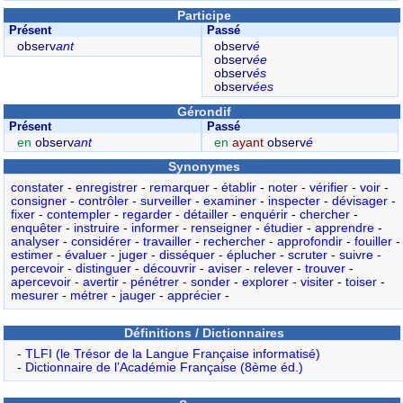
Participe
Présent
Passé
observ
ant
observ
é
observ
ée
observ
és
observ
ées
Gérondif
Présent
Passé
en
observ
ant
en
ayant
observ
é
Synonymes
constater
-
enregistrer
-
remarquer
-
établir
-
noter
-
vérifier
-
voir
-
consigner
-
contrôler
-
surveiller
-
examiner
-
inspecter
-
dévisager
-
fixer
-
contempler
-
regarder
-
détailler
-
enquérir
-
chercher
-
enquêter
-
instruire
-
informer
-
renseigner
-
étudier
-
apprendre
-
analyser
-
considérer
-
travailler
-
rechercher
-
approfondir
-
fouiller
-
estimer
-
évaluer
-
juger
-
disséquer
-
éplucher
-
scruter
-
suivre
-
percevoir
-
distinguer
-
découvrir
-
aviser
-
relever
-
trouver
-
apercevoir
-
avertir
-
pénétrer
-
sonder
-
explorer
-
visiter
-
toiser
-
mesurer
-
métrer
-
jauger
-
apprécier
-
Définitions / Dictionnaires
-
TLFI (le Trésor de la Langue Française informatisé)
-
Dictionnaire de l’Académie Française (8ème éd.)