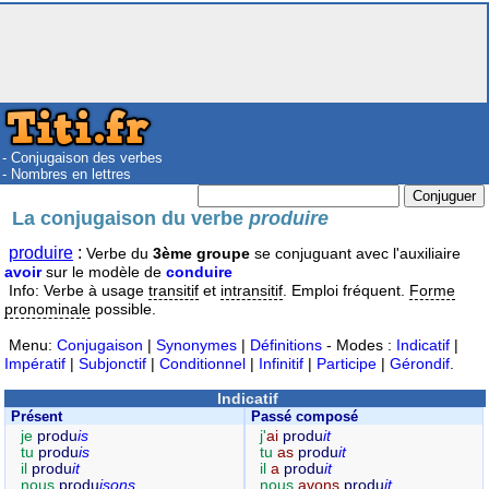
- Conjugaison des verbes
- Nombres en lettres
La conjugaison du verbe
produire
produire
:
Verbe du
3ème groupe
se conjuguant avec l'auxiliaire
avoir
sur le modèle de
conduire
Info: Verbe à usage
transitif
et
intransitif
. Emploi fréquent.
Forme
pronominale
possible.
Menu:
Conjugaison
|
Synonymes
|
Définitions
- Modes :
Indicatif
|
Impératif
|
Subjonctif
|
Conditionnel
|
Infinitif
|
Participe
|
Gérondif
.
Indicatif
Présent
Passé composé
je
produ
is
j'
ai
produ
it
tu
produ
is
tu
as
produ
it
il
produ
it
il
a
produ
it
nous
produ
isons
nous
avons
produ
it