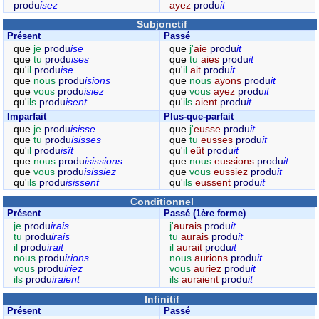
produ
isez
ayez
produ
it
Subjonctif
Présent
Passé
que
je
produ
ise
que
j'
aie
produ
it
que
tu
produ
ises
que
tu
aies
produ
it
qu'
il
produ
ise
qu'
il
ait
produ
it
que
nous
produ
isions
que
nous
ayons
produ
it
que
vous
produ
isiez
que
vous
ayez
produ
it
qu'
ils
produ
isent
qu'
ils
aient
produ
it
Imparfait
Plus-que-parfait
que
je
produ
isisse
que
j'
eusse
produ
it
que
tu
produ
isisses
que
tu
eusses
produ
it
qu'
il
produ
isît
qu'
il
eût
produ
it
que
nous
produ
isissions
que
nous
eussions
produ
it
que
vous
produ
isissiez
que
vous
eussiez
produ
it
qu'
ils
produ
isissent
qu'
ils
eussent
produ
it
Conditionnel
Présent
Passé (1ère forme)
je
produ
irais
j'
aurais
produ
it
tu
produ
irais
tu
aurais
produ
it
il
produ
irait
il
aurait
produ
it
nous
produ
irions
nous
aurions
produ
it
vous
produ
iriez
vous
auriez
produ
it
ils
produ
iraient
ils
auraient
produ
it
Infinitif
Présent
Passé