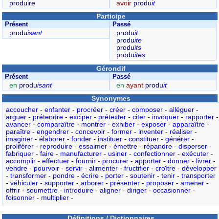
produire
avoir
produ
it
Participe
Présent
Passé
produ
isant
produ
it
produ
ite
produ
its
produ
ites
Gérondif
Présent
Passé
en
produ
isant
en
ayant
produ
it
Synonymes
accoucher
-
enfanter
-
procréer
-
créer
-
composer
-
alléguer
-
arguer
-
prétendre
-
exciper
-
prétexter
-
citer
-
invoquer
-
rapporter
-
avancer
-
comparaître
-
montrer
-
exhiber
-
exposer
-
apparaître
-
paraître
-
engendrer
-
concevoir
-
former
-
inventer
-
réaliser
-
imaginer
-
élaborer
-
fonder
-
instituer
-
constituer
-
générer
-
proliférer
-
reproduire
-
essaimer
-
émettre
-
répandre
-
disperser
-
fabriquer
-
faire
-
manufacturer
-
usiner
-
confectionner
-
exécuter
-
accomplir
-
effectuer
-
fournir
-
procurer
-
apporter
-
donner
-
livrer
-
vendre
-
pourvoir
-
servir
-
alimenter
-
fructifier
-
croître
-
développer
-
transformer
-
pondre
-
écrire
-
porter
-
soutenir
-
tenir
-
transporter
-
véhiculer
-
supporter
-
arborer
-
présenter
-
proposer
-
amener
-
offrir
-
soumettre
-
introduire
-
aligner
-
diriger
-
occasionner
-
foisonner
-
multiplier
-
Définitions / Dictionnaires