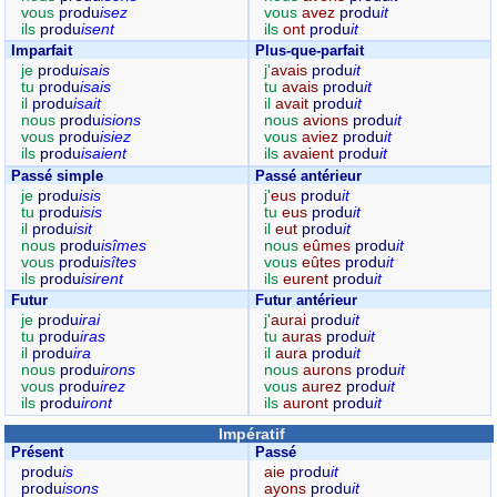
vous
produ
isez
vous
avez
produ
it
ils
produ
isent
ils
ont
produ
it
Imparfait
Plus-que-parfait
je
produ
isais
j'
avais
produ
it
tu
produ
isais
tu
avais
produ
it
il
produ
isait
il
avait
produ
it
nous
produ
isions
nous
avions
produ
it
vous
produ
isiez
vous
aviez
produ
it
ils
produ
isaient
ils
avaient
produ
it
Passé simple
Passé antérieur
je
produ
isis
j'
eus
produ
it
tu
produ
isis
tu
eus
produ
it
il
produ
isit
il
eut
produ
it
nous
produ
isîmes
nous
eûmes
produ
it
vous
produ
isîtes
vous
eûtes
produ
it
ils
produ
isirent
ils
eurent
produ
it
Futur
Futur antérieur
je
produ
irai
j'
aurai
produ
it
tu
produ
iras
tu
auras
produ
it
il
produ
ira
il
aura
produ
it
nous
produ
irons
nous
aurons
produ
it
vous
produ
irez
vous
aurez
produ
it
ils
produ
iront
ils
auront
produ
it
Impératif
Présent
Passé
produ
is
aie
produ
it
produ
isons
ayons
produ
it