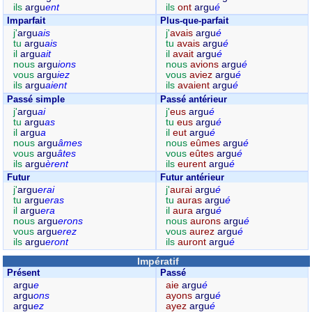
ils
argu
ent
ils
ont
argu
é
Imparfait
Plus-que-parfait
j'
argu
ais
j'
avais
argu
é
tu
argu
ais
tu
avais
argu
é
il
argu
ait
il
avait
argu
é
nous
argu
ions
nous
avions
argu
é
vous
argu
iez
vous
aviez
argu
é
ils
argu
aient
ils
avaient
argu
é
Passé simple
Passé antérieur
j'
argu
ai
j'
eus
argu
é
tu
argu
as
tu
eus
argu
é
il
argu
a
il
eut
argu
é
nous
argu
âmes
nous
eûmes
argu
é
vous
argu
âtes
vous
eûtes
argu
é
ils
argu
èrent
ils
eurent
argu
é
Futur
Futur antérieur
j'
argu
erai
j'
aurai
argu
é
tu
argu
eras
tu
auras
argu
é
il
argu
era
il
aura
argu
é
nous
argu
erons
nous
aurons
argu
é
vous
argu
erez
vous
aurez
argu
é
ils
argu
eront
ils
auront
argu
é
Impératif
Présent
Passé
argu
e
aie
argu
é
argu
ons
ayons
argu
é
argu
ez
ayez
argu
é