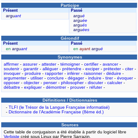
Participe
Présent
Passé
argu
ant
argu
é
argu
ée
argu
és
argu
ées
Gérondif
Présent
Passé
en
argu
ant
en
ayant
argu
é
Synonymes
affirmer
-
assurer
-
attester
-
témoigner
-
certifier
-
avancer
-
soutenir
-
garantir
-
alléguer
-
prétendre
-
exciper
-
prétexter
-
citer
-
invoquer
-
produire
-
rapporter
-
inférer
-
raisonner
-
déduire
-
argumenter
-
utiliser
-
conclure
-
dégager
-
induire
-
tirer
-
évoquer
-
opposer
-
objecter
-
penser
-
philosopher
-
discuter
-
calculer
-
débattre
-
expliquer
-
démontrer
-
prouver
-
réfuter
-
Définitions / Dictionnaires
-
TLFI (le Trésor de la Langue Française informatisé)
-
Dictionnaire de l’Académie Française (8ème éd.)
Sources
Cette table de conjugaison a été établie à partir du logiciel libre
Verbiste
créé sous Linux par Pierre Sarrazin,