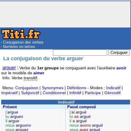
- Conjugaison des verbes
- Nombres en lettres
La conjugaison du verbe
arguer
arguer
:
Verbe du
1er groupe
se conjuguant avec l'auxiliaire
avoir
sur le modèle de
aimer
Info: Verbe
transitif
.
Menu:
Conjugaison
|
Synonymes
|
Définitions
- Modes :
Indicatif
|
Impératif
|
Subjonctif
|
Conditionnel
|
Infinitif
|
Participe
|
Gérondif
.
Indicatif
Présent
Passé composé
j'
argu
e
j'
ai
argu
é
tu
argu
es
tu
as
argu
é
il
argu
e
il
a
argu
é
nous
argu
ons
nous
avons
argu
é
vous
argu
ez
vous
avez
argu
é