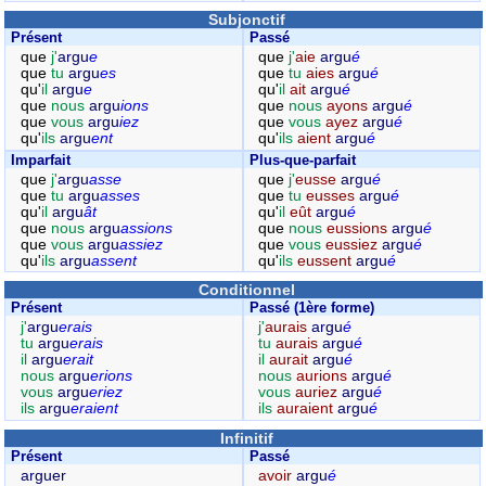
Subjonctif
Présent
Passé
que
j'
argu
e
que
j'
aie
argu
é
que
tu
argu
es
que
tu
aies
argu
é
qu'
il
argu
e
qu'
il
ait
argu
é
que
nous
argu
ions
que
nous
ayons
argu
é
que
vous
argu
iez
que
vous
ayez
argu
é
qu'
ils
argu
ent
qu'
ils
aient
argu
é
Imparfait
Plus-que-parfait
que
j'
argu
asse
que
j'
eusse
argu
é
que
tu
argu
asses
que
tu
eusses
argu
é
qu'
il
argu
ât
qu'
il
eût
argu
é
que
nous
argu
assions
que
nous
eussions
argu
é
que
vous
argu
assiez
que
vous
eussiez
argu
é
qu'
ils
argu
assent
qu'
ils
eussent
argu
é
Conditionnel
Présent
Passé (1ère forme)
j'
argu
erais
j'
aurais
argu
é
tu
argu
erais
tu
aurais
argu
é
il
argu
erait
il
aurait
argu
é
nous
argu
erions
nous
aurions
argu
é
vous
argu
eriez
vous
auriez
argu
é
ils
argu
eraient
ils
auraient
argu
é
Infinitif
Présent
Passé
arguer
avoir
argu
é