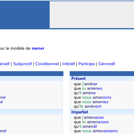
ur le modèle de
mener
ératif
|
Subjonctif
|
Conditionnel
|
Infinitif
|
Participe
|
Gérondif
.
Présent
que
j'
amèn
e
que
tu
amèn
es
qu'
il
amèn
e
en
é
que
nous
amen
ions
n
é
que
vous
amen
iez
qu'
ils
amèn
ent
Imparfait
que
j'
amen
asse
que
tu
amen
asses
qu'
il
amen
ât
en
é
que
nous
amen
assions