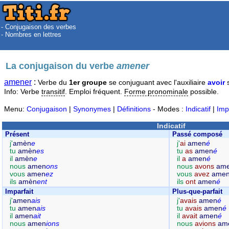
- Conjugaison des verbes
- Nombres en lettres
La conjugaison du verbe
amener
amener
:
Verbe du
1er groupe
se conjuguant avec l'auxiliaire
avoir
s
Info: Verbe
transitif
. Emploi fréquent.
Forme pronominale
possible.
Menu:
Conjugaison
|
Synonymes
|
Définitions
- Modes :
Indicatif
|
Imp
Indicatif
Présent
Passé composé
j'
amèn
e
j'
ai
amen
é
tu
amèn
es
tu
as
amen
é
il
amèn
e
il
a
amen
é
nous
amen
ons
nous
avons
am
vous
amen
ez
vous
avez
ame
ils
amèn
ent
ils
ont
amen
é
Imparfait
Plus-que-parfait
j'
amen
ais
j'
avais
amen
é
tu
amen
ais
tu
avais
amen
é
il
amen
ait
il
avait
amen
é
nous
amen
ions
nous
avions
am