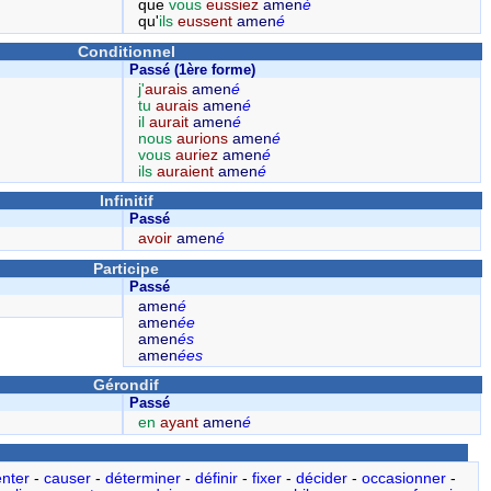
que
vous
eussiez
amen
é
qu'
ils
eussent
amen
é
Conditionnel
Passé (1ère forme)
j'
aurais
amen
é
tu
aurais
amen
é
il
aurait
amen
é
nous
aurions
amen
é
vous
auriez
amen
é
ils
auraient
amen
é
Infinitif
Passé
avoir
amen
é
Participe
Passé
amen
é
amen
ée
amen
és
amen
ées
Gérondif
Passé
en
ayant
amen
é
nter
-
causer
-
déterminer
-
définir
-
fixer
-
décider
-
occasionner
-