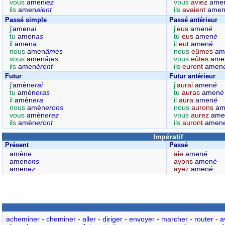
vous
amen
iez
vous
aviez
ame
ils
amen
aient
ils
avaient
ame
Passé simple
Passé antérieur
j'
amen
ai
j'
eus
amen
é
tu
amen
as
tu
eus
amen
é
il
amen
a
il
eut
amen
é
nous
amen
âmes
nous
eûmes
am
vous
amen
âtes
vous
eûtes
ame
ils
amen
èrent
ils
eurent
amen
Futur
Futur antérieur
j'
amèn
erai
j'
aurai
amen
é
tu
amèn
eras
tu
auras
amen
é
il
amèn
era
il
aura
amen
é
nous
amèn
erons
nous
aurons
am
vous
amèn
erez
vous
aurez
ame
ils
amèn
eront
ils
auront
amen
Impératif
Présent
Passé
amèn
e
aie
amen
é
amen
ons
ayons
amen
é
amen
ez
ayez
amen
é
acheminer
-
cheminer
-
aller
-
diriger
-
envoyer
-
marcher
-
router
-
a