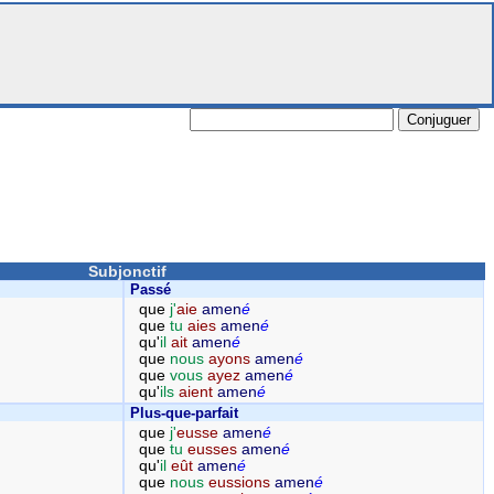
Subjonctif
Passé
que
j'
aie
amen
é
que
tu
aies
amen
é
qu'
il
ait
amen
é
que
nous
ayons
amen
é
que
vous
ayez
amen
é
qu'
ils
aient
amen
é
Plus-que-parfait
que
j'
eusse
amen
é
que
tu
eusses
amen
é
qu'
il
eût
amen
é
que
nous
eussions
amen
é