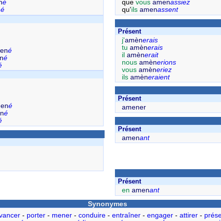
n
é
que
vous
amen
assiez
n
é
qu'
ils
amen
assent
Présent
j'
amèn
erais
tu
amèn
erais
en
é
il
amèn
erait
n
é
nous
amèn
erions
é
vous
amèn
eriez
ils
amèn
eraient
Présent
en
é
amener
n
é
é
Présent
amen
ant
Présent
en
amen
ant
Synonymes
vancer
-
porter
-
mener
-
conduire
-
entraîner
-
engager
-
attirer
-
prése