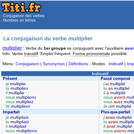
- Conjugaison des verbes
- Nombres en lettres
La conjugaison du verbe
multiplier
multiplier
:
Verbe du
1er groupe
se conjuguant avec l'auxiliaire
avoi
Info: Verbe
transitif
. Emploi fréquent.
Forme pronominale
possible.
Menu:
Conjugaison
|
Synonymes
|
Définitions
- Modes :
Indicatif
|
Imp
Indicatif
Présent
Passé composé
je
multipli
e
j'
ai
multipli
é
tu
multipli
es
tu
as
multipli
é
il
multipli
e
il
a
multipli
é
nous
multipli
ons
nous
avons
mult
vous
multipli
ez
vous
avez
multip
ils
multipli
ent
ils
ont
multipli
é
Imparfait
Plus-que-parfait
je
multipli
ais
j'
avais
multipli
é
tu
multipli
ais
tu
avais
multipli
il
multipli
ait
il
avait
multipli
é
nous
multipli
ions
nous
avions
mult