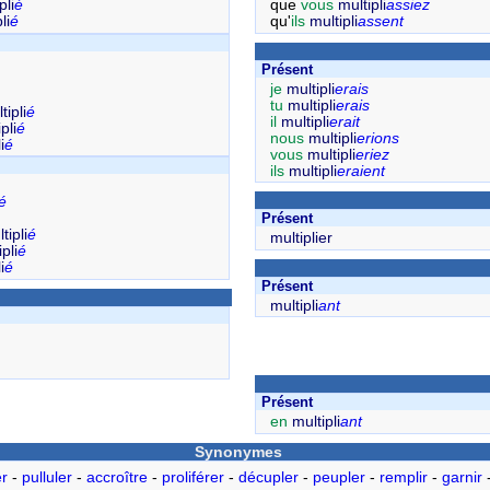
pli
é
que
vous
multipli
assiez
li
é
qu'
ils
multipli
assent
Présent
je
multipli
erais
tu
multipli
erais
tipli
é
il
multipli
erait
pli
é
nous
multipli
erions
i
é
vous
multipli
eriez
ils
multipli
eraient
é
Présent
tipli
é
multiplier
pli
é
i
é
Présent
multipli
ant
Présent
en
multipli
ant
Synonymes
r
-
pulluler
-
accroître
-
proliférer
-
décupler
-
peupler
-
remplir
-
garnir