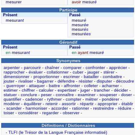
mesurer
avoir
mesur
é
Participe
Présent
Passé
mesur
ant
mesur
é
mesur
ée
mesur
és
mesur
ées
Gérondif
Présent
Passé
en
mesur
ant
en
ayant
mesur
é
Synonymes
arpenter
-
parcourir
-
chaîner
-
comparer
-
confronter
-
apprécier
-
rapprocher
-
évaluer
-
collationner
-
cuber
-
jauger
-
stérer
-
dimensionner
-
proportionner
-
escrimer
-
batailler
-
combattre
-
jouter
-
rivaliser
-
bagarrer
-
défendre
-
résister
-
disputer
-
découdre
-
guerroyer
-
attaquer
-
battre
-
affronter
-
colleter
-
acharner
-
estimer
-
chiffrer
-
calculer
-
expertiser
-
juger
-
trancher
-
décider
-
statuer
-
conclure
-
peser
-
connaître
-
examiner
-
soupeser
-
doser
-
quantifier
-
cadencer
-
rythmer
-
compter
-
métrer
-
pondérer
-
modérer
-
équilibrer
-
retenir
-
assortir
-
répartir
-
approprier
-
établir
-
scander
-
harmoniser
-
accorder
-
rationner
-
restreindre
-
réduire
-
toiser
-
considérer
-
regarder
-
observer
-
Définitions / Dictionnaires
-
TLFI (le Trésor de la Langue Française informatisé)