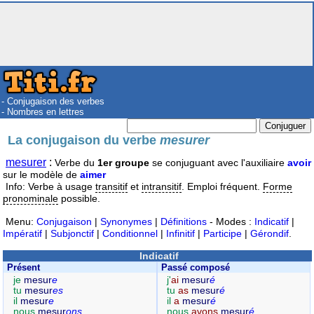
- Conjugaison des verbes
- Nombres en lettres
La conjugaison du verbe
mesurer
mesurer
:
Verbe du
1er groupe
se conjuguant avec l'auxiliaire
avoir
sur le modèle de
aimer
Info: Verbe à usage
transitif
et
intransitif
. Emploi fréquent.
Forme
pronominale
possible.
Menu:
Conjugaison
|
Synonymes
|
Définitions
- Modes :
Indicatif
|
Impératif
|
Subjonctif
|
Conditionnel
|
Infinitif
|
Participe
|
Gérondif
.
Indicatif
Présent
Passé composé
je
mesur
e
j'
ai
mesur
é
tu
mesur
es
tu
as
mesur
é
il
mesur
e
il
a
mesur
é
nous
mesur
ons
nous
avons
mesur
é