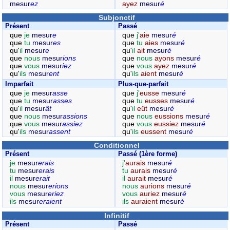
mesur
ez
ayez
mesur
é
Subjonctif
Présent
Passé
que
je
mesur
e
que
j'
aie
mesur
é
que
tu
mesur
es
que
tu
aies
mesur
é
qu'
il
mesur
e
qu'
il
ait
mesur
é
que
nous
mesur
ions
que
nous
ayons
mesur
é
que
vous
mesur
iez
que
vous
ayez
mesur
é
qu'
ils
mesur
ent
qu'
ils
aient
mesur
é
Imparfait
Plus-que-parfait
que
je
mesur
asse
que
j'
eusse
mesur
é
que
tu
mesur
asses
que
tu
eusses
mesur
é
qu'
il
mesur
ât
qu'
il
eût
mesur
é
que
nous
mesur
assions
que
nous
eussions
mesur
é
que
vous
mesur
assiez
que
vous
eussiez
mesur
é
qu'
ils
mesur
assent
qu'
ils
eussent
mesur
é
Conditionnel
Présent
Passé (1ère forme)
je
mesur
erais
j'
aurais
mesur
é
tu
mesur
erais
tu
aurais
mesur
é
il
mesur
erait
il
aurait
mesur
é
nous
mesur
erions
nous
aurions
mesur
é
vous
mesur
eriez
vous
auriez
mesur
é
ils
mesur
eraient
ils
auraient
mesur
é
Infinitif
Présent
Passé