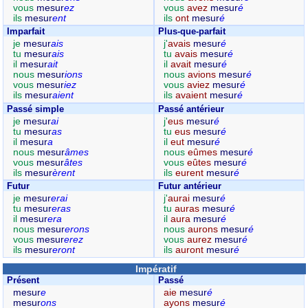
vous
mesur
ez
vous
avez
mesur
é
ils
mesur
ent
ils
ont
mesur
é
Imparfait
Plus-que-parfait
je
mesur
ais
j'
avais
mesur
é
tu
mesur
ais
tu
avais
mesur
é
il
mesur
ait
il
avait
mesur
é
nous
mesur
ions
nous
avions
mesur
é
vous
mesur
iez
vous
aviez
mesur
é
ils
mesur
aient
ils
avaient
mesur
é
Passé simple
Passé antérieur
je
mesur
ai
j'
eus
mesur
é
tu
mesur
as
tu
eus
mesur
é
il
mesur
a
il
eut
mesur
é
nous
mesur
âmes
nous
eûmes
mesur
é
vous
mesur
âtes
vous
eûtes
mesur
é
ils
mesur
èrent
ils
eurent
mesur
é
Futur
Futur antérieur
je
mesur
erai
j'
aurai
mesur
é
tu
mesur
eras
tu
auras
mesur
é
il
mesur
era
il
aura
mesur
é
nous
mesur
erons
nous
aurons
mesur
é
vous
mesur
erez
vous
aurez
mesur
é
ils
mesur
eront
ils
auront
mesur
é
Impératif
Présent
Passé
mesur
e
aie
mesur
é
mesur
ons
ayons
mesur
é