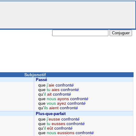
Subjonctif
Passé
que
j'
aie
confront
é
que
tu
aies
confront
é
qu'
il
ait
confront
é
que
nous
ayons
confront
é
que
vous
ayez
confront
é
qu'
ils
aient
confront
é
Plus-que-parfait
que
j'
eusse
confront
é
que
tu
eusses
confront
é
qu'
il
eût
confront
é
que
nous
eussions
confront
é