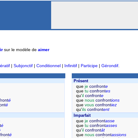
ir
sur le modèle de
aimer
ératif
|
Subjonctif
|
Conditionnel
|
Infinitif
|
Participe
|
Gérondif
.
Présent
que
je
confront
e
que
tu
confront
es
qu'
il
confront
e
front
é
que
nous
confront
ions
ont
é
que
vous
confront
iez
qu'
ils
confront
ent
Imparfait
é
que
je
confront
asse
t
é
que
tu
confront
asses
é
qu'
il
confront
ât
front
é
que
nous
confront
assions