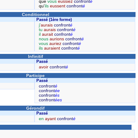
que
vous
eussiez
confront
é
qu'
ils
eussent
confront
é
Conditionnel
Passé (1ère forme)
j'
aurais
confront
é
tu
aurais
confront
é
il
aurait
confront
é
nous
aurions
confront
é
vous
auriez
confront
é
ils
auraient
confront
é
Infinitif
Passé
avoir
confront
é
Participe
Passé
confront
é
confront
ée
confront
és
confront
ées
Gérondif
Passé
en
ayant
confront
é