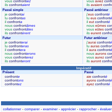
vous
confront
iez
vous
aviez
conf
ils
confront
aient
ils
avaient
confr
Passé simple
Passé antérieur
je
confront
ai
j'
eus
confront
é
tu
confront
as
tu
eus
confront
il
confront
a
il
eut
confront
é
nous
confront
âmes
nous
eûmes
con
vous
confront
âtes
vous
eûtes
conf
ils
confront
èrent
ils
eurent
confro
Futur
Futur antérieur
je
confront
erai
j'
aurai
confront
é
tu
confront
eras
tu
auras
confron
il
confront
era
il
aura
confront
nous
confront
erons
nous
aurons
co
vous
confront
erez
vous
aurez
conf
ils
confront
eront
ils
auront
confro
Impératif
Présent
Passé
confront
e
aie
confront
é
confront
ons
ayons
confront
é
confront
ez
ayez
confront
é
collationner
-
comparer
-
examiner
-
apprécier
-
rapprocher
-
évaluer