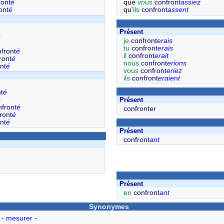
ront
é
que
vous
confront
assiez
ont
é
qu'
ils
confront
assent
Présent
é
je
confront
erais
tu
confront
erais
front
é
il
confront
erait
ront
é
nous
confront
erions
nt
é
vous
confront
eriez
ils
confront
eraient
t
é
é
Présent
nfront
é
confronter
ront
é
nt
é
Présent
confront
ant
Présent
en
confront
ant
Synonymes
-
mesurer
-