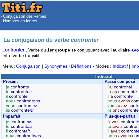
- Conjugaison des verbes
- Nombres en lettres
La conjugaison du verbe
confronter
confronter
:
Verbe du
1er groupe
se conjuguant avec l'auxiliaire
avo
Info: Verbe
transitif
.
Menu:
Conjugaison
|
Synonymes
|
Définitions
- Modes :
Indicatif
|
Imp
Indicatif
Présent
Passé composé
je
confront
e
j'
ai
confront
é
tu
confront
es
tu
as
confront
é
il
confront
e
il
a
confront
é
nous
confront
ons
nous
avons
con
vous
confront
ez
vous
avez
confr
ils
confront
ent
ils
ont
confront
é
Imparfait
Plus-que-parfait
je
confront
ais
j'
avais
confront
tu
confront
ais
tu
avais
confron
il
confront
ait
il
avait
confront
nous
confront
ions
nous
avions
con