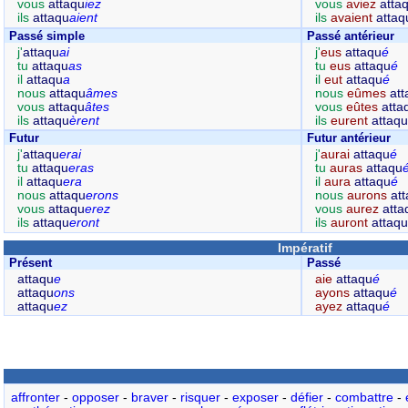
vous
attaqu
iez
vous
aviez
atta
ils
attaqu
aient
ils
avaient
attaq
Passé simple
Passé antérieur
j'
attaqu
ai
j'
eus
attaqu
é
tu
attaqu
as
tu
eus
attaqu
é
il
attaqu
a
il
eut
attaqu
é
nous
attaqu
âmes
nous
eûmes
att
vous
attaqu
âtes
vous
eûtes
atta
ils
attaqu
èrent
ils
eurent
attaqu
Futur
Futur antérieur
j'
attaqu
erai
j'
aurai
attaqu
é
tu
attaqu
eras
tu
auras
attaqu
il
attaqu
era
il
aura
attaqu
é
nous
attaqu
erons
nous
aurons
at
vous
attaqu
erez
vous
aurez
atta
ils
attaqu
eront
ils
auront
attaqu
Impératif
Présent
Passé
attaqu
e
aie
attaqu
é
attaqu
ons
ayons
attaqu
é
attaqu
ez
ayez
attaqu
é
affronter
-
opposer
-
braver
-
risquer
-
exposer
-
défier
-
combattre
-