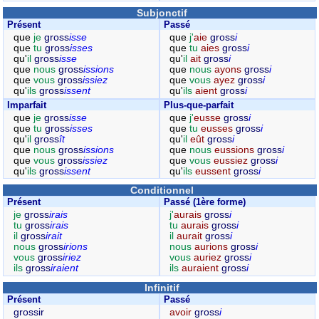
Subjonctif
Présent
Passé
que
je
gross
isse
que
j'
aie
gross
i
que
tu
gross
isses
que
tu
aies
gross
i
qu'
il
gross
isse
qu'
il
ait
gross
i
que
nous
gross
issions
que
nous
ayons
gross
i
que
vous
gross
issiez
que
vous
ayez
gross
i
qu'
ils
gross
issent
qu'
ils
aient
gross
i
Imparfait
Plus-que-parfait
que
je
gross
isse
que
j'
eusse
gross
i
que
tu
gross
isses
que
tu
eusses
gross
i
qu'
il
gross
ît
qu'
il
eût
gross
i
que
nous
gross
issions
que
nous
eussions
gross
i
que
vous
gross
issiez
que
vous
eussiez
gross
i
qu'
ils
gross
issent
qu'
ils
eussent
gross
i
Conditionnel
Présent
Passé (1ère forme)
je
gross
irais
j'
aurais
gross
i
tu
gross
irais
tu
aurais
gross
i
il
gross
irait
il
aurait
gross
i
nous
gross
irions
nous
aurions
gross
i
vous
gross
iriez
vous
auriez
gross
i
ils
gross
iraient
ils
auraient
gross
i
Infinitif
Présent
Passé
grossir
avoir
gross
i