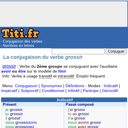
- Conjugaison des verbes
- Nombres en lettres
La conjugaison du verbe
grossir
grossir
:
Verbe du
2ème groupe
se conjuguant avec l'auxiliaire
avoir
ou
être
sur le modèle de
finir
Info: Verbe à usage
transitif
et
intransitif
. Emploi fréquent.
Menu:
Conjugaison
|
Synonymes
|
Définitions
- Modes :
Indicatif
|
Impératif
|
Subjonctif
|
Conditionnel
|
Infinitif
|
Participe
|
Gérondif
.
Indicatif
Présent
Passé composé
je
gross
is
j'
ai
gross
i
tu
gross
is
tu
as
gross
i
il
gross
it
il
a
gross
i
nous
gross
issons
nous
avons
gross
i
vous
gross
issez
vous
avez
gross
i