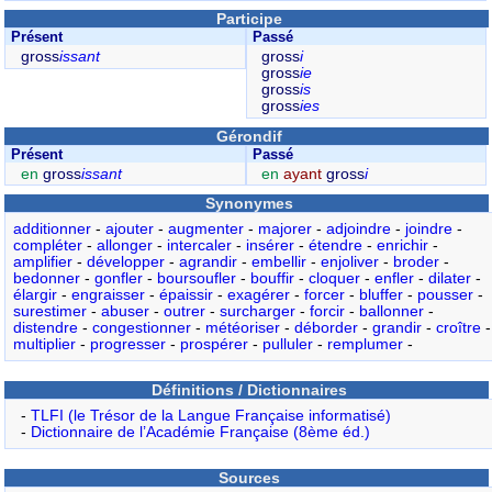
Participe
Présent
Passé
gross
issant
gross
i
gross
ie
gross
is
gross
ies
Gérondif
Présent
Passé
en
gross
issant
en
ayant
gross
i
Synonymes
additionner
-
ajouter
-
augmenter
-
majorer
-
adjoindre
-
joindre
-
compléter
-
allonger
-
intercaler
-
insérer
-
étendre
-
enrichir
-
amplifier
-
développer
-
agrandir
-
embellir
-
enjoliver
-
broder
-
bedonner
-
gonfler
-
boursoufler
-
bouffir
-
cloquer
-
enfler
-
dilater
-
élargir
-
engraisser
-
épaissir
-
exagérer
-
forcer
-
bluffer
-
pousser
-
surestimer
-
abuser
-
outrer
-
surcharger
-
forcir
-
ballonner
-
distendre
-
congestionner
-
météoriser
-
déborder
-
grandir
-
croître
-
multiplier
-
progresser
-
prospérer
-
pulluler
-
remplumer
-
Définitions / Dictionnaires
-
TLFI (le Trésor de la Langue Française informatisé)
-
Dictionnaire de l’Académie Française (8ème éd.)
Sources