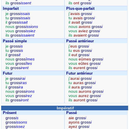
ils
gross
issent
ils
ont
gross
i
Imparfait
Plus-que-parfait
je
gross
issais
j'
avais
gross
i
tu
gross
issais
tu
avais
gross
i
il
gross
issait
il
avait
gross
i
nous
gross
issions
nous
avions
gross
i
vous
gross
issiez
vous
aviez
gross
i
ils
gross
issaient
ils
avaient
gross
i
Passé simple
Passé antérieur
je
gross
is
j'
eus
gross
i
tu
gross
is
tu
eus
gross
i
il
gross
it
il
eut
gross
i
nous
gross
îmes
nous
eûmes
gross
i
vous
gross
îtes
vous
eûtes
gross
i
ils
gross
irent
ils
eurent
gross
i
Futur
Futur antérieur
je
gross
irai
j'
aurai
gross
i
tu
gross
iras
tu
auras
gross
i
il
gross
ira
il
aura
gross
i
nous
gross
irons
nous
aurons
gross
i
vous
gross
irez
vous
aurez
gross
i
ils
gross
iront
ils
auront
gross
i
Impératif
Présent
Passé
gross
is
aie
gross
i
gross
issons
ayons
gross
i
gross
issez
ayez
gross
i