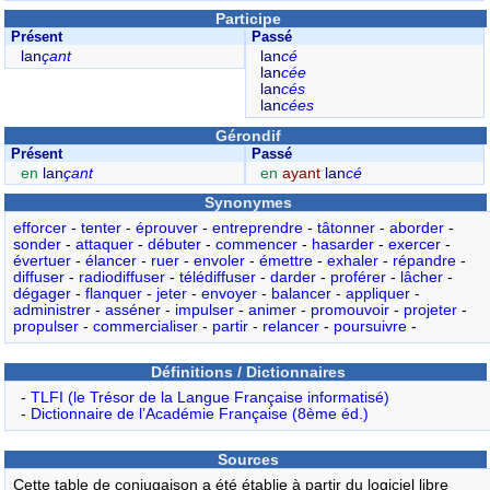
Participe
Présent
Passé
lan
çant
lan
cé
lan
cée
lan
cés
lan
cées
Gérondif
Présent
Passé
en
lan
çant
en
ayant
lan
cé
Synonymes
efforcer
-
tenter
-
éprouver
-
entreprendre
-
tâtonner
-
aborder
-
sonder
-
attaquer
-
débuter
-
commencer
-
hasarder
-
exercer
-
évertuer
-
élancer
-
ruer
-
envoler
-
émettre
-
exhaler
-
répandre
-
diffuser
-
radiodiffuser
-
télédiffuser
-
darder
-
proférer
-
lâcher
-
dégager
-
flanquer
-
jeter
-
envoyer
-
balancer
-
appliquer
-
administrer
-
asséner
-
impulser
-
animer
-
promouvoir
-
projeter
-
propulser
-
commercialiser
-
partir
-
relancer
-
poursuivre
-
Définitions / Dictionnaires
-
TLFI (le Trésor de la Langue Française informatisé)
-
Dictionnaire de l’Académie Française (8ème éd.)
Sources
Cette table de conjugaison a été établie à partir du logiciel libre