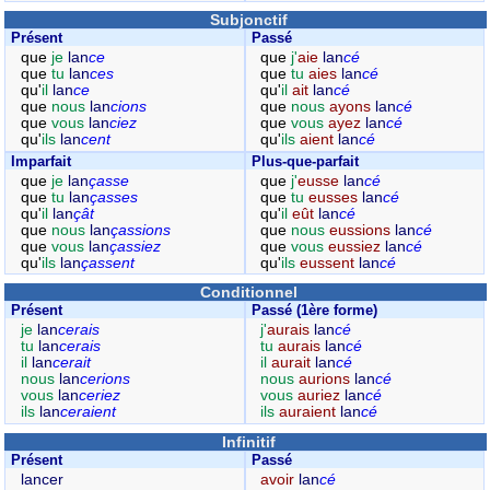
Subjonctif
Présent
Passé
que
je
lan
ce
que
j'
aie
lan
cé
que
tu
lan
ces
que
tu
aies
lan
cé
qu'
il
lan
ce
qu'
il
ait
lan
cé
que
nous
lan
cions
que
nous
ayons
lan
cé
que
vous
lan
ciez
que
vous
ayez
lan
cé
qu'
ils
lan
cent
qu'
ils
aient
lan
cé
Imparfait
Plus-que-parfait
que
je
lan
çasse
que
j'
eusse
lan
cé
que
tu
lan
çasses
que
tu
eusses
lan
cé
qu'
il
lan
çât
qu'
il
eût
lan
cé
que
nous
lan
çassions
que
nous
eussions
lan
cé
que
vous
lan
çassiez
que
vous
eussiez
lan
cé
qu'
ils
lan
çassent
qu'
ils
eussent
lan
cé
Conditionnel
Présent
Passé (1ère forme)
je
lan
cerais
j'
aurais
lan
cé
tu
lan
cerais
tu
aurais
lan
cé
il
lan
cerait
il
aurait
lan
cé
nous
lan
cerions
nous
aurions
lan
cé
vous
lan
ceriez
vous
auriez
lan
cé
ils
lan
ceraient
ils
auraient
lan
cé
Infinitif
Présent
Passé
lancer
avoir
lan
cé