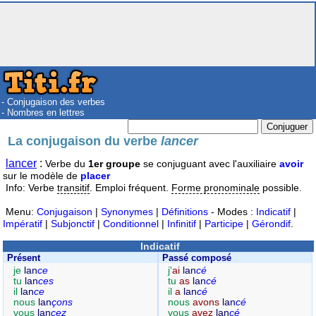
- Conjugaison des verbes
- Nombres en lettres
La conjugaison du verbe
lancer
lancer
:
Verbe du
1er groupe
se conjuguant avec l'auxiliaire
avoir
sur le modèle de
placer
Info: Verbe
transitif
. Emploi fréquent.
Forme pronominale
possible.
Menu:
Conjugaison
|
Synonymes
|
Définitions
- Modes :
Indicatif
|
Impératif
|
Subjonctif
|
Conditionnel
|
Infinitif
|
Participe
|
Gérondif
.
Indicatif
Présent
Passé composé
je
lan
ce
j'
ai
lan
cé
tu
lan
ces
tu
as
lan
cé
il
lan
ce
il
a
lan
cé
nous
lan
çons
nous
avons
lan
cé
vous
lan
cez
vous
avez
lan
cé