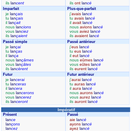
ils
lan
cent
ils
ont
lan
cé
Imparfait
Plus-que-parfait
je
lan
çais
j'
avais
lan
cé
tu
lan
çais
tu
avais
lan
cé
il
lan
çait
il
avait
lan
cé
nous
lan
cions
nous
avions
lan
cé
vous
lan
ciez
vous
aviez
lan
cé
ils
lan
çaient
ils
avaient
lan
cé
Passé simple
Passé antérieur
je
lan
çai
j'
eus
lan
cé
tu
lan
ças
tu
eus
lan
cé
il
lan
ça
il
eut
lan
cé
nous
lan
çâmes
nous
eûmes
lan
cé
vous
lan
çâtes
vous
eûtes
lan
cé
ils
lan
cèrent
ils
eurent
lan
cé
Futur
Futur antérieur
je
lan
cerai
j'
aurai
lan
cé
tu
lan
ceras
tu
auras
lan
cé
il
lan
cera
il
aura
lan
cé
nous
lan
cerons
nous
aurons
lan
cé
vous
lan
cerez
vous
aurez
lan
cé
ils
lan
ceront
ils
auront
lan
cé
Impératif
Présent
Passé
lan
ce
aie
lan
cé
lan
çons
ayons
lan
cé
lan
cez
ayez
lan
cé