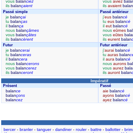
vous
balan
ciez
vous
aviez
bala
ils
balan
çaient
ils
avaient
balan
Passé simple
Passé antérieur
je
balan
çai
j'
eus
balan
cé
tu
balan
ças
tu
eus
balan
cé
il
balan
ça
il
eut
balan
cé
nous
balan
çâmes
nous
eûmes
ba
vous
balan
çâtes
vous
eûtes
bala
ils
balan
cèrent
ils
eurent
balan
Futur
Futur antérieur
je
balan
cerai
j'
aurai
balan
cé
tu
balan
ceras
tu
auras
balan
c
il
balan
cera
il
aura
balan
cé
nous
balan
cerons
nous
aurons
ba
vous
balan
cerez
vous
aurez
bala
ils
balan
ceront
ils
auront
balan
Impératif
Présent
Passé
balan
ce
aie
balan
cé
balan
çons
ayons
balan
cé
balan
cez
ayez
balan
cé
bercer
-
branler
-
tanguer
-
dandiner
-
rouler
-
battre
-
ballotter
-
brim