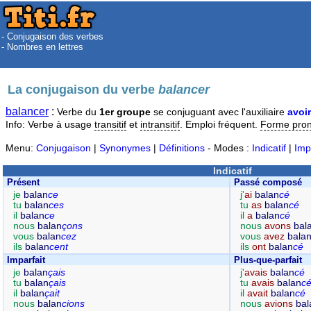
- Conjugaison des verbes
- Nombres en lettres
La conjugaison du verbe
balancer
balancer
:
Verbe du
1er groupe
se conjuguant avec l'auxiliaire
avoir
Info: Verbe à usage
transitif
et
intransitif
. Emploi fréquent.
Forme pro
Menu:
Conjugaison
|
Synonymes
|
Définitions
- Modes :
Indicatif
|
Imp
Indicatif
Présent
Passé composé
je
balan
ce
j'
ai
balan
cé
tu
balan
ces
tu
as
balan
cé
il
balan
ce
il
a
balan
cé
nous
balan
çons
nous
avons
bal
vous
balan
cez
vous
avez
bala
ils
balan
cent
ils
ont
balan
cé
Imparfait
Plus-que-parfait
je
balan
çais
j'
avais
balan
cé
tu
balan
çais
tu
avais
balan
c
il
balan
çait
il
avait
balan
cé
nous
balan
cions
nous
avions
bal