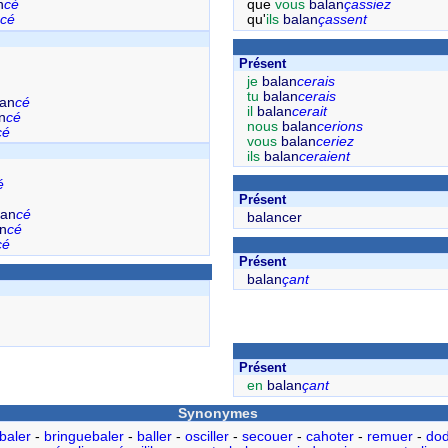
n
cé
que
vous
balan
çassiez
cé
qu'
ils
balan
çassent
Présent
je
balan
cerais
tu
balan
cerais
lan
cé
il
balan
cerait
n
cé
nous
balan
cerions
cé
vous
balan
ceriez
ils
balan
ceraient
é
Présent
lan
cé
balancer
n
cé
cé
Présent
balan
çant
Présent
en
balan
çant
Synonymes
baler
-
bringuebaler
-
baller
-
osciller
-
secouer
-
cahoter
-
remuer
-
dod