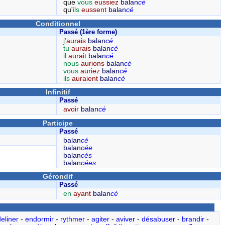
que
vous
eussiez
balan
cé
qu'
ils
eussent
balan
cé
Conditionnel
Passé (1ère forme)
j'
aurais
balan
cé
tu
aurais
balan
cé
il
aurait
balan
cé
nous
aurions
balan
cé
vous
auriez
balan
cé
ils
auraient
balan
cé
Infinitif
Passé
avoir
balan
cé
Participe
Passé
balan
cé
balan
cée
balan
cés
balan
cées
Gérondif
Passé
en
ayant
balan
cé
eliner
-
endormir
-
rythmer
-
agiter
-
aviver
-
désabuser
-
brandir
-