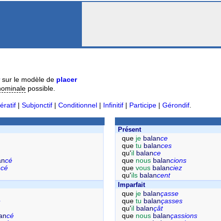
sur le modèle de
placer
nominale
possible.
ératif
|
Subjonctif
|
Conditionnel
|
Infinitif
|
Participe
|
Gérondif
.
Présent
que
je
balan
ce
que
tu
balan
ces
qu'
il
balan
ce
an
cé
que
nous
balan
cions
n
cé
que
vous
balan
ciez
qu'
ils
balan
cent
Imparfait
que
je
balan
çasse
é
que
tu
balan
çasses
qu'
il
balan
çât
an
cé
que
nous
balan
çassions