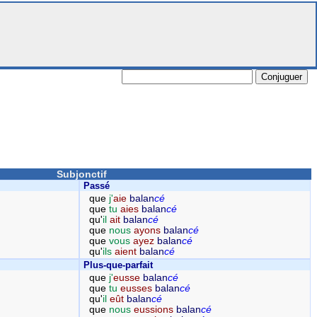
Subjonctif
Passé
que
j'
aie
balan
cé
que
tu
aies
balan
cé
qu'
il
ait
balan
cé
que
nous
ayons
balan
cé
que
vous
ayez
balan
cé
qu'
ils
aient
balan
cé
Plus-que-parfait
que
j'
eusse
balan
cé
que
tu
eusses
balan
cé
qu'
il
eût
balan
cé
que
nous
eussions
balan
cé