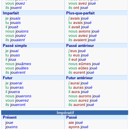
vous
jou
ez
vous
avez
jou
é
ils
jou
ent
ils
ont
jou
é
Imparfait
Plus-que-parfait
je
jou
ais
j'
avais
jou
é
tu
jou
ais
tu
avais
jou
é
il
jou
ait
il
avait
jou
é
nous
jou
ions
nous
avions
jou
é
vous
jou
iez
vous
aviez
jou
é
ils
jou
aient
ils
avaient
jou
é
Passé simple
Passé antérieur
je
jou
ai
j'
eus
jou
é
tu
jou
as
tu
eus
jou
é
il
jou
a
il
eut
jou
é
nous
jou
âmes
nous
eûmes
jou
é
vous
jou
âtes
vous
eûtes
jou
é
ils
jou
èrent
ils
eurent
jou
é
Futur
Futur antérieur
je
jou
erai
j'
aurai
jou
é
tu
jou
eras
tu
auras
jou
é
il
jou
era
il
aura
jou
é
nous
jou
erons
nous
aurons
jou
é
vous
jou
erez
vous
aurez
jou
é
ils
jou
eront
ils
auront
jou
é
Impératif
Présent
Passé
jou
e
aie
jou
é
jou
ons
ayons
jou
é