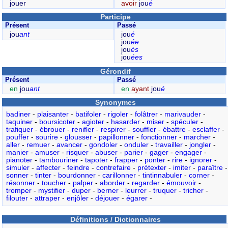
jouer
avoir
jou
é
Participe
Présent
Passé
jou
ant
jou
é
jou
ée
jou
és
jou
ées
Gérondif
Présent
Passé
en
jou
ant
en
ayant
jou
é
Synonymes
badiner
-
plaisanter
-
batifoler
-
rigoler
-
folâtrer
-
marivauder
-
taquiner
-
boursicoter
-
agioter
-
hasarder
-
miser
-
spéculer
-
trafiquer
-
ébrouer
-
renifler
-
respirer
-
souffler
-
ébattre
-
esclaffer
-
pouffer
-
sourire
-
glousser
-
papillonner
-
fonctionner
-
marcher
-
aller
-
remuer
-
avancer
-
gondoler
-
onduler
-
travailler
-
jongler
-
manier
-
amuser
-
risquer
-
abuser
-
parier
-
gager
-
engager
-
pianoter
-
tambouriner
-
tapoter
-
frapper
-
ponter
-
rire
-
ignorer
-
simuler
-
affecter
-
feindre
-
contrefaire
-
prétexter
-
imiter
-
paraître
-
sonner
-
tinter
-
bourdonner
-
carillonner
-
tintinnabuler
-
corner
-
résonner
-
toucher
-
palper
-
aborder
-
regarder
-
émouvoir
-
tromper
-
mystifier
-
duper
-
berner
-
leurrer
-
truquer
-
tricher
-
filouter
-
attraper
-
enjôler
-
déjouer
-
égarer
-
Définitions / Dictionnaires