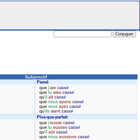
Subjonctif
Passé
que
j'
aie
cass
é
que
tu
aies
cass
é
qu'
il
ait
cass
é
que
nous
ayons
cass
é
que
vous
ayez
cass
é
qu'
ils
aient
cass
é
Plus-que-parfait
que
j'
eusse
cass
é
que
tu
eusses
cass
é
qu'
il
eût
cass
é
que
nous
eussions
cass
é