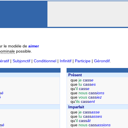
r le modèle de
aimer
nominale
possible.
ératif
|
Subjonctif
|
Conditionnel
|
Infinitif
|
Participe
|
Gérondif
.
Présent
que
je
cass
e
que
tu
cass
es
qu'
il
cass
e
s
é
que
nous
cass
ions
é
que
vous
cass
iez
qu'
ils
cass
ent
Imparfait
que
je
cass
asse
que
tu
cass
asses
qu'
il
cass
ât
s
é
que
nous
cass
assions