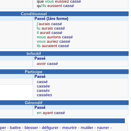
que
vous
eussiez
cass
é
qu'
ils
eussent
cass
é
Conditionnel
Passé (1ère forme)
j'
aurais
cass
é
tu
aurais
cass
é
il
aurait
cass
é
nous
aurions
cass
é
vous
auriez
cass
é
ils
auraient
cass
é
Infinitif
Passé
avoir
cass
é
Participe
Passé
cass
é
cass
ée
cass
és
cass
ées
Gérondif
Passé
en
ayant
cass
é
pper
-
battre
-
blesser
-
défigurer
-
meurtrir
-
mutiler
-
navrer
-