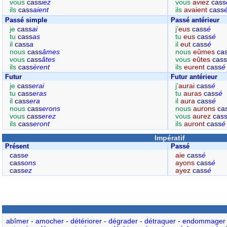
vous
cass
iez
vous
aviez
cass
ils
cass
aient
ils
avaient
cass
Passé simple
Passé antérieur
je
cass
ai
j'
eus
cass
é
tu
cass
as
tu
eus
cass
é
il
cass
a
il
eut
cass
é
nous
cass
âmes
nous
eûmes
ca
vous
cass
âtes
vous
eûtes
cass
ils
cass
èrent
ils
eurent
cass
é
Futur
Futur antérieur
je
cass
erai
j'
aurai
cass
é
tu
cass
eras
tu
auras
cass
é
il
cass
era
il
aura
cass
é
nous
cass
erons
nous
aurons
ca
vous
cass
erez
vous
aurez
cas
ils
cass
eront
ils
auront
cass
é
Impératif
Présent
Passé
cass
e
aie
cass
é
cass
ons
ayons
cass
é
cass
ez
ayez
cass
é
abîmer
-
amocher
-
détériorer
-
dégrader
-
détraquer
-
endommager