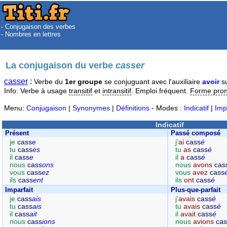
- Conjugaison des verbes
- Nombres en lettres
La conjugaison du verbe
casser
casser
:
Verbe du
1er groupe
se conjuguant avec l'auxiliaire
avoir
su
Info: Verbe à usage
transitif
et
intransitif
. Emploi fréquent.
Forme pro
Menu:
Conjugaison
|
Synonymes
|
Définitions
- Modes :
Indicatif
|
Imp
Indicatif
Présent
Passé composé
je
cass
e
j'
ai
cass
é
tu
cass
es
tu
as
cass
é
il
cass
e
il
a
cass
é
nous
cass
ons
nous
avons
cas
vous
cass
ez
vous
avez
cass
ils
cass
ent
ils
ont
cass
é
Imparfait
Plus-que-parfait
je
cass
ais
j'
avais
cass
é
tu
cass
ais
tu
avais
cass
é
il
cass
ait
il
avait
cass
é
nous
cass
ions
nous
avions
cas