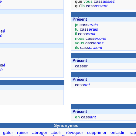
é
que
vous
cass
assiez
é
qu'
ils
cass
assent
Présent
je
cass
erais
tu
cass
erais
ss
é
il
cass
erait
é
nous
cass
erions
vous
cass
eriez
ils
cass
eraient
Présent
ss
é
casser
s
é
Présent
cass
ant
Présent
en
cass
ant
Synonymes
-
gâter
-
ruiner
-
abroger
-
abolir
-
révoquer
-
supprimer
-
enlaidir
-
fra