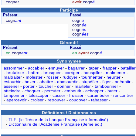
cogner
avoir
cogn
é
Participe
Présent
Passé
cogn
ant
cogn
é
cogn
ée
cogn
és
cogn
ées
Gérondif
Présent
Passé
en
cogn
ant
en
ayant
cogn
é
Synonymes
assommer
-
accabler
-
ennuyer
-
bagarrer
-
taper
-
frapper
-
batailler
-
brutaliser
-
battre
-
brusquer
-
corriger
-
houspiller
-
malmener
-
maltraiter
-
molester
-
rosser
-
rudoyer
-
tourmenter
-
heurter
-
estourbir
-
boxer
-
abattre
-
abasourdir
-
stupéfier
-
figer
-
anéantir
-
assener
-
porter
-
toucher
-
donner
-
marteler
-
tambouriner
-
atteindre
-
choquer
-
percuter
-
emboutir
-
achopper
-
buter
-
tamponner
-
télescoper
-
casser
-
froisser
-
caramboler
-
rencontrer
-
apercevoir
-
croiser
-
retrouver
-
coudoyer
-
tabasser
-
Définitions / Dictionnaires
-
TLFI (le Trésor de la Langue Française informatisé)
-
Dictionnaire de l’Académie Française (8ème éd.)