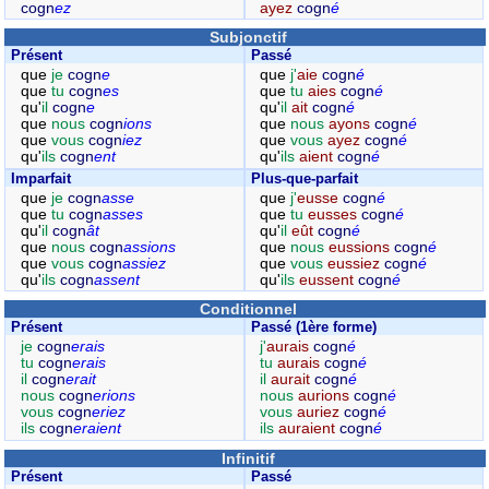
cogn
ez
ayez
cogn
é
Subjonctif
Présent
Passé
que
je
cogn
e
que
j'
aie
cogn
é
que
tu
cogn
es
que
tu
aies
cogn
é
qu'
il
cogn
e
qu'
il
ait
cogn
é
que
nous
cogn
ions
que
nous
ayons
cogn
é
que
vous
cogn
iez
que
vous
ayez
cogn
é
qu'
ils
cogn
ent
qu'
ils
aient
cogn
é
Imparfait
Plus-que-parfait
que
je
cogn
asse
que
j'
eusse
cogn
é
que
tu
cogn
asses
que
tu
eusses
cogn
é
qu'
il
cogn
ât
qu'
il
eût
cogn
é
que
nous
cogn
assions
que
nous
eussions
cogn
é
que
vous
cogn
assiez
que
vous
eussiez
cogn
é
qu'
ils
cogn
assent
qu'
ils
eussent
cogn
é
Conditionnel
Présent
Passé (1ère forme)
je
cogn
erais
j'
aurais
cogn
é
tu
cogn
erais
tu
aurais
cogn
é
il
cogn
erait
il
aurait
cogn
é
nous
cogn
erions
nous
aurions
cogn
é
vous
cogn
eriez
vous
auriez
cogn
é
ils
cogn
eraient
ils
auraient
cogn
é
Infinitif
Présent
Passé