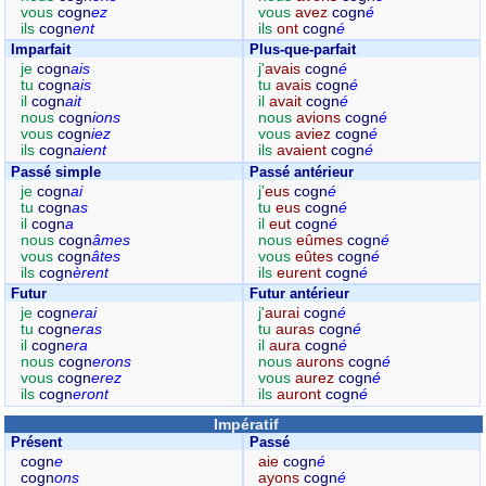
vous
cogn
ez
vous
avez
cogn
é
ils
cogn
ent
ils
ont
cogn
é
Imparfait
Plus-que-parfait
je
cogn
ais
j'
avais
cogn
é
tu
cogn
ais
tu
avais
cogn
é
il
cogn
ait
il
avait
cogn
é
nous
cogn
ions
nous
avions
cogn
é
vous
cogn
iez
vous
aviez
cogn
é
ils
cogn
aient
ils
avaient
cogn
é
Passé simple
Passé antérieur
je
cogn
ai
j'
eus
cogn
é
tu
cogn
as
tu
eus
cogn
é
il
cogn
a
il
eut
cogn
é
nous
cogn
âmes
nous
eûmes
cogn
é
vous
cogn
âtes
vous
eûtes
cogn
é
ils
cogn
èrent
ils
eurent
cogn
é
Futur
Futur antérieur
je
cogn
erai
j'
aurai
cogn
é
tu
cogn
eras
tu
auras
cogn
é
il
cogn
era
il
aura
cogn
é
nous
cogn
erons
nous
aurons
cogn
é
vous
cogn
erez
vous
aurez
cogn
é
ils
cogn
eront
ils
auront
cogn
é
Impératif
Présent
Passé
cogn
e
aie
cogn
é
cogn
ons
ayons
cogn
é