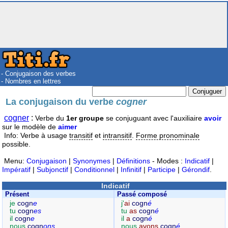
- Conjugaison des verbes
- Nombres en lettres
La conjugaison du verbe
cogner
cogner
:
Verbe du
1er groupe
se conjuguant avec l'auxiliaire
avoir
sur le modèle de
aimer
Info: Verbe à usage
transitif
et
intransitif
.
Forme pronominale
possible.
Menu:
Conjugaison
|
Synonymes
|
Définitions
- Modes :
Indicatif
|
Impératif
|
Subjonctif
|
Conditionnel
|
Infinitif
|
Participe
|
Gérondif
.
Indicatif
Présent
Passé composé
je
cogn
e
j'
ai
cogn
é
tu
cogn
es
tu
as
cogn
é
il
cogn
e
il
a
cogn
é
nous
cogn
ons
nous
avons
cogn
é