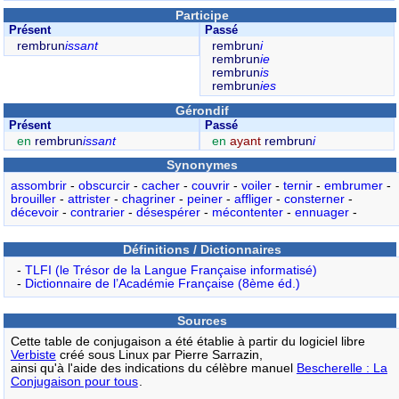
Participe
Présent
Passé
rembrun
issant
rembrun
i
rembrun
ie
rembrun
is
rembrun
ies
Gérondif
Présent
Passé
en
rembrun
issant
en
ayant
rembrun
i
Synonymes
assombrir
-
obscurcir
-
cacher
-
couvrir
-
voiler
-
ternir
-
embrumer
-
brouiller
-
attrister
-
chagriner
-
peiner
-
affliger
-
consterner
-
décevoir
-
contrarier
-
désespérer
-
mécontenter
-
ennuager
-
Définitions / Dictionnaires
-
TLFI (le Trésor de la Langue Française informatisé)
-
Dictionnaire de l’Académie Française (8ème éd.)
Sources
Cette table de conjugaison a été établie à partir du logiciel libre
Verbiste
créé sous Linux par Pierre Sarrazin,
ainsi qu'à l'aide des indications du célèbre manuel
Bescherelle : La
Conjugaison pour tous
.