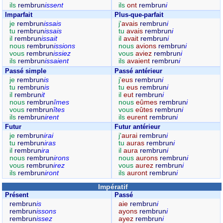
ils
rembrun
issent
ils
ont
rembrun
i
Imparfait
Plus-que-parfait
je
rembrun
issais
j'
avais
rembrun
i
tu
rembrun
issais
tu
avais
rembrun
i
il
rembrun
issait
il
avait
rembrun
i
nous
rembrun
issions
nous
avions
rembrun
i
vous
rembrun
issiez
vous
aviez
rembrun
i
ils
rembrun
issaient
ils
avaient
rembrun
i
Passé simple
Passé antérieur
je
rembrun
is
j'
eus
rembrun
i
tu
rembrun
is
tu
eus
rembrun
i
il
rembrun
it
il
eut
rembrun
i
nous
rembrun
îmes
nous
eûmes
rembrun
i
vous
rembrun
îtes
vous
eûtes
rembrun
i
ils
rembrun
irent
ils
eurent
rembrun
i
Futur
Futur antérieur
je
rembrun
irai
j'
aurai
rembrun
i
tu
rembrun
iras
tu
auras
rembrun
i
il
rembrun
ira
il
aura
rembrun
i
nous
rembrun
irons
nous
aurons
rembrun
i
vous
rembrun
irez
vous
aurez
rembrun
i
ils
rembrun
iront
ils
auront
rembrun
i
Impératif
Présent
Passé
rembrun
is
aie
rembrun
i
rembrun
issons
ayons
rembrun
i
rembrun
issez
ayez
rembrun
i