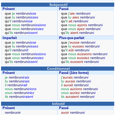
Subjonctif
Présent
Passé
que
je
rembrun
isse
que
j'
aie
rembrun
i
que
tu
rembrun
isses
que
tu
aies
rembrun
i
qu'
il
rembrun
isse
qu'
il
ait
rembrun
i
que
nous
rembrun
issions
que
nous
ayons
rembrun
i
que
vous
rembrun
issiez
que
vous
ayez
rembrun
i
qu'
ils
rembrun
issent
qu'
ils
aient
rembrun
i
Imparfait
Plus-que-parfait
que
je
rembrun
isse
que
j'
eusse
rembrun
i
que
tu
rembrun
isses
que
tu
eusses
rembrun
i
qu'
il
rembrun
ît
qu'
il
eût
rembrun
i
que
nous
rembrun
issions
que
nous
eussions
rembrun
i
que
vous
rembrun
issiez
que
vous
eussiez
rembrun
i
qu'
ils
rembrun
issent
qu'
ils
eussent
rembrun
i
Conditionnel
Présent
Passé (1ère forme)
je
rembrun
irais
j'
aurais
rembrun
i
tu
rembrun
irais
tu
aurais
rembrun
i
il
rembrun
irait
il
aurait
rembrun
i
nous
rembrun
irions
nous
aurions
rembrun
i
vous
rembrun
iriez
vous
auriez
rembrun
i
ils
rembrun
iraient
ils
auraient
rembrun
i
Infinitif
Présent
Passé
rembrunir
avoir
rembrun
i