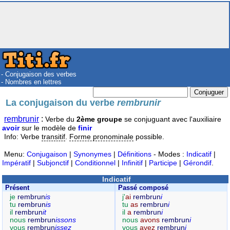
- Conjugaison des verbes
- Nombres en lettres
La conjugaison du verbe
rembrunir
rembrunir
:
Verbe du
2ème groupe
se conjuguant avec l'auxiliaire
avoir
sur le modèle de
finir
Info: Verbe
transitif
.
Forme pronominale
possible.
Menu:
Conjugaison
|
Synonymes
|
Définitions
- Modes :
Indicatif
|
Impératif
|
Subjonctif
|
Conditionnel
|
Infinitif
|
Participe
|
Gérondif
.
Indicatif
Présent
Passé composé
je
rembrun
is
j'
ai
rembrun
i
tu
rembrun
is
tu
as
rembrun
i
il
rembrun
it
il
a
rembrun
i
nous
rembrun
issons
nous
avons
rembrun
i
vous
rembrun
issez
vous
avez
rembrun
i