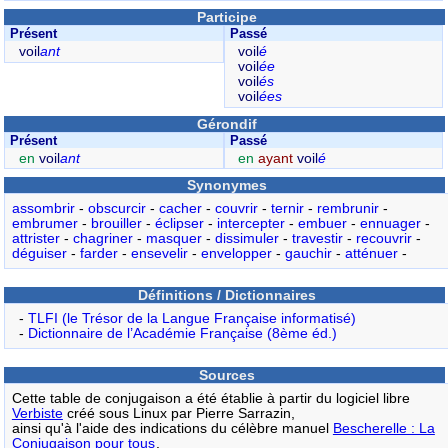
Participe
Présent
Passé
voil
ant
voil
é
voil
ée
voil
és
voil
ées
Gérondif
Présent
Passé
en
voil
ant
en
ayant
voil
é
Synonymes
assombrir
-
obscurcir
-
cacher
-
couvrir
-
ternir
-
rembrunir
-
embrumer
-
brouiller
-
éclipser
-
intercepter
-
embuer
-
ennuager
-
attrister
-
chagriner
-
masquer
-
dissimuler
-
travestir
-
recouvrir
-
déguiser
-
farder
-
ensevelir
-
envelopper
-
gauchir
-
atténuer
-
Définitions / Dictionnaires
-
TLFI (le Trésor de la Langue Française informatisé)
-
Dictionnaire de l’Académie Française (8ème éd.)
Sources
Cette table de conjugaison a été établie à partir du logiciel libre
Verbiste
créé sous Linux par Pierre Sarrazin,
ainsi qu'à l'aide des indications du célèbre manuel
Bescherelle : La
Conjugaison pour tous
.