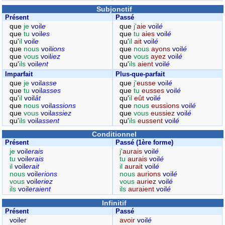
Subjonctif
Présent
Passé
que
je
voil
e
que
j'
aie
voil
é
que
tu
voil
es
que
tu
aies
voil
é
qu'
il
voil
e
qu'
il
ait
voil
é
que
nous
voil
ions
que
nous
ayons
voil
é
que
vous
voil
iez
que
vous
ayez
voil
é
qu'
ils
voil
ent
qu'
ils
aient
voil
é
Imparfait
Plus-que-parfait
que
je
voil
asse
que
j'
eusse
voil
é
que
tu
voil
asses
que
tu
eusses
voil
é
qu'
il
voil
ât
qu'
il
eût
voil
é
que
nous
voil
assions
que
nous
eussions
voil
é
que
vous
voil
assiez
que
vous
eussiez
voil
é
qu'
ils
voil
assent
qu'
ils
eussent
voil
é
Conditionnel
Présent
Passé (1ère forme)
je
voil
erais
j'
aurais
voil
é
tu
voil
erais
tu
aurais
voil
é
il
voil
erait
il
aurait
voil
é
nous
voil
erions
nous
aurions
voil
é
vous
voil
eriez
vous
auriez
voil
é
ils
voil
eraient
ils
auraient
voil
é
Infinitif
Présent
Passé
voiler
avoir
voil
é