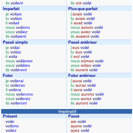
ils
voil
ent
ils
ont
voil
é
Imparfait
Plus-que-parfait
je
voil
ais
j'
avais
voil
é
tu
voil
ais
tu
avais
voil
é
il
voil
ait
il
avait
voil
é
nous
voil
ions
nous
avions
voil
é
vous
voil
iez
vous
aviez
voil
é
ils
voil
aient
ils
avaient
voil
é
Passé simple
Passé antérieur
je
voil
ai
j'
eus
voil
é
tu
voil
as
tu
eus
voil
é
il
voil
a
il
eut
voil
é
nous
voil
âmes
nous
eûmes
voil
é
vous
voil
âtes
vous
eûtes
voil
é
ils
voil
èrent
ils
eurent
voil
é
Futur
Futur antérieur
je
voil
erai
j'
aurai
voil
é
tu
voil
eras
tu
auras
voil
é
il
voil
era
il
aura
voil
é
nous
voil
erons
nous
aurons
voil
é
vous
voil
erez
vous
aurez
voil
é
ils
voil
eront
ils
auront
voil
é
Impératif
Présent
Passé
voil
e
aie
voil
é
voil
ons
ayons
voil
é
voil
ez
ayez
voil
é