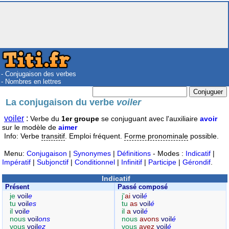
- Conjugaison des verbes
- Nombres en lettres
La conjugaison du verbe
voiler
voiler
:
Verbe du
1er groupe
se conjuguant avec l'auxiliaire
avoir
sur le modèle de
aimer
Info: Verbe
transitif
. Emploi fréquent.
Forme pronominale
possible.
Menu:
Conjugaison
|
Synonymes
|
Définitions
- Modes :
Indicatif
|
Impératif
|
Subjonctif
|
Conditionnel
|
Infinitif
|
Participe
|
Gérondif
.
Indicatif
Présent
Passé composé
je
voil
e
j'
ai
voil
é
tu
voil
es
tu
as
voil
é
il
voil
e
il
a
voil
é
nous
voil
ons
nous
avons
voil
é
vous
voil
ez
vous
avez
voil
é