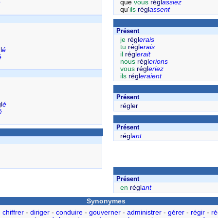
é
que
vous
régl
assiez
qu'
ils
régl
assent
Présent
je
régl
erais
tu
régl
erais
l
é
il
régl
erait
é
nous
régl
erions
vous
régl
eriez
ils
régl
eraient
Présent
l
é
régler
é
Présent
régl
ant
Présent
en
régl
ant
Synonymes
-
chiffrer
-
diriger
-
conduire
-
gouverner
-
administrer
-
gérer
-
régir
-
ré