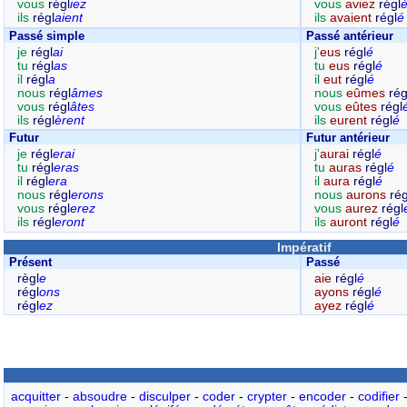
vous
régl
iez
vous
aviez
régl
ils
régl
aient
ils
avaient
régl
é
Passé simple
Passé antérieur
je
régl
ai
j'
eus
régl
é
tu
régl
as
tu
eus
régl
é
il
régl
a
il
eut
régl
é
nous
régl
âmes
nous
eûmes
rég
vous
régl
âtes
vous
eûtes
régl
ils
régl
èrent
ils
eurent
régl
é
Futur
Futur antérieur
je
régl
erai
j'
aurai
régl
é
tu
régl
eras
tu
auras
régl
é
il
régl
era
il
aura
régl
é
nous
régl
erons
nous
aurons
rég
vous
régl
erez
vous
aurez
régl
ils
régl
eront
ils
auront
régl
é
Impératif
Présent
Passé
règl
e
aie
régl
é
régl
ons
ayons
régl
é
régl
ez
ayez
régl
é
acquitter
-
absoudre
-
disculper
-
coder
-
crypter
-
encoder
-
codifier