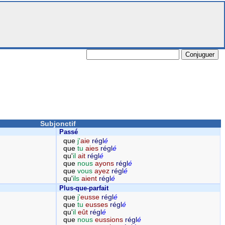
Subjonctif
Passé
que
j'
aie
régl
é
que
tu
aies
régl
é
qu'
il
ait
régl
é
que
nous
ayons
régl
é
que
vous
ayez
régl
é
qu'
ils
aient
régl
é
Plus-que-parfait
que
j'
eusse
régl
é
que
tu
eusses
régl
é
qu'
il
eût
régl
é
que
nous
eussions
régl
é