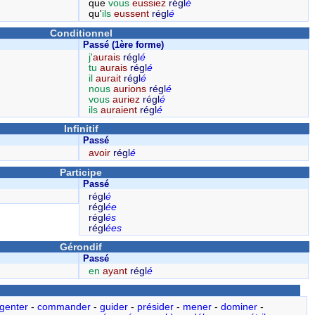
que
vous
eussiez
régl
é
qu'
ils
eussent
régl
é
Conditionnel
Passé (1ère forme)
j'
aurais
régl
é
tu
aurais
régl
é
il
aurait
régl
é
nous
aurions
régl
é
vous
auriez
régl
é
ils
auraient
régl
é
Infinitif
Passé
avoir
régl
é
Participe
Passé
régl
é
régl
ée
régl
és
régl
ées
Gérondif
Passé
en
ayant
régl
é
genter
-
commander
-
guider
-
présider
-
mener
-
dominer
-