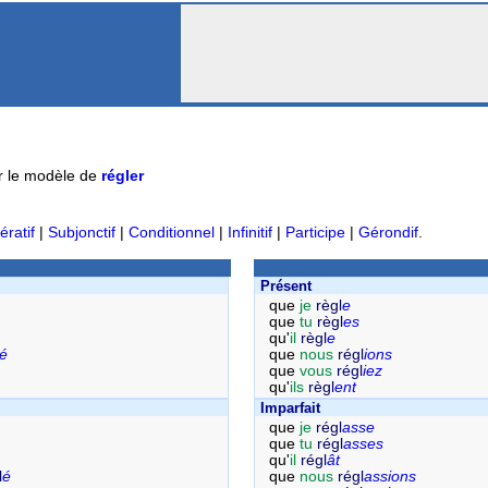
r le modèle de
régler
ératif
|
Subjonctif
|
Conditionnel
|
Infinitif
|
Participe
|
Gérondif
.
Présent
que
je
règl
e
que
tu
règl
es
qu'
il
règl
e
é
que
nous
régl
ions
que
vous
régl
iez
qu'
ils
règl
ent
Imparfait
que
je
régl
asse
que
tu
régl
asses
qu'
il
régl
ât
l
é
que
nous
régl
assions