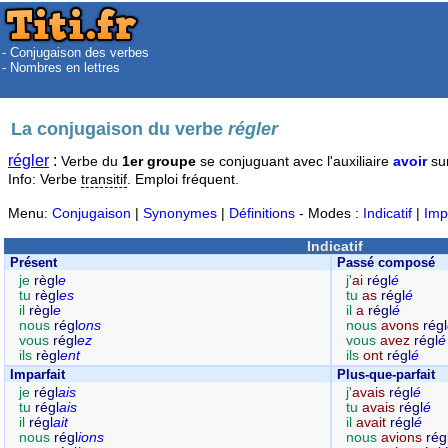
- Conjugaison des verbes
- Nombres en lettres
La conjugaison du verbe
régler
régler
:
Verbe du
1er groupe
se conjuguant avec l'auxiliaire
avoir
su
Info: Verbe
transitif
. Emploi fréquent.
Menu:
Conjugaison
|
Synonymes
|
Définitions
- Modes :
Indicatif
|
Imp
Indicatif
Présent
Passé composé
je
règl
e
j'
ai
régl
é
tu
règl
es
tu
as
régl
é
il
règl
e
il
a
régl
é
nous
régl
ons
nous
avons
régl
vous
régl
ez
vous
avez
régl
é
ils
règl
ent
ils
ont
régl
é
Imparfait
Plus-que-parfait
je
régl
ais
j'
avais
régl
é
tu
régl
ais
tu
avais
régl
é
il
régl
ait
il
avait
régl
é
nous
régl
ions
nous
avions
rég