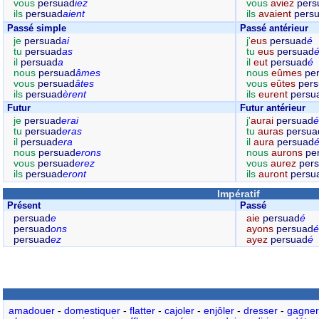
vous
persuad
iez
vous
aviez
pers
ils
persuad
aient
ils
avaient
pers
Passé simple
Passé antérieur
je
persuad
ai
j'
eus
persuad
é
tu
persuad
as
tu
eus
persuad
il
persuad
a
il
eut
persuad
é
nous
persuad
âmes
nous
eûmes
pe
vous
persuad
âtes
vous
eûtes
per
ils
persuad
èrent
ils
eurent
persu
Futur
Futur antérieur
je
persuad
erai
j'
aurai
persuad
é
tu
persuad
eras
tu
auras
persua
il
persuad
era
il
aura
persuad
nous
persuad
erons
nous
aurons
pe
vous
persuad
erez
vous
aurez
per
ils
persuad
eront
ils
auront
persu
Impératif
Présent
Passé
persuad
e
aie
persuad
é
persuad
ons
ayons
persuad
é
persuad
ez
ayez
persuad
é
amadouer
-
domestiquer
-
flatter
-
cajoler
-
enjôler
-
dresser
-
gagner