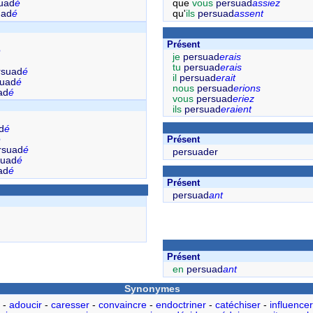
uad
é
que
vous
persuad
assiez
uad
é
qu'
ils
persuad
assent
Présent
é
je
persuad
erais
tu
persuad
erais
rsuad
é
il
persuad
erait
suad
é
nous
persuad
erions
ad
é
vous
persuad
eriez
ils
persuad
eraient
d
é
é
Présent
rsuad
é
persuader
suad
é
ad
é
Présent
persuad
ant
Présent
en
persuad
ant
Synonymes
-
adoucir
-
caresser
-
convaincre
-
endoctriner
-
catéchiser
-
influencer