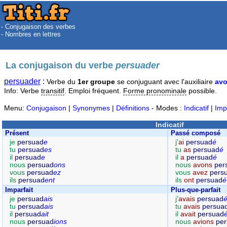
- Conjugaison des verbes
- Nombres en lettres
La conjugaison du verbe
persuader
persuader
:
Verbe du
1er groupe
se conjuguant avec l'auxiliaire
avo
Info: Verbe
transitif
. Emploi fréquent.
Forme pronominale
possible.
Menu:
Conjugaison
|
Synonymes
|
Définitions
- Modes :
Indicatif
|
Imp
Indicatif
Présent
Passé composé
je
persuad
e
j'
ai
persuad
é
tu
persuad
es
tu
as
persuad
é
il
persuad
e
il
a
persuad
é
nous
persuad
ons
nous
avons
per
vous
persuad
ez
vous
avez
pers
ils
persuad
ent
ils
ont
persuad
é
Imparfait
Plus-que-parfait
je
persuad
ais
j'
avais
persuad
tu
persuad
ais
tu
avais
persua
il
persuad
ait
il
avait
persuad
nous
persuad
ions
nous
avions
pe