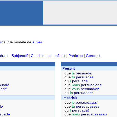
ir
sur le modèle de
aimer
ératif
|
Subjonctif
|
Conditionnel
|
Infinitif
|
Participe
|
Gérondif
.
Présent
que
je
persuad
e
que
tu
persuad
es
qu'
il
persuad
e
suad
é
que
nous
persuad
ions
uad
é
que
vous
persuad
iez
qu'
ils
persuad
ent
Imparfait
é
que
je
persuad
asse
d
é
que
tu
persuad
asses
é
qu'
il
persuad
ât
rsuad
é
que
nous
persuad
assions