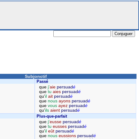
Subjonctif
Passé
que
j'
aie
persuad
é
que
tu
aies
persuad
é
qu'
il
ait
persuad
é
que
nous
ayons
persuad
é
que
vous
ayez
persuad
é
qu'
ils
aient
persuad
é
Plus-que-parfait
que
j'
eusse
persuad
é
que
tu
eusses
persuad
é
qu'
il
eût
persuad
é
que
nous
eussions
persuad
é