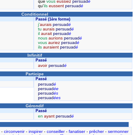
que
vous
eussiez
persuad
é
qu'
ils
eussent
persuad
é
Conditionnel
Passé (1ère forme)
j'
aurais
persuad
é
tu
aurais
persuad
é
il
aurait
persuad
é
nous
aurions
persuad
é
vous
auriez
persuad
é
ils
auraient
persuad
é
Infinitif
Passé
avoir
persuad
é
Participe
Passé
persuad
é
persuad
ée
persuad
és
persuad
ées
Gérondif
Passé
en
ayant
persuad
é
-
circonvenir
-
inspirer
-
conseiller
-
fanatiser
-
prêcher
-
sermonner