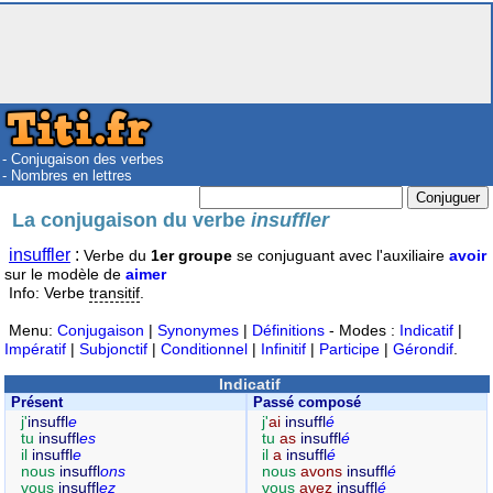
- Conjugaison des verbes
- Nombres en lettres
La conjugaison du verbe
insuffler
insuffler
:
Verbe du
1er groupe
se conjuguant avec l'auxiliaire
avoir
sur le modèle de
aimer
Info: Verbe
transitif
.
Menu:
Conjugaison
|
Synonymes
|
Définitions
- Modes :
Indicatif
|
Impératif
|
Subjonctif
|
Conditionnel
|
Infinitif
|
Participe
|
Gérondif
.
Indicatif
Présent
Passé composé
j'
insuffl
e
j'
ai
insuffl
é
tu
insuffl
es
tu
as
insuffl
é
il
insuffl
e
il
a
insuffl
é
nous
insuffl
ons
nous
avons
insuffl
é
vous
insuffl
ez
vous
avez
insuffl
é