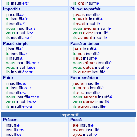
ils
insuffl
ent
ils
ont
insuffl
é
Imparfait
Plus-que-parfait
j'
insuffl
ais
j'
avais
insuffl
é
tu
insuffl
ais
tu
avais
insuffl
é
il
insuffl
ait
il
avait
insuffl
é
nous
insuffl
ions
nous
avions
insuffl
é
vous
insuffl
iez
vous
aviez
insuffl
é
ils
insuffl
aient
ils
avaient
insuffl
é
Passé simple
Passé antérieur
j'
insuffl
ai
j'
eus
insuffl
é
tu
insuffl
as
tu
eus
insuffl
é
il
insuffl
a
il
eut
insuffl
é
nous
insuffl
âmes
nous
eûmes
insuffl
é
vous
insuffl
âtes
vous
eûtes
insuffl
é
ils
insuffl
èrent
ils
eurent
insuffl
é
Futur
Futur antérieur
j'
insuffl
erai
j'
aurai
insuffl
é
tu
insuffl
eras
tu
auras
insuffl
é
il
insuffl
era
il
aura
insuffl
é
nous
insuffl
erons
nous
aurons
insuffl
é
vous
insuffl
erez
vous
aurez
insuffl
é
ils
insuffl
eront
ils
auront
insuffl
é
Impératif
Présent
Passé
insuffl
e
aie
insuffl
é
insuffl
ons
ayons
insuffl
é
insuffl
ez
ayez
insuffl
é