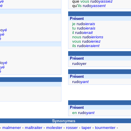
yé
que
vous
rudo
yassiez
yé
qu'
ils
rudo
yassent
Présent
je
rudo
ierais
tu
rudo
ierais
do
yé
il
rudo
ierait
yé
nous
rudo
ierions
é
vous
rudo
ieriez
ils
rudo
ieraient
Présent
do
yé
rudoyer
o
yé
é
Présent
rudo
yant
Présent
en
rudo
yant
Synonymes
-
malmener
-
maltraiter
-
molester
-
rosser
-
taper
-
tourmenter
-