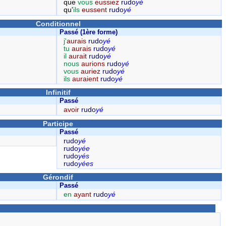
que
vous
eussiez
rudo
yé
qu'
ils
eussent
rudo
yé
Conditionnel
Passé (1ère forme)
j'
aurais
rudo
yé
tu
aurais
rudo
yé
il
aurait
rudo
yé
nous
aurions
rudo
yé
vous
auriez
rudo
yé
ils
auraient
rudo
yé
Infinitif
Passé
avoir
rudo
yé
Participe
Passé
rudo
yé
rudo
yée
rudo
yés
rudo
yées
Gérondif
Passé
en
ayant
rudo
yé