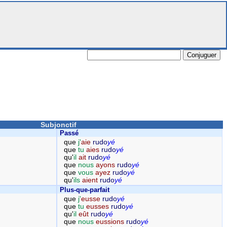
Subjonctif
Passé
que
j'
aie
rudo
yé
que
tu
aies
rudo
yé
qu'
il
ait
rudo
yé
que
nous
ayons
rudo
yé
que
vous
ayez
rudo
yé
qu'
ils
aient
rudo
yé
Plus-que-parfait
que
j'
eusse
rudo
yé
que
tu
eusses
rudo
yé
qu'
il
eût
rudo
yé
que
nous
eussions
rudo
yé