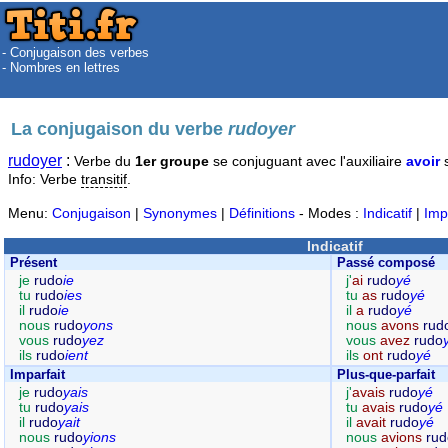
- Conjugaison des verbes
- Nombres en lettres
La conjugaison du verbe
rudoyer
rudoyer
:
Verbe du
1er groupe
se conjuguant avec l'auxiliaire
avoir
s
Info: Verbe
transitif
.
Menu:
Conjugaison
|
Synonymes
|
Définitions
- Modes :
Indicatif
|
Imp
Indicatif
Présent
Passé composé
je
rudo
ie
j'
ai
rudo
yé
tu
rudo
ies
tu
as
rudo
yé
il
rudo
ie
il
a
rudo
yé
nous
rudo
yons
nous
avons
rud
vous
rudo
yez
vous
avez
rudo
ils
rudo
ient
ils
ont
rudo
yé
Imparfait
Plus-que-parfait
je
rudo
yais
j'
avais
rudo
yé
tu
rudo
yais
tu
avais
rudo
yé
il
rudo
yait
il
avait
rudo
yé
nous
rudo
yions
nous
avions
rud