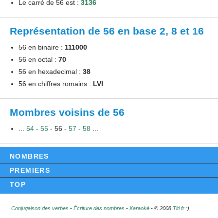
Le carré de 56 est :
3136
Représentation de 56 en base 2, 8 et 16
56 en binaire :
111000
56 en octal :
70
56 en hexadecimal :
38
56 en chiffres romains :
LVI
Mombres voisins de 56
...
54
-
55
- 56 -
57
-
58
...
NOMBRES
PREMIERS
TOP
Conjugaison des verbes
-
Écriture des nombres
-
Karaoké
- © 2008
Titi.fr
:)