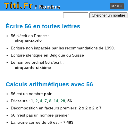
Titi.Fr
Menu
/ Nombre
Chercher un nombre
Écrire 56 en toutes lettres
56 s'écrit en France :
cinquante-six
Écriture non impactée par les recommandations de 1990.
Écriture identique en Belgique ou Suisse
Le nombre ordinal 56 s'écrit :
cinquante-sixième
Calculs arithmétiques avec 56
56 est un nombre
pair
Diviseurs :
1,
2
,
4
,
7
,
8
,
14
,
28
, 56
Décomposition en facteurs premiers:
2 x 2 x 2 x 7
56 n'est pas un nombre premier
La racine carrée de 56 est ~
7.483